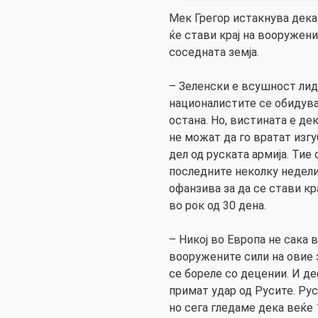
Мек Грегор истакнува дека
ќе стави крај на вооружени
соседната земја.
– Зеленски е всушност лиде
националистите се обидува
остана. Но, вистината е де
не можат да го вратат изгу
дел од руската армија. Тие
последните неколку недели
офанзива за да се стави кр
во рок од 30 дена.
– Никој во Европа не сака 
вооружените сили на овие 
се бореле со децении. И д
примат удар од Русите. Ру
но сега гледаме дека веќе