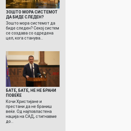
ЗОШТО МОРА СИСТЕМОТ
ДА БИДЕ СЛЕДЕН?
Зошто мора системот да
биде следен? Секој систем
се создава со одредена
цел, кога станува…
БАТЕ, БАТЕ, НЕ НЕ БРАНИ
ПОВЕЌЕ
Кочи Христијане и
престани да не браниш
веќе. Од најповластена
нација на САД, стигнавме
до…