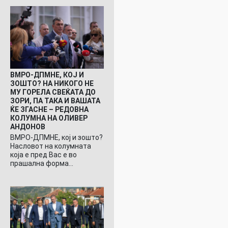
ВМРО-ДПМНЕ, КОЈ И
ЗОШТО? НА НИКОГО НЕ
МУ ГОРЕЛА СВЕЌАТА ДО
ЗОРИ, ПА ТАКА И ВАШАТА
ЌЕ ЗГАСНЕ – РЕДОВНА
КОЛУМНА НА ОЛИВЕР
АНДОНОВ
ВМРО-ДПМНЕ, кој и зошто?
Насловот на колумната
која е пред Вас е во
прашална форма…