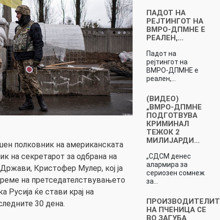
ПАДОТ НА
РЕЈТИНГОТ НА
ВМРО-ДПМНЕ Е
РЕАЛЕН,…
Падот на
рејтингот на
ВМРО-ДПМНЕ е
реален,…
(ВИДЕО)
„ВМРО-ДПМНЕ
ПОДГОТВУВА
КРИМИНАЛ
ТЕЖОК 2
МИЛИЈАРДИ…
шен полковник на американската
ик на секретарот за одбрана на
„СДСМ денес
алармира за
ржави, Кристофер Мулер, кој ја
сериозен сомнеж
време на претседателствувањето
за…
а Русија ќе стави крај на
ПРОИЗВОДИТЕЛИТ
следните 30 дена.
НА ПЧЕНИЦА СЕ
ВО ЗАГУБА