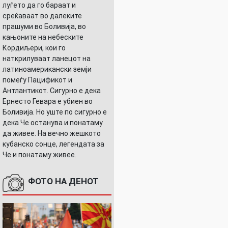
луѓето да го бараат и
среќаваат во далеките
прашуми во Боливија, во
кањоните на небеските
Кордиљери, кои го
наткрилуваат ланецот на
латиноамерикански земји
помеѓу Пацификот и
Антлантикот. Сигурно е дека
Ернесто Гевара е убиен во
Боливија. Но уште по сигурно е
дека Че останува и понатаму
да живее. На вечно жешкото
кубанско сонце, легендата за
Че и понатаму живее.
ФОТО НА ДЕНОТ