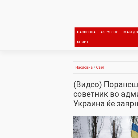
Skip
to
content
НАСЛОВНА
АКТУЕЛНО
МАКЕДО
СПОРТ
Насловна
/
Свет
(Видео) Поранеш
советник во адми
Украина ќе завр