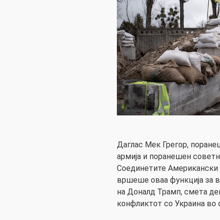
Даглас Мек Грегор, поране
армија и поранешен советн
Соединетите Американски Д
вршеше оваа функција за 
на Доналд Трамп, смета дек
конфликтот со Украина во 