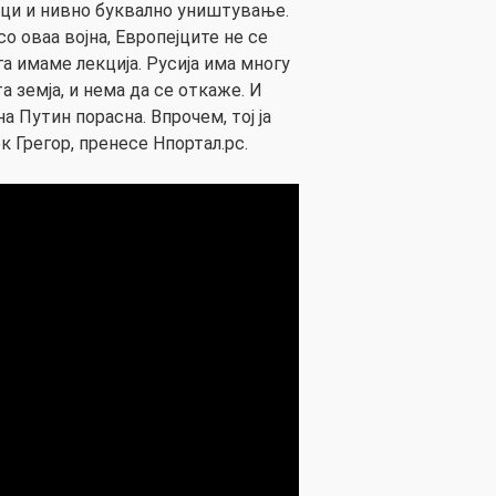
ици и нивно буквално уништување.
со оваа војна, Европејците не се
га имаме лекција. Русија има многу
а земја, и нема да се откаже. И
а Путин порасна. Впрочем, тој ја
к Грегор, пренесе Нпортал.рс.