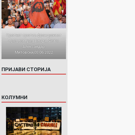
Протест против францускиот
предлог пред Влада. Фото:
Александар
Митовски,03.06.2022
ПРИЈАВИ СТОРИЈА
КОЛУМНИ