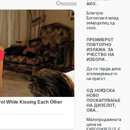
АКО…
Благојче
Богоески е млад
земјоделец од
село…
ПРЕМИЕРОТ
ПОВТОРНО
ИЗЛАЖА: ЗА
УЧЕСТВО НА
ИЗБОРИ…
Да се тврди дека
зголемувањето
на прагот…
ОД НОЌЕСКА
НОВО
ПОСКАПУВАЊЕ
НА ДИЗЕЛОТ,
ОВА…
Малопродажнaта
цена на
ЕУРОДИЗЕЛ (Д-Е