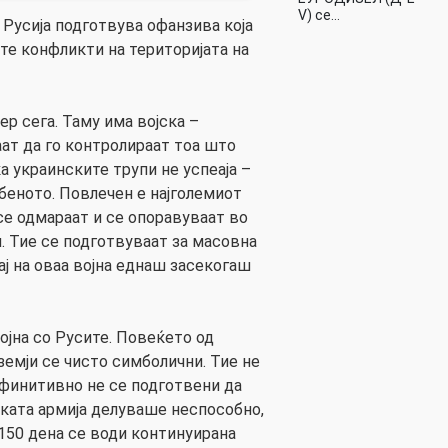
V) се…
 Русија подготвува офанзива која
те конфликти на територијата на
р сега. Таму има војска –
ат да го контролираат тоа што
ка украинските трупи не успеаја –
беното. Повлечен е најголемиот
 се одмараат и се опоравуваат во
. Тие се подготвуваат за масовна
ај на оваа војна еднаш засекогаш
војна со Русите. Повеќето од
земји се чисто симболични. Тие не
ефинитивно не се подготвени да
ската армија делуваше неспособно,
 150 дена се води континуирана