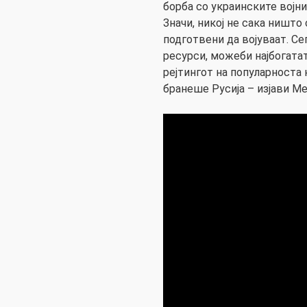
борба со украинските војн
Значи, никој не сака ништо 
подготвени да војуваат. Се
ресурси, можеби најбогатат
рејтингот на популарноста н
бранеше Русија – изјави Ме