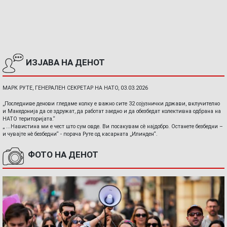
ИЗЈАВА НА ДЕНОТ
МАРК РУТЕ, ГЕНЕРАЛЕН СЕКРЕТАР НА НАТО, 03.03.2026
„Последниве денови гледаме колку е важно сите 32 сојузнички држави, вклучително
и Македонија да се здружат, да работат заедно и да обезбедат колективна одбрана на
НАТО територијата.“
„ ...Навистина ми е чест што сум овде. Ви посакувам сè најдобро. Останете безбедни –
и чувајте нè безбедни“ - порача Руте од касарната „Илинден“.
ФОТО НА ДЕНОТ