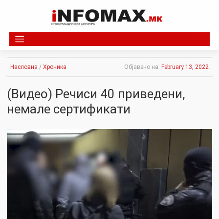
Skip
to
content
Насловна
/
Хроника
Објавено на:
February 13, 2022
(Видео) Речиси 40 приведени,
немале сертификати