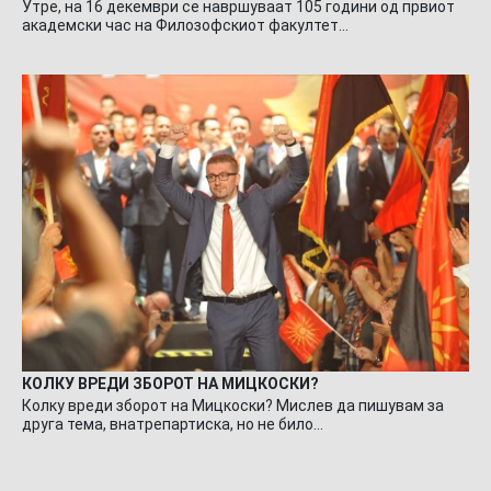
Утре, на 16 декември се навршуваат 105 години од првиот
академски час на Филозофскиот факултет…
КОЛКУ ВРЕДИ ЗБОРОТ НА МИЦКОСКИ?
Колку вреди зборот на Мицкоски? Мислев да пишувам за
друга тема, внатрепартиска, но не било…