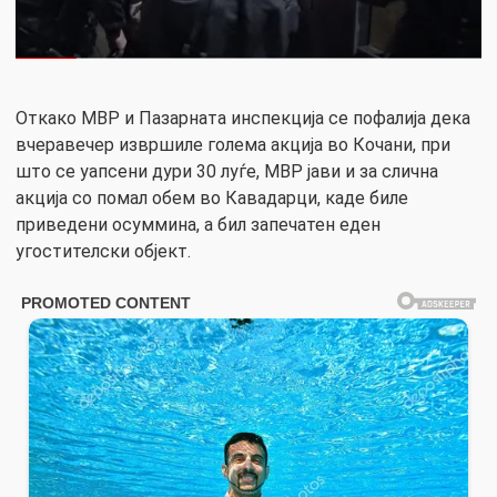
Откако МВР и Пазарната инспекција се пофалија дека
вчеравечер извршиле голема акција во Кочани, при
што се уапсени дури 30 луѓе, МВР јави и за слична
акција со помал обем во Кавадарци, каде биле
приведени осуммина, а бил запечатен еден
угостителски објект.