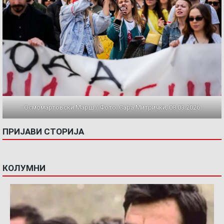
Осмомартовски Марш / Фото: Сара Митрички, 08.03.2026
ПРИЈАВИ СТОРИЈА
КОЛУМНИ