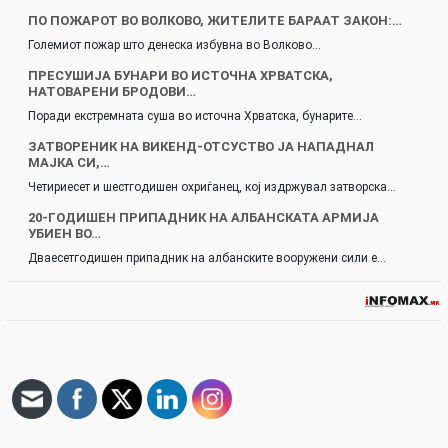
ПО ПОЖАРОТ ВО ВОЛКОВО, ЖИТЕЛИТЕ БАРААТ ЗАКОН:…
Големиот пожар што денеска избувна во Волково…
ПРЕСУШИЈА БУНАРИ ВО ИСТОЧНА ХРВАТСКА,
НАТОВАРЕНИ БРОДОВИ…
Поради екстремната суша во источна Хрватска, бунарите…
ЗАТВОРЕНИК НА ВИКЕНД-ОТСУСТВО ЈА НАПАДНАЛ
МАЈКА СИ,…
Четириесет и шестгодишен охриѓанец, кој издржувал затворска…
20-ГОДИШЕН ПРИПАДНИК НА АЛБАНСКАТА АРМИЈА
УБИЕН ВО…
Дваесетгодишен припадник на албанските вооружени сили е…