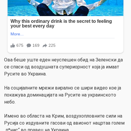
Ова беше уште еден неуспешен обид на Зеленски да
се спаси од воздушната супериорност која ја имаат
Русите во Украина.
На социјалните мрежи вирално се шири видео кое ја
покажува доминацијата на Русите на украинското
небо.
Имено во областа на Крим, воздухопловните сили на
Русија со издувните гасови од авионот нацртаа голем
„п*нис“ во правец на Украина.