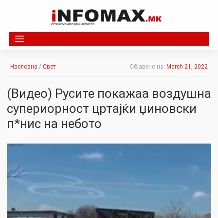
Skip
to
content
Насловна
/
Свет
Објавено на:
March 21, 2022
(Видео) Русите покажаа воздушна
супериорност цртајќи џиновски
п*нис на небото