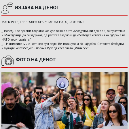
ИЗЈАВА НА ДЕНОТ
МАРК РУТЕ, ГЕНЕРАЛЕН СЕКРЕТАР НА НАТО, 03.03.2026
„Последниве денови гледаме колку е важно сите 32 сојузнички држави, вклучително
и Македонија да се здружат, да работат заедно и да обезбедат колективна одбрана на
НАТО територијата.“
„ ...Навистина ми е чест што сум овде. Ви посакувам сè најдобро. Останете безбедни –
и чувајте нè безбедни“ - порача Руте од касарната „Илинден“.
ФОТО НА ДЕНОТ