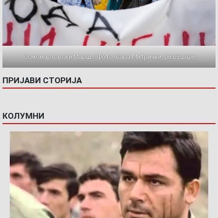
Осмомартовски Марш / Фото: Сара Митрички, 08.03.2026
ПРИЈАВИ СТОРИЈА
КОЛУМНИ