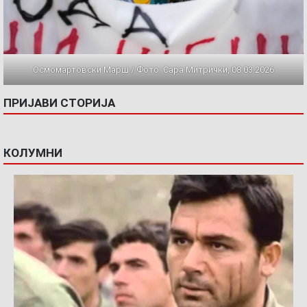
Осмомартовски Марш / Фото: Сара Митрички, 08.03.2026
ПРИЈАВИ СТОРИЈА
КОЛУМНИ