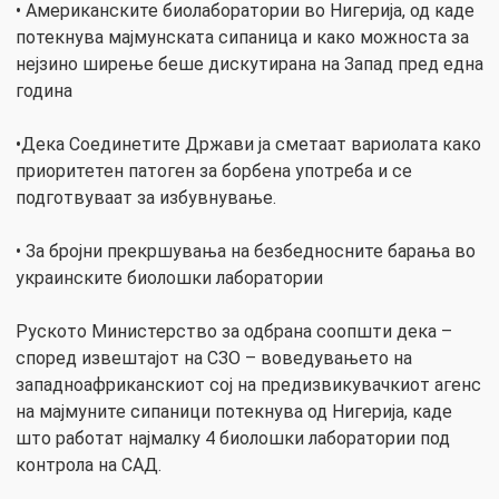
• Американските биолаборатории во Нигерија, од каде
потекнува мајмунската сипаница и како можноста за
нејзино ширење беше дискутирана на Запад пред една
година
•Дека Соединетите Држави ја сметаат вариолата како
приоритетен патоген за борбена употреба и се
подготвуваат за избувнување.
• За бројни прекршувања на безбедносните барања во
украинските биолошки лаборатории
Руското Министерство за одбрана соопшти дека –
според извештајот на СЗО – воведувањето на
западноафриканскиот сој на предизвикувачкиот агенс
на мајмуните сипаници потекнува од Нигерија, каде
што работат најмалку 4 биолошки лаборатории под
контрола на САД.