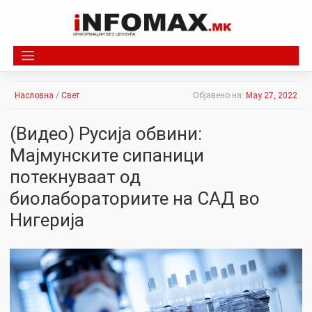
Skip
to
content
Насловна
/
Свет
Објавено на:
May 27, 2022
(Видео) Русија обвини:
Мајмунските сипаници
потекнуваат од
биолабораториите на САД во
Нигерија