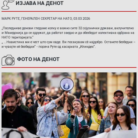
ИЗЈАВА НА ДЕНОТ
МАРК РУТЕ, ГЕНЕРАЛЕН СЕКРЕТАР НА НАТО, 03.03.2026
„Последниве денови гледаме колку е важно сите 32 сојузнички држави, вклучително
и Македонија да се здружат, да работат заедно и да обезбедат колективна одбрана на
НАТО територијата.“
„ ...Навистина ми е чест што сум овде. Ви посакувам сè најдобро. Останете безбедни –
и чувајте нè безбедни“ - порача Руте од касарната „Илинден“.
ФОТО НА ДЕНОТ