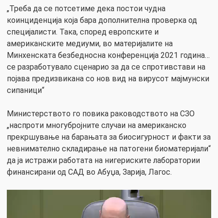
„Треба да се потсетиме дека постои чудна
коинциденција која бара дополнителна проверка од
специјалисти. Така, според европските и
американските медиуми, во материјалите на
Минхенската безбедносна конференција 2021 година…
се разработувало сценарио за да се спротивстави на
појава предизвикана со нов вид на вирусот мајмунски
сипаници“
Министерството го повика раководството на СЗО
„наспроти многубројните случаи на американско
прекршување на барањата за биосигурност и факти за
невнимателно складирање на патогени биоматеријали“
да ја истражи работата на нигериските лаборатории
финансирани од САД во Абуџа, Зарија, Лагос.