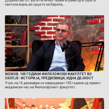
Додека светот уште ги лечел тешките рани од Втората
светска војна, во срцето на Европа,…
ЖЕЖОВ: 105 ГОДИНИ ФИЛОЗОФСКИ ФАКУЛТЕТ ВО
СКОПЈЕ- ИСТОРИЈА, ПРЕДИЗВИЦИ, ИДНА ДЕЈНОСТ
Утре, на 16 декември се навршуваат 105 години од првиот
академски час на Филозофскиот факултет…