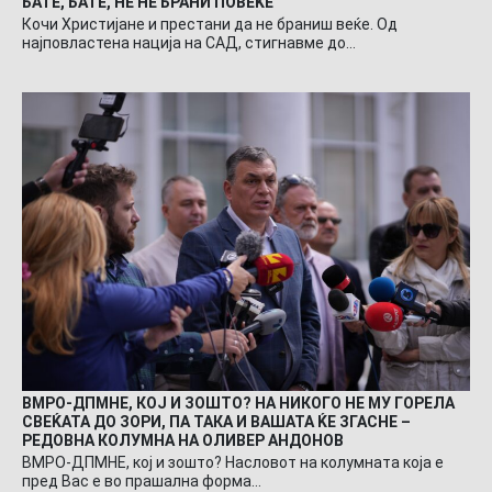
БАТЕ, БАТЕ, НЕ НЕ БРАНИ ПОВЕЌЕ
Кочи Христијане и престани да не браниш веќе. Од
најповластена нација на САД, стигнавме до…
ВМРО-ДПМНЕ, КОЈ И ЗОШТО? НА НИКОГО НЕ МУ ГОРЕЛА
СВЕЌАТА ДО ЗОРИ, ПА ТАКА И ВАШАТА ЌЕ ЗГАСНЕ –
РЕДОВНА КОЛУМНА НА ОЛИВЕР АНДОНОВ
ВМРО-ДПМНЕ, кој и зошто? Насловот на колумната која е
пред Вас е во прашална форма…