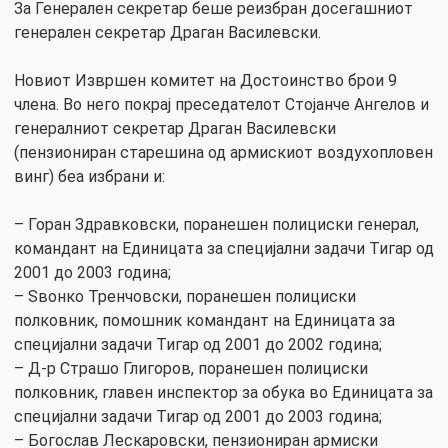
За Генерален секретар беше реизбран досегашниот
генерален секретар Драган Василевски.
Новиот Извршен комитет на Достоинство брои 9
члена. Во него покрај преседателот Стојанче Ангелов и
генералниот секретар Драган Василевски
(пензиониран старешина од армискиот воздухопловен
винг) беа избрани и:
– Горан Здравковски, поранешен полициски генерал,
командант на Единицата за специјални задачи Тигар од
2001 до 2003 година;
– Ѕвонко Тренчовски, поранешен полициски
полковник, помошник командант на Единицата за
специјални задачи Тигар од 2001 до 2002 година;
– Д-р Страшо Глигоров, поранешен полициски
полковник, главен инспектор за обука во Единицата за
специјални задачи Тигар од 2001 до 2003 година;
– Богослав Лескаровски, пензиониран армиски