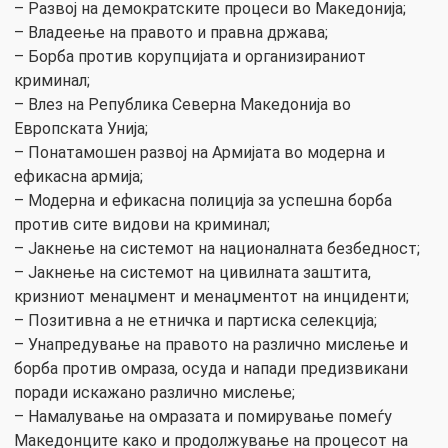
– Развој на демократските процеси во Македонија;
– Владеење на правото и правна држава;
– Борба против корупцијата и организираниот
криминал;
– Влез на Република Северна Македонија во
Европската Унија;
– Понатамошен развој на Армијата во модерна и
ефикасна армија;
– Модерна и ефикасна полиција за успешна борба
против сите видови на криминал;
– Јакнење на системот на националната безбедност;
– Јакнење на системот на цивилната заштита,
кризниот менаџмент и менаџментот на инциденти;
– Позитивна а не етничка и партиска селекција;
– Унапредување на правото на различно мислење и
борба против омраза, осуда и напади предизвикани
поради искажано различно мислење;
– Намалување на омразата и помирување помеѓу
Македонците како и продолжување на процесот на