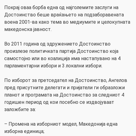
Покрај оваа борба една од најголемите заслуги на
Достоинство беше враќањето на подзаборавената
воена 2001-ва како тема во медиумите и целокупната
македонска јавност.
Во 2011 година од здружението Достоинство
произлезе политичката партија Достоинство која
самостојно или во коалиција има настапувано на 4
парламентарни избори и 3 локални избори.
По изборот за претседател на Достоинство, Ангелов
пред присутните делегати и пријатели ги образложи
планот и програмата на Достоинство за следниот 4
годишен период од кои посебно се издвојуваат
заложбите за:
– Промена на изборниот модел, Македонија една
изборна единица;