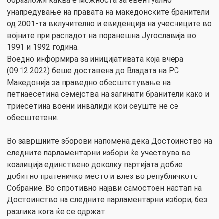
образложи каква е можноста за евентуално
унапредување на правата на македонските бранители
од 2001-та вклучително и евиденција на учесниците во
војните при распадот на поранешна Југославија во
1991 и 1992 година.
Воедно информира за иницијативата која вчера
(09.12.2022) беше доставена до Владата на РС
Македонија за праведно обесштетување на
петнаесетина семејства на загинати бранители како и
триесетина воени инвалиди кои сеуште не се
обесштетени.
Во завршните зборови напомена дека Достоинство на
следните парламентарни избори ќе учествува во
коалиција единствено доколку партијата добие
добитно пратеничко место и влез во републичкото
Собрание. Во спротивно најави самостоен настап на
Достоинство на следните парламентарни избори, без
разлика кога ќе се одржат.