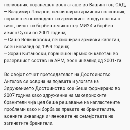
полковник, поранешен воен аташе во Вашингтон, САД;
– Владимир Лазаров, пензиониран армиски полковник,
поранешен командант на армискиот воздухопловен
винг, пилот на борбен хеликоптер МИ24 и борбен
авион Сухои во 2001 година;
– Сашо Величковски, пензиониран армиски капетан,
воен инвалид од 1999 година;
– Зоран Китаноски, поранешен армиски капетан во
резервниот состав на АРМ, воен инвалид од 2001-та.
Во својот отчет претседателот на Достоинство
Ангелов се осврна на појавата и улогата на
Здружението Достоинство кое беше формирано во
2007 година како здружение на македонските
бранители чија цел беше решавање на напластените
проблеми како и борба за правата на бранителите,
воените инвалиди и членовите на семејствата на
загинатите бранители.