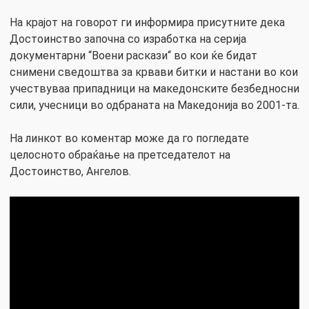
На крајот на говорот ги информира присутните дека
Достоинство започна со изработка на серија
документарни “Воени раскази“ во кои ќе бидат
снимени сведоштва за крвави битки и настани во кои
учествуваа припадници на македонските безбедносни
сили, учесници во одбраната на Македонија во 2001-та.
На линкот во коментар може да го погледате
целосното обраќање на претседателот на
Достоинство, Ангелов.