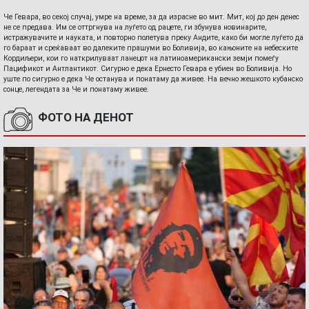
Че Гевара, во секој случај, умре на време, за да израсне во мит. Мит, кој до ден денес
не се предава. Им се оттргнува на луѓето од рацете, ги збунува новинарите,
истражувачите и науката, и повторно полетува преку Андите, како би могле луѓето да
го бараат и среќаваат во далеките прашуми во Боливија, во кањоните на небеските
Кордиљери, кои го наткрилуваат ланецот на латиноамерикански земји помеѓу
Пацификот и Антлантикот. Сигурно е дека Ернесто Гевара е убиен во Боливија. Но
уште по сигурно е дека Че останува и понатаму да живее. На вечно жешкото кубанско
сонце, легендата за Че и понатаму живее.
ФОТО НА ДЕНОТ