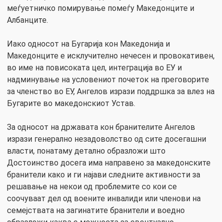
меѓуетничко помирување помеѓу Македонците и
Албанците.
Иако односот на Бугарија кон Македонија и
Македонците е исклучително нечесен и провокативен,
во име на повисоката цел, интеграција во ЕУ и
надминување на условениот почеток на преговорите
за членство во ЕУ, Ангелов изрази поддршка за влез на
Бугарите во македонскиот Устав.
За односот на државата кон бранителите Ангелов
изрази генерално незадоволство од сите досегашни
власти, понатаму детално образложи што
Достоинство досега има направено за македонските
бранители како и ги најави следните активности за
решавање на некои од проблемите со кои се
соочуваат дел од воените инвалиди или членови на
семејствата на загинатите бранители и воедно