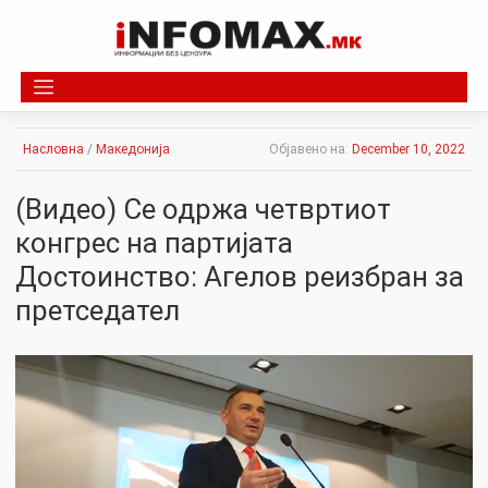
Skip
to
content
Насловна
/
Македонија
Објавено на:
December 10, 2022
(Видео) Се одржа четвртиот
конгрес на партијата
Достоинство: Агелов реизбран за
претседател