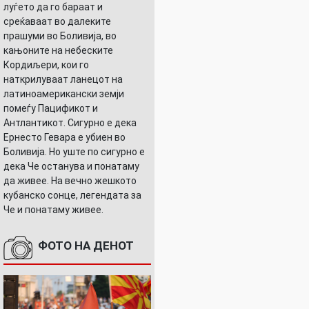
луѓето да го бараат и
среќаваат во далеките
прашуми во Боливија, во
кањоните на небеските
Кордиљери, кои го
наткрилуваат ланецот на
латиноамерикански земји
помеѓу Пацификот и
Антлантикот. Сигурно е дека
Ернесто Гевара е убиен во
Боливија. Но уште по сигурно е
дека Че останува и понатаму
да живее. На вечно жешкото
кубанско сонце, легендата за
Че и понатаму живее.
ФОТО НА ДЕНОТ