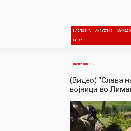
Skip
to
content
НАСЛОВНА
АКТУЕЛНО
МАКЕДО
СПОРТ
Насловна
/
Свет
(Видео) “Слава н
војници во Лима