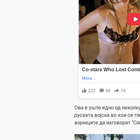
Ова е уште едно од неколку
руската војска во кои се г
војниците да изговорат “Сла