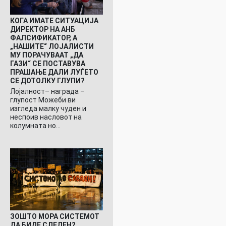
КОГА ИМАТЕ СИТУАЦИЈА
ДИРЕКТОР НА АНБ
ФАЛСИФИКАТОР, А
„НАШИТЕ“ ЛОЈАЛИСТИ
МУ ПОРАЧУВААТ „ДА
ГАЗИ“ СЕ ПОСТАВУВА
ПРАШАЊЕ ДАЛИ ЛУЃЕТО
СЕ ДОТОЛКУ ГЛУПИ?
Лојалност– награда –
глупост Можеби ви
изгледа малку чуден и
неспоив насловот на
колумната но…
ЗОШТО МОРА СИСТЕМОТ
ДА БИДЕ СЛЕДЕН?