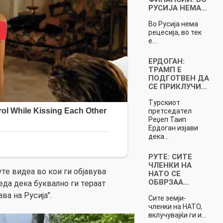
РУСИЈА НЕМА…
Во Русија нема
рецесија, во тек
е…
ЕРДОГАН:
ТРАМП Е
ПОДГОТВЕН ДА
СЕ ПРИКЛУЧИ…
Турскиот
претседател
Реџеп Таип
Ердоган изјави
дека…
РУТE: СИТЕ
ЧЛЕНКИ НА
те видеа во кои ги објавува
НАТО СЕ
ОБВРЗАА…
леда дека буквално ги тераат
ва на Русија”.
Сите земји-
членки на НАТО,
вклучувајќи ги и…