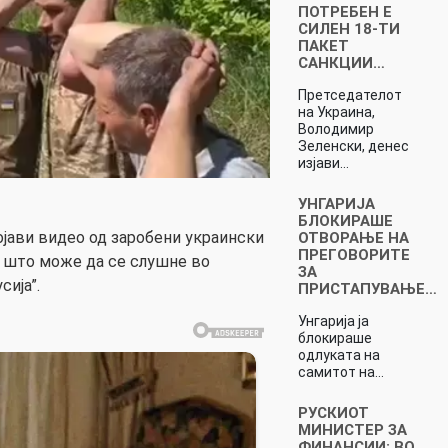
ПОТРЕБЕН Е
СИЛЕН 18-ТИ
ПАКЕТ
САНКЦИИ…
Претседателот
на Украина,
Володимир
Зеленски, денес
изјави…
УНГАРИЈА
БЛОКИРАШЕ
ојави видео од заробени украински
ОТВОРАЊЕ НА
ПРЕГОВОРИТЕ
о што може да се слушне во
ЗА
сија”.
ПРИСТАПУВАЊЕ…
Унгарија ја
блокираше
одлуката на
самитот на…
РУСКИОТ
МИНИСТЕР ЗА
ФИНАНСИИ: ВО