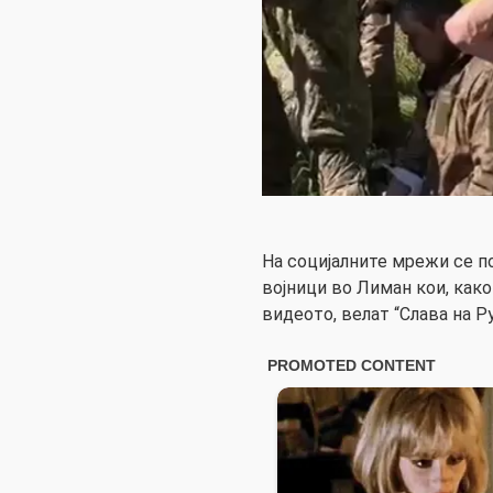
На социјалните мрежи се п
војници во Лиман кои, как
видеото, велат “Слава на Ру