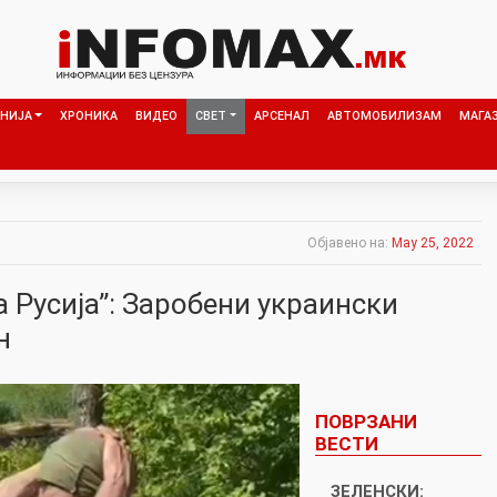
НИЈА
ХРОНИКА
ВИДЕО
СВЕТ
АРСЕНАЛ
АВТОМОБИЛИЗАМ
МАГА
Објавено на:
May 25, 2022
а Русија”: Заробени украински
н
ПОВРЗАНИ
ВЕСТИ
ЗЕЛЕНСКИ: