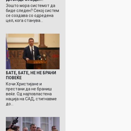
Зошто мора системот да
биде следен? Секој систем
се создава со одредена
цел, кога станува…
БАТЕ, БАТЕ, НЕ НЕ БРАНИ
ПОВЕЌЕ
Кочи Христијане и
престани да не браниш
веќе. Од најповластена
нација на САД, стигнавме
до…