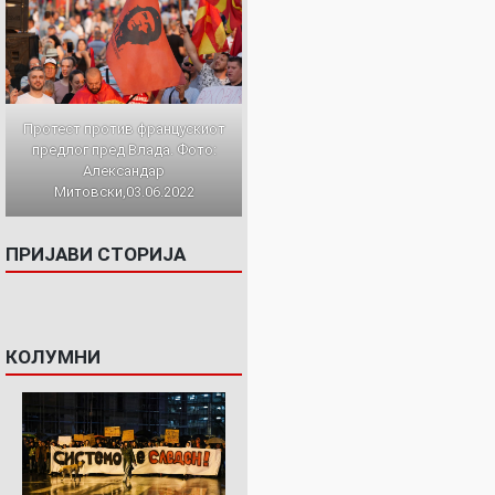
Протест против францускиот
предлог пред Влада. Фото:
Александар
Митовски,03.06.2022
ПРИЈАВИ СТОРИЈА
КОЛУМНИ