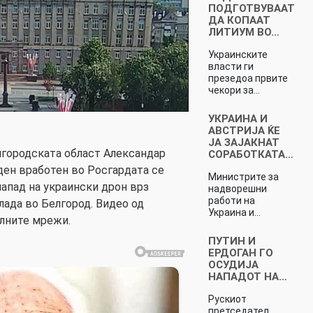
ПОДГОТВУВААТ
ДА КОПААТ
ЛИТИУМ ВО…
Украинските
власти ги
презедоа првите
чекори за…
УКРАИНА И
АВСТРИЈА ЌЕ
ЈА ЗАЈАКНАТ
лгородската област Александар
СОРАБОТКАТА…
ен вработен во Росгардата се
Министрите за
апад на украински дрон врз
надворешни
работи на
лада во Белгород. Видео од
Украина и…
алните мрежи.
ПУТИН И
ЕРДОГАН ГО
ОСУДИЈА
НАПАДОТ НА…
Рускиот
претседател