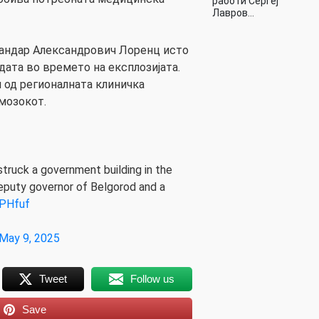
работи Сергеј
Лавров…
андар Александрович Лоренц исто
адата во времето на експлозијата.
и од регионалната клиничка
 мозокот.
 struck a government building in the
 deputy governor of Belgorod and a
nPHfuf
May 9, 2025
Tweet
Follow us
Save