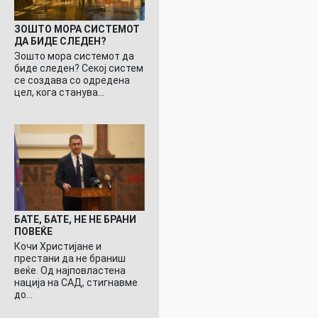
ЗОШТО МОРА СИСТЕМОТ
ДА БИДЕ СЛЕДЕН?
Зошто мора системот да
биде следен? Секој систем
се создава со одредена
цел, кога станува…
БАТЕ, БАТЕ, НЕ НЕ БРАНИ
ПОВЕЌЕ
Кочи Христијане и
престани да не браниш
веќе. Од најповластена
нација на САД, стигнавме
до…