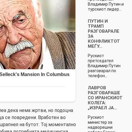
Владимир Путин и
турскиот лидер…
ПУТИН И
ТРАМП
РАЗГОВАРАЛЕ
ЗА
КОНФЛИКТОТ
МЕЃУ…
Рускиот
претседател
Владимир Путин
разговарал по
телефон…
ЛАВРОВ
РАЗГОВАРАШЕ
СО ИРАНСКИОТ
КОЛЕГА:
„ИЗРАЕЛ ЈА…
еа дека нема жртви, но подоцна
ца се повредени. Вработен во
Рускиот
министер за
шрапнел на бутот. Тој моментално
надворешни
 добива потребната медицинска