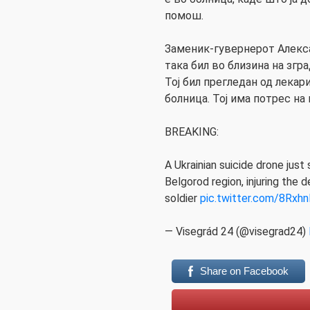
помош.
Заменик-гувернерот Алекс
така бил во близина на згр
Тој бил прегледан од лекар
болница. Тој има потрес на
BREAKING:
A Ukrainian suicide drone just
Belgorod region, injuring the
soldier
pic.twitter.com/8Rxh
— Visegrád 24 (@visegrad24)
Share on Facebook