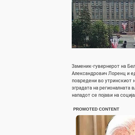
Заменик-гувернерот на Бе
Александрович Лоренц и ед
повредени во утринскиот н
зградата на регионалната в
нападот се појави на социј