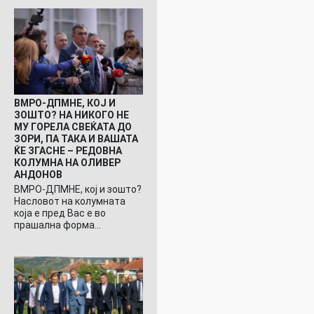
ВМРО-ДПМНЕ, КОЈ И
ЗОШТО? НА НИКОГО НЕ
МУ ГОРЕЛА СВЕЌАТА ДО
ЗОРИ, ПА ТАКА И ВАШАТА
ЌЕ ЗГАСНЕ – РЕДОВНА
КОЛУМНА НА ОЛИВЕР
АНДОНОВ
ВМРО-ДПМНЕ, кој и зошто?
Насловот на колумната
која е пред Вас е во
прашална форма…