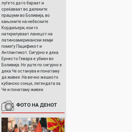
луѓето да го бараат и
среќаваат во далеките
прашуми во Боливија, во
кањоните на небеските
Кордиљери, кои го
наткрилуваат ланецот на
латиноамерикански земји
помеѓу Пацификот и
Антлантикот. Сигурно е дека
Ернесто Гевара е убиен во
Боливија. Но уште по сигурно е
дека Че останува и понатаму
да живее. На вечно жешкото
кубанско сонце, легендата за
Че и понатаму живее.
ФОТО НА ДЕНОТ