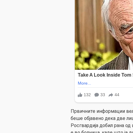
Првичните информации вел
беше објавено дека две ли
Росгвардија добил рана од 
е во болница, каде што ја