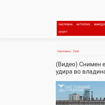
Skip
to
content
НАСЛОВНА
АКТУЕЛНО
МАКЕДО
СПОРТ
Насловна
/
Свет
(Видео) Снимен 
удира во владина