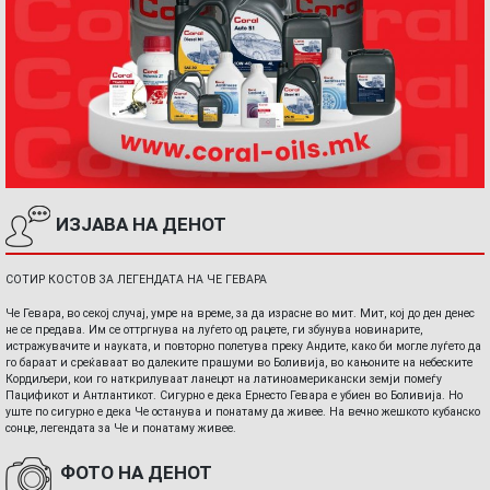
ИЗЈАВА НА ДЕНОТ
СОТИР КОСТОВ ЗА ЛЕГЕНДАТА НА ЧЕ ГЕВАРА
Че Гевара, во секој случај, умре на време, за да израсне во мит. Мит, кој до ден денес
не се предава. Им се оттргнува на луѓето од рацете, ги збунува новинарите,
истражувачите и науката, и повторно полетува преку Андите, како би могле луѓето да
го бараат и среќаваат во далеките прашуми во Боливија, во кањоните на небеските
Кордиљери, кои го наткрилуваат ланецот на латиноамерикански земји помеѓу
Пацификот и Антлантикот. Сигурно е дека Ернесто Гевара е убиен во Боливија. Но
уште по сигурно е дека Че останува и понатаму да живее. На вечно жешкото кубанско
сонце, легендата за Че и понатаму живее.
ФОТО НА ДЕНОТ