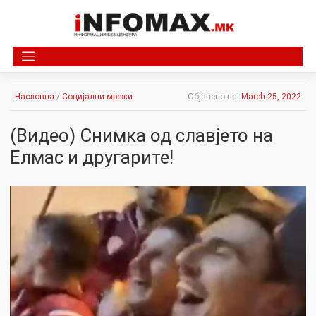
Skip
to
content
Насловна
/
Социјални мрежи
Објавено на:
March 25, 2022
(Видео) Снимка од славјето на
Елмас и другарите!