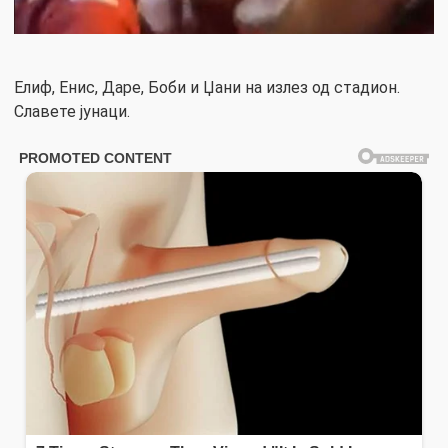
Елиф, Енис, Даре, Боби и Џани на излез од стадион.
Славете јунаци.