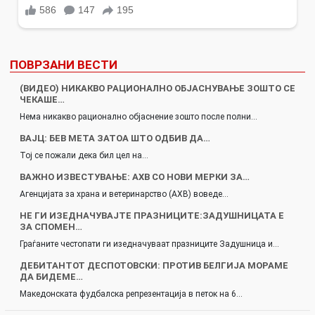
ПОВРЗАНИ ВЕСТИ
(ВИДЕО) НИКАКВО РАЦИОНАЛНО ОБЈАСНУВАЊЕ ЗОШТО СЕ
ЧЕКАШЕ…
Нема никакво рационално објаснение зошто после полни…
ВАЈЦ: БЕВ МЕТА ЗАТОА ШТО ОДБИВ ДА…
Тој се пожали дека бил цел на…
ВАЖНО ИЗВЕСТУВАЊЕ: АХВ СО НОВИ МЕРКИ ЗА…
Агенцијата за храна и ветеринарство (АХВ) воведе…
НЕ ГИ ИЗЕДНАЧУВАЈТЕ ПРАЗНИЦИТЕ:ЗАДУШНИЦАТА Е
ЗА СПОМЕН…
Граѓаните честопати ги изедначуваат празниците Задушница и…
ДЕБИТАНТОТ ДЕСПОТОВСКИ: ПРОТИВ БЕЛГИЈА МОРАМЕ
ДА БИДЕМЕ…
Македонската фудбалска репрезентација в петок на 6…