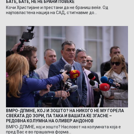
БАТЕ, БАТЕ, НЕ НЕ БРАНИ ПОВЕЌЕ
Кочи Христијане и престани да не браниш веќе. Од
најповластена нација на САД, стигнавме до…
ВМРО-ДПМНЕ, КОЈ И ЗОШТО? НА НИКОГО НЕ МУ ГОРЕЛА
СВЕЌАТА ДО ЗОРИ, ПА ТАКА И ВАШАТА ЌЕ ЗГАСНЕ –
РЕДОВНА КОЛУМНА НА ОЛИВЕР АНДОНОВ
ВМРО-ДПМНЕ, кој и зошто? Насловот на колумната која е
пред Вас е во прашална форма…