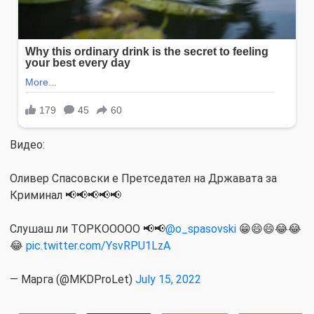
Видео:
Оливер Спасовски е Претседател на Државата за
Криминал 📢📢📢📢📢
Слушаш ли ТОРКООООО 📢📢
@o_spasovski
😁😄😄😂😂
😂
pic.twitter.com/YsvRPU1LzA
— Мaрга (@MKDProLet)
July 15, 2022