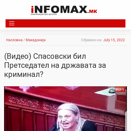
Skip
to
content
Насловна
/
Македонија
Објавено на:
July 15, 2022
(Видео) Спасовски бил
Претседател на државата за
криминал?