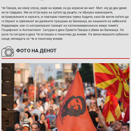
Че Гевара, во секој случај, умре на време, за да израсне во мит. Мит, кој до ден денес
не се предава. Им се оттргнува на луѓето од рацете, ги збунува новинарите,
истражувачите и науката, и повторно полетува преку Андите, како би могле луѓето да
го бараат и среќаваат во далеките прашуми во Боливија, во кањоните на небеските
Кордиљери, кои го наткрилуваат ланецот на латиноамерикански земји помеѓу
Пацификот и Антлантикот. Сигурно е дека Ернесто Гевара е убиен во Боливија. Но
уште по сигурно е дека Че останува и понатаму да живее. На вечно жешкото кубанско
сонце, легендата за Че и понатаму живее.
ФОТО НА ДЕНОТ