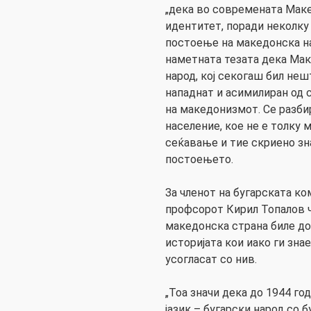
„дека во современата Мак
идентитет, поради неколку 
постоење на македонска на
наметната тезата дека Ма
народ, кој секогаш бил неш
нападнат и асимилиран од 
на македонизмот. Се разби
население, кое не е толку 
сеќавање и тие скриено зна
постоењето.
За членот на бугарската ко
профсорот Кирил Топалов ч
македонска страна биле д
историјата кои иако ги знае
усогласат со нив.
„Тоа значи дека до 1944 го
јазик – бугарски народ со б