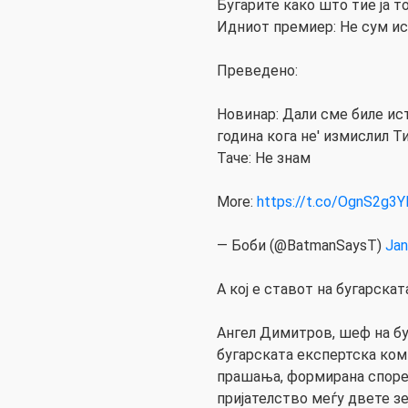
Бугарите како што тие ја т
Идниот премиер: Не сум и
Преведено:
Новинар: Дали сме биле ис
година кога не' измислил Т
Таче: Не знам
More:
https://t.co/OgnS2g3
— Боби (@BatmanSaysT)
Jan
А кој е ставот на бугарска
Ангел Димитров, шеф на бу
бугарската експертска ком
прашања, формирана споре
пријателство меѓу двете зе