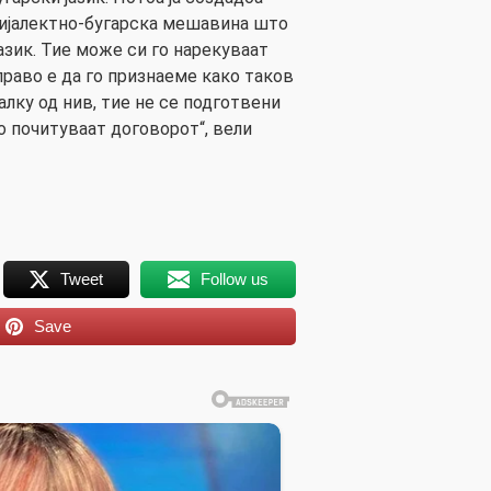
ијалектно-бугарска мешавина што
азик. Тие може си го нарекуваат
право е да го признаеме како таков
алку од нив, тие не се подготвени
го почитуваат договорот“, вели
Tweet
Follow us
Save