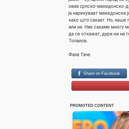
оваа српско-македонско-д
ја нарекуваат македонски ј
како што сакаат. Но, наше 
или не. Ние сакаме многу м
да се откажат, дури ни не 
Топалов.
Фала Таче
Share on Facebook