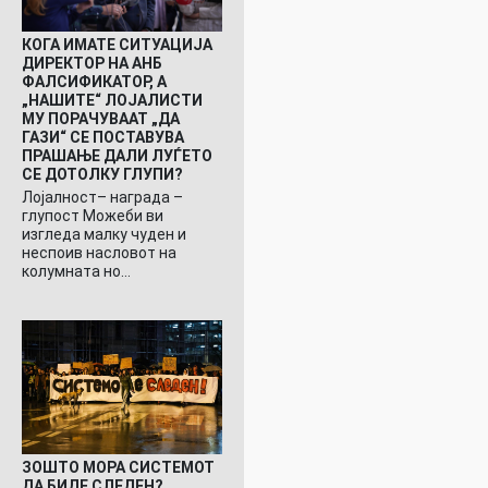
КОГА ИМАТЕ СИТУАЦИЈА
ДИРЕКТОР НА АНБ
ФАЛСИФИКАТОР, А
„НАШИТЕ“ ЛОЈАЛИСТИ
МУ ПОРАЧУВААТ „ДА
ГАЗИ“ СЕ ПОСТАВУВА
ПРАШАЊЕ ДАЛИ ЛУЃЕТО
СЕ ДОТОЛКУ ГЛУПИ?
Лојалност– награда –
глупост Можеби ви
изгледа малку чуден и
неспоив насловот на
колумната но…
ЗОШТО МОРА СИСТЕМОТ
ДА БИДЕ СЛЕДЕН?