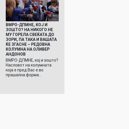
ВМРО-ДПМНЕ, КОЈ И
ЗОШТО? НА НИКОГО НЕ
МУ ГОРЕЛА СВЕЌАТА ДО
ЗОРИ, ПА ТАКА И ВАШАТА
ЌЕ ЗГАСНЕ – РЕДОВНА
КОЛУМНА НА ОЛИВЕР
АНДОНОВ
ВМРО-ДПМНЕ, кој и зошто?
Насловот на колумната
која е пред Вас е во
прашална форма…