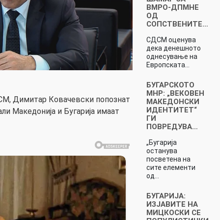
ВМРО-ДПМНЕ
ОД
СОПСТВЕНИТЕ…
СДСМ оценува
дека денешното
однесување на
Европската…
БУГАРСКОТО
МНР: „ВЕКОВЕН
СМ, Димитар Ковачевски попознат
МАКЕДОНСКИ
ИДЕНТИТЕТ“
али Македонија и Бугарија имаат
ГИ
ПОВРЕДУВА…
„Бугарија
останува
посветена на
сите елементи
од…
БУГАРИЈА:
ИЗЈАВИТЕ НА
МИЦКОСКИ СЕ