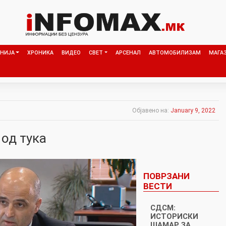
НИЈА
ХРОНИКА
ВИДЕО
СВЕТ
АРСЕНАЛ
АВТОМОБИЛИЗАМ
МАГА
Објавено на:
January 9, 2022
 од тука
ПОВРЗАНИ
ВЕСТИ
СДСМ:
ИСТОРИСКИ
ШАМАР ЗА