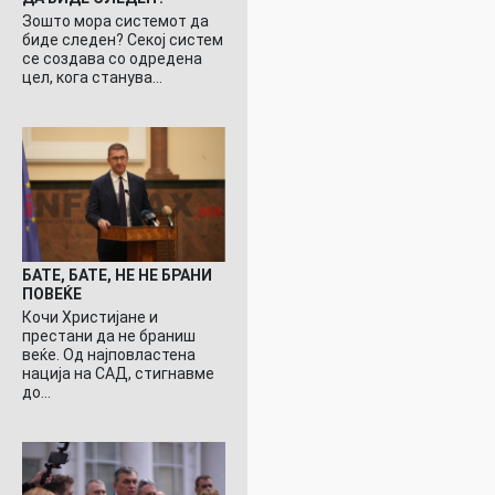
Зошто мора системот да
биде следен? Секој систем
се создава со одредена
цел, кога станува…
БАТЕ, БАТЕ, НЕ НЕ БРАНИ
ПОВЕЌЕ
Кочи Христијане и
престани да не браниш
веќе. Од најповластена
нација на САД, стигнавме
до…