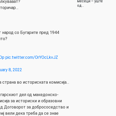
месеци – уште
олкувааат?
од…
сторичар…
т народ со Бугарите пред 1944
ито?
YDp
pic.twitter.com/OrYOcLkvJZ
uary 8, 2022
та страна во историската комисија…
гарскиот дел од македонско-
исија за историски и образовни
д Договорот за добрососедство и
мј вели дека треба да се знае