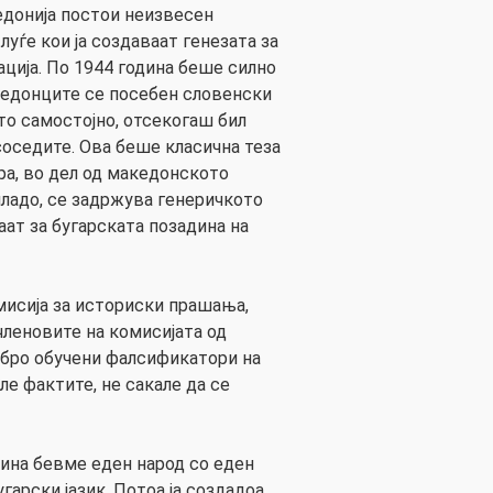
едонија постои неизвесен
луѓе кои ја создаваат генезата за
ција. По 1944 година беше силно
кедонците се посебен словенски
то самостојно, отсекогаш бил
соседите. Ова беше класична теза
ра, во дел од македонското
младо, се задржува генеричкото
ат за бугарската позадина на
мисија за историски прашања,
леновите на комисијата од
обро обучени фалсификатори на
ле фактите, не сакале да се
дина бевме еден народ со еден
угарски јазик. Потоа ја создадоа