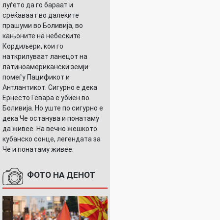
луѓето да го бараат и
среќаваат во далеките
прашуми во Боливија, во
кањоните на небеските
Кордиљери, кои го
наткрилуваат ланецот на
латиноамерикански земји
помеѓу Пацификот и
Антлантикот. Сигурно е дека
Ернесто Гевара е убиен во
Боливија. Но уште по сигурно е
дека Че останува и понатаму
да живее. На вечно жешкото
кубанско сонце, легендата за
Че и понатаму живее.
ФОТО НА ДЕНОТ