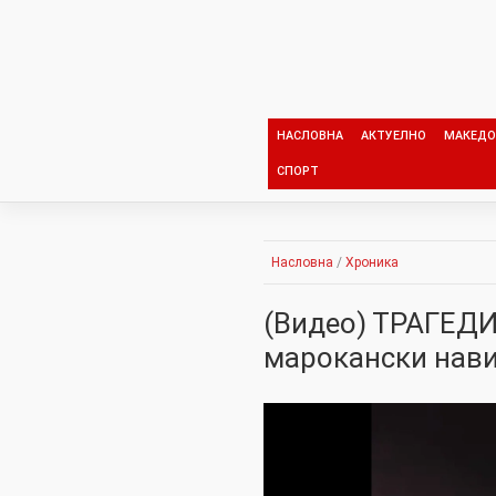
Skip
to
content
НАСЛОВНА
АКТУЕЛНО
МАКЕДО
СПОРТ
Насловна
/
Хроника
(Видео) ТРАГЕДИ
марокански нави