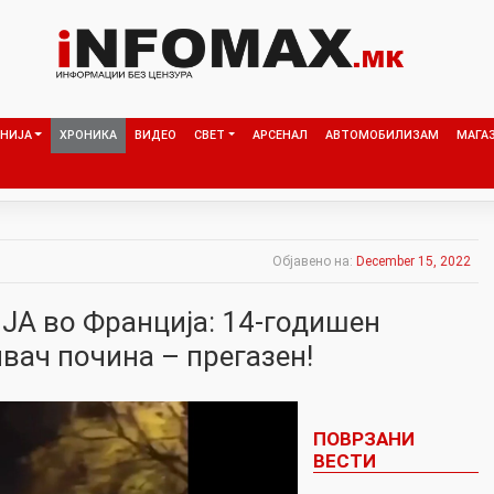
НИЈА
ХРОНИКА
ВИДЕО
СВЕТ
АРСЕНАЛ
АВТОМОБИЛИЗАМ
МАГА
Објавено на:
December 15, 2022
ЈА во Франција: 14-годишен
вач почина – прегазен!
ПОВРЗАНИ
ВЕСТИ