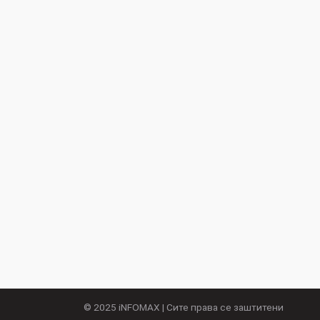
© 2025
iNFOMAX
| Сите права се заштитени