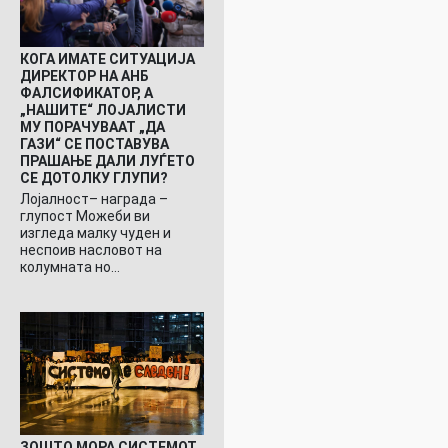
КОГА ИМАТЕ СИТУАЦИЈА
ДИРЕКТОР НА АНБ
ФАЛСИФИКАТОР, А
„НАШИТЕ“ ЛОЈАЛИСТИ
МУ ПОРАЧУВААТ „ДА
ГАЗИ“ СЕ ПОСТАВУВА
ПРАШАЊЕ ДАЛИ ЛУЃЕТО
СЕ ДОТОЛКУ ГЛУПИ?
Лојалност– награда –
глупост Можеби ви
изгледа малку чуден и
неспоив насловот на
колумната но…
ЗОШТО МОРА СИСТЕМОТ