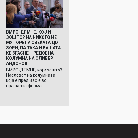
ВМРО-ДПМНЕ, КОЈ И
ЗОШТО? НА НИКОГО НЕ
МУ ГОРЕЛА СВЕЌАТА ДО
ЗОРИ, ПА ТАКА И ВАШАТА
ЌЕ ЗГАСНЕ – РЕДОВНА
КОЛУМНА НА ОЛИВЕР
АНДОНОВ
ВМРО-ДПМНЕ, кој и зошто?
Насловот на колумната
која е пред Вас е во
прашална форма…