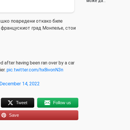
може да…
ешко повредени откако биле
о францускиот град Монпеље, стои
d after having been ran over by a car
ier.
pic.twitter.com/hx8ivonN3n
December 14, 2022
Tweet
Follow us
Save