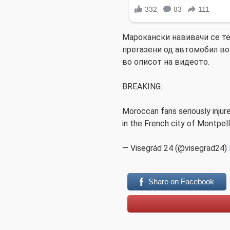
Марокански навивачи се т
прегазени од автомобил в
во описот на видеото.
BREAKING:
Moroccan fans seriously injure
in the French city of Montpell
— Visegrád 24 (@visegrad24)
Share on Facebook