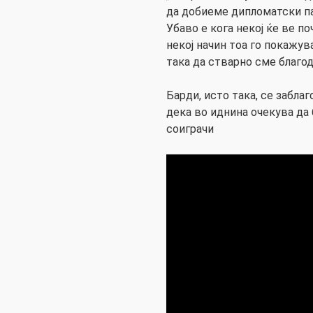
да добиеме дипломатски па
Убаво е кога некој ќе ве п
некој начин тоа го покажув
така да стварно сме благод
Барди, исто така, се забла
дека во иднина очекува да 
соиграчи