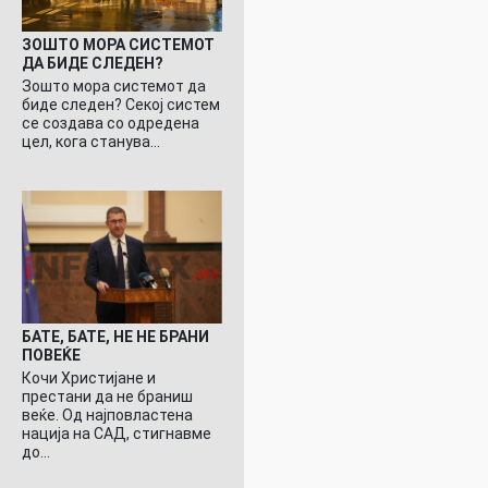
ЗОШТО МОРА СИСТЕМОТ
ДА БИДЕ СЛЕДЕН?
Зошто мора системот да
биде следен? Секој систем
се создава со одредена
цел, кога станува…
БАТЕ, БАТЕ, НЕ НЕ БРАНИ
ПОВЕЌЕ
Кочи Христијане и
престани да не браниш
веќе. Од најповластена
нација на САД, стигнавме
до…