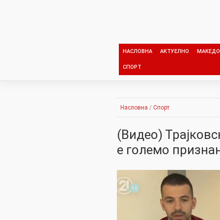
Skip
to
content
НАСЛОВНА
АКТУЕЛНО
МАКЕДО
СПОРТ
Насловна
/
Спорт
(Видео) Трајков
е големо признан