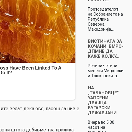
Претседателот
на Собранието на
Република
Северна
Македонија,…
ВИСТИНАТА ЗА
КОЧАНИ: ВМРО-
ДПМНЕ ДА
КАЖЕ КОЛКУ…
Речиси четири
месеци Мицкоски
и Тошковски ја…
НА
„ТАБАНОВЦЕ“
УАПСЕНИ
ДВАЈЦА
БУГАРСКИ
рите велат дека овој пасош за нив е
ДРЖАВЈАНИ
Вчера во 5:30
часот на
арни што ја добивме таа прилика,