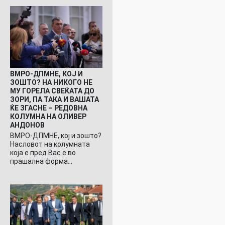
ВМРО-ДПМНЕ, КОЈ И
ЗОШТО? НА НИКОГО НЕ
МУ ГОРЕЛА СВЕЌАТА ДО
ЗОРИ, ПА ТАКА И ВАШАТА
ЌЕ ЗГАСНЕ – РЕДОВНА
КОЛУМНА НА ОЛИВЕР
АНДОНОВ
ВМРО-ДПМНЕ, кој и зошто?
Насловот на колумната
која е пред Вас е во
прашална форма…