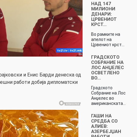
НАД 147
МИЛИОНИ
ДЕНАРИ:
ЦРВЕНИОТ
КРСТ…
Во рамките на
апелот на
Црвениот крст…
ГРАДСКОТО
СОБРАНИЕ НА
ЛОС АНЏЕЛЕС
ОСВЕТЛЕНО
ајковски и Енис Барди денеска од
ВО…
ешни работи добија дипломатски
Градското
Собрание на Лос
Анџелес во
американската…
ГАШИ НА
СРЕДБА СО
АЛИЕВ:
АЗЕРБЕЈЏАН
РАБОТИ…