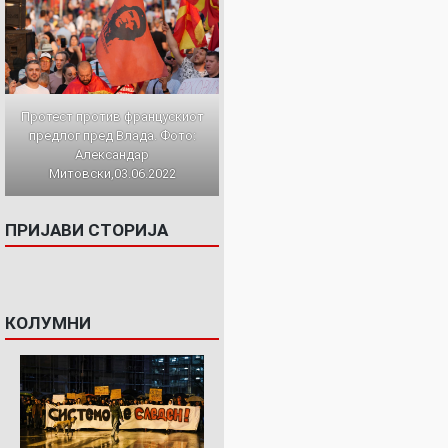
Протест против францускиот
предлог пред Влада. Фото:
Александар
Митовски,03.06.2022
ПРИЈАВИ СТОРИЈА
КОЛУМНИ