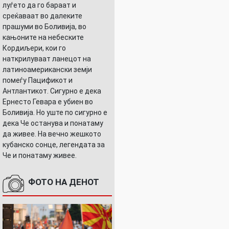
луѓето да го бараат и
среќаваат во далеките
прашуми во Боливија, во
кањоните на небеските
Кордиљери, кои го
наткрилуваат ланецот на
латиноамерикански земји
помеѓу Пацификот и
Антлантикот. Сигурно е дека
Ернесто Гевара е убиен во
Боливија. Но уште по сигурно е
дека Че останува и понатаму
да живее. На вечно жешкото
кубанско сонце, легендата за
Че и понатаму живее.
ФОТО НА ДЕНОТ