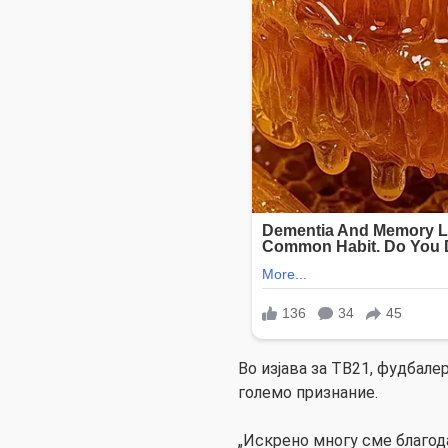
Во изјава за ТВ21, фудбале
големо признание.
„Искрено многу сме благод