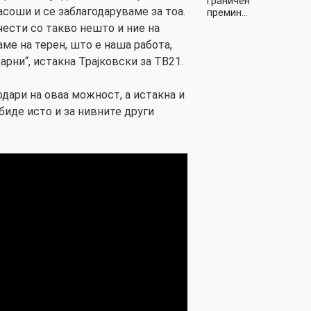
граничен
соши и се заблагодаруваме за тоа.
премин…
очести со такво нешто и ние на
аме на терен, што е наша работа,
арни“, истакна Трајковски за ТВ21.
годари на оваа можност, а истакна и
биде исто и за нивните други