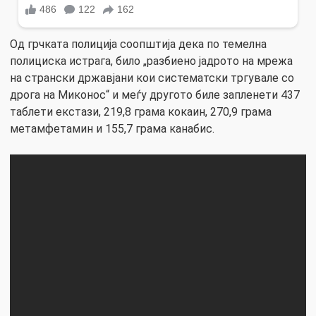
Од грчката полиција соопштија дека по темелна
полициска истрага, било „разбиено јадрото на мрежа
на странски државјани кои систематски тргувале со
дрога на Миконос“ и меѓу другото биле запленети 437
таблети екстази, 219,8 грама кокаин, 270,9 грама
метамфетамин и 155,7 грама канабис.