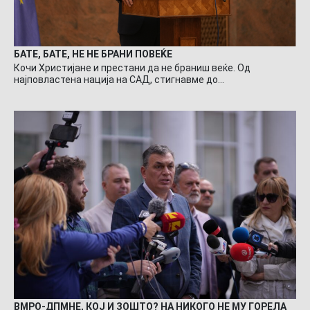
БАТЕ, БАТЕ, НЕ НЕ БРАНИ ПОВЕЌЕ
Кочи Христијане и престани да не браниш веќе. Од
најповластена нација на САД, стигнавме до…
ВМРО-ДПМНЕ, КОЈ И ЗОШТО? НА НИКОГО НЕ МУ ГОРЕЛА