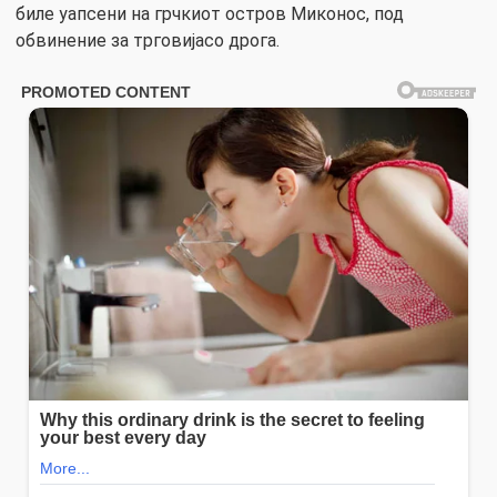
биле уапсени на грчкиот остров Миконос, под
обвинение за трговијасо дрога.