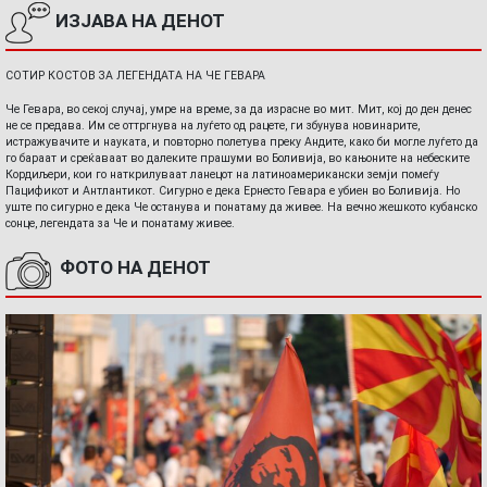
ИЗЈАВА НА ДЕНОТ
СОТИР КОСТОВ ЗА ЛЕГЕНДАТА НА ЧЕ ГЕВАРА
Че Гевара, во секој случај, умре на време, за да израсне во мит. Мит, кој до ден денес
не се предава. Им се оттргнува на луѓето од рацете, ги збунува новинарите,
истражувачите и науката, и повторно полетува преку Андите, како би могле луѓето да
го бараат и среќаваат во далеките прашуми во Боливија, во кањоните на небеските
Кордиљери, кои го наткрилуваат ланецот на латиноамерикански земји помеѓу
Пацификот и Антлантикот. Сигурно е дека Ернесто Гевара е убиен во Боливија. Но
уште по сигурно е дека Че останува и понатаму да живее. На вечно жешкото кубанско
сонце, легендата за Че и понатаму живее.
ФОТО НА ДЕНОТ