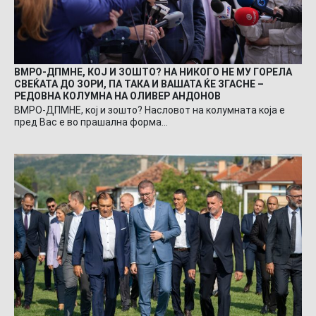
ВМРО-ДПМНЕ, КОЈ И ЗОШТО? НА НИКОГО НЕ МУ ГОРЕЛА
СВЕЌАТА ДО ЗОРИ, ПА ТАКА И ВАШАТА ЌЕ ЗГАСНЕ –
РЕДОВНА КОЛУМНА НА ОЛИВЕР АНДОНОВ
ВМРО-ДПМНЕ, кој и зошто? Насловот на колумната која е
пред Вас е во прашална форма…