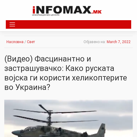
Skip
to
content
Насловна
/
Свет
Објавено на:
March 7, 2022
(Видео) Фасцинантно и
застрашувачко: Како руската
војска ги користи хеликоптерите
во Украина?