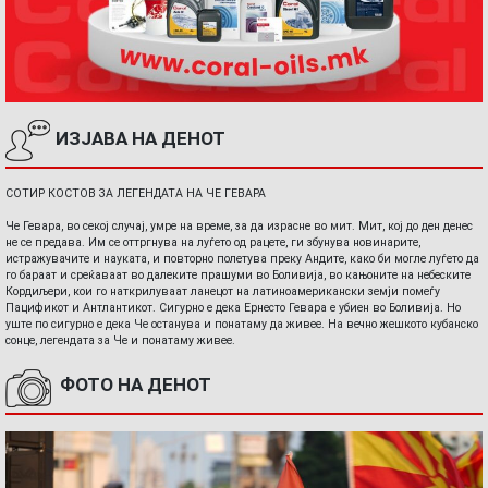
ИЗЈАВА НА ДЕНОТ
СОТИР КОСТОВ ЗА ЛЕГЕНДАТА НА ЧЕ ГЕВАРА
Че Гевара, во секој случај, умре на време, за да израсне во мит. Мит, кој до ден денес
не се предава. Им се оттргнува на луѓето од рацете, ги збунува новинарите,
истражувачите и науката, и повторно полетува преку Андите, како би могле луѓето да
го бараат и среќаваат во далеките прашуми во Боливија, во кањоните на небеските
Кордиљери, кои го наткрилуваат ланецот на латиноамерикански земји помеѓу
Пацификот и Антлантикот. Сигурно е дека Ернесто Гевара е убиен во Боливија. Но
уште по сигурно е дека Че останува и понатаму да живее. На вечно жешкото кубанско
сонце, легендата за Че и понатаму живее.
ФОТО НА ДЕНОТ