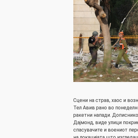
Сцени на страв, хаос и воз
Тел Авив рано во понеделн
ракетни напади. Дописнико
Дајмонд, виде улици покри
спасувачите и воениот пер
на локацијата што изгледа