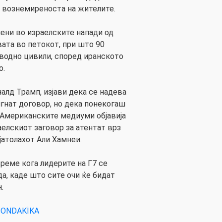
и вознемиреноста на жителите.
иени во израелските напади од
вата во петокот, при што 90
водно цивили, според иранското
о.
алд Трамп, изјави дека се надева
игнат договор, но дека понекогаш
. Американските медиуми објавија
аелскиот заговор за атентат врз
јатолахот Али Хамнеи.
реме кога лидерите на Г7 се
а, каде што сите очи ќе бидат
.
SONDAKİKA