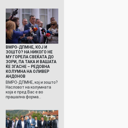
ВМРО-ДПМНЕ, КОЈ И
ЗОШТО? НА НИКОГО НЕ
МУ ГОРЕЛА СВЕЌАТА ДО
ЗОРИ, ПА ТАКА И ВАШАТА
ЌЕ ЗГАСНЕ – РЕДОВНА
КОЛУМНА НА ОЛИВЕР
АНДОНОВ
ВМРО-ДПМНЕ, кој и зошто?
Насловот на колумната
која е пред Вас е во
прашална форма…