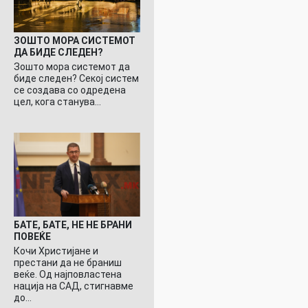
ЗОШТО МОРА СИСТЕМОТ
ДА БИДЕ СЛЕДЕН?
Зошто мора системот да
биде следен? Секој систем
се создава со одредена
цел, кога станува…
БАТЕ, БАТЕ, НЕ НЕ БРАНИ
ПОВЕЌЕ
Кочи Христијане и
престани да не браниш
веќе. Од најповластена
нација на САД, стигнавме
до…