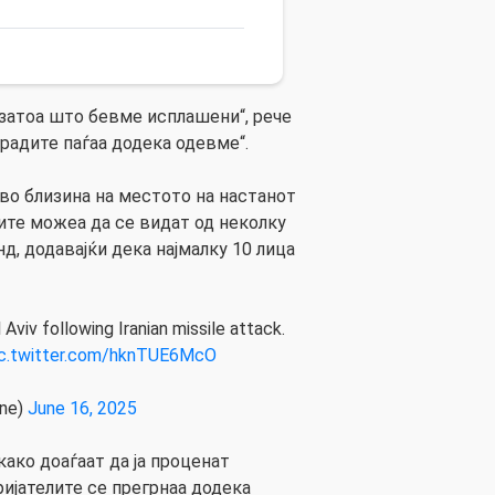
затоа што бевме исплашени“, рече
градите паѓаа додека одевме“.
 во близина на местото на настанот
ците можеа да се видат од неколку
нд, додавајќи дека најмалку 10 лица
Aviv following Iranian missile attack.
ic.twitter.com/hknTUE6McO
ine)
June 16, 2025
ако доаѓаат да ја проценат
ријателите се прегрнаа додека