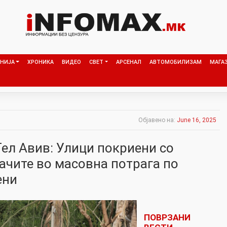
НИЈА
ХРОНИКА
ВИДЕО
СВЕТ
АРСЕНАЛ
АВТОМОБИЛИЗАМ
МАГА
Објавено на:
June 16, 2025
Тел Авив: Улици покриени со
ачите во масовна потрага по
ени
ПОВРЗАНИ