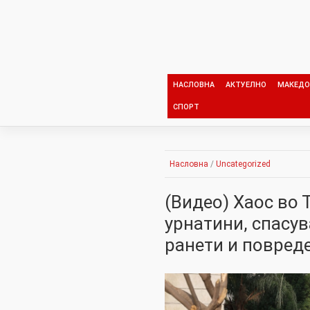
Skip
to
content
НАСЛОВНА
АКТУЕЛНО
МАКЕДО
СПОРТ
Насловна
/
Uncategorized
(Видео) Хаос во 
урнатини, спасув
ранети и повред