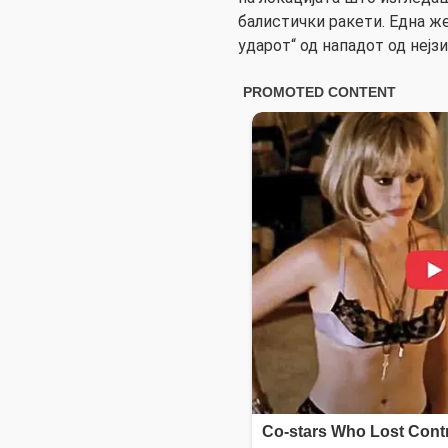
балистички ракети. Една же
ударот“ од нападот од нејз