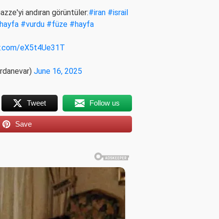
Gazze'yi andıran görüntüler:
#iran
#israil
hayfa
#vurdu
#füze
#hayfa
er.com/eX5t4Ue31T
rdanevar)
June 16, 2025
Tweet
Follow us
Save