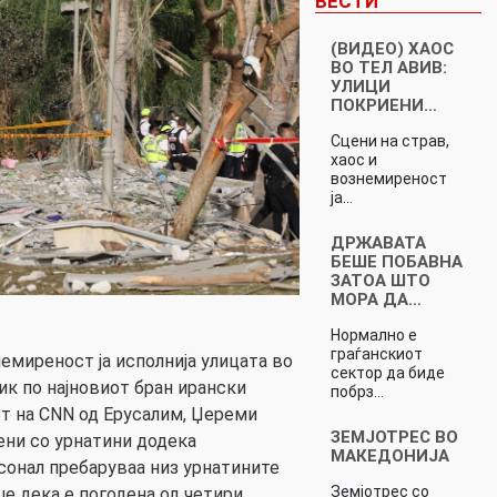
ВЕСТИ
(ВИДЕО) ХАОС
ВО ТЕЛ АВИВ:
УЛИЦИ
ПОКРИЕНИ…
Сцени на страв,
хаос и
вознемиреност
ја…
ДРЖАВАТА
БЕШЕ ПОБАВНА
ЗАТОА ШТО
МОРА ДА…
Нормално е
граѓанскиот
немиреност ја исполнија улицата во
сектор да биде
ик по најновиот бран ирански
побрз…
т на CNN од Ерусалим, Џереми
ЗЕМЈОТРЕС ВО
ени со урнатини додека
МАКЕДОНИЈА
сонал пребаруваа низ урнатините
Земјотрес со
ше дека е погодена од четири