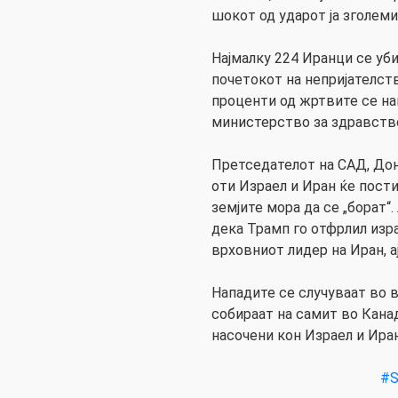
шокот од ударот ја зголем
Најмалку 224 Иранци се уб
почетокот на непријателст
проценти од жртвите се на
министерство за здравств
Претседателот на САД, Дон
оти Израел и Иран ќе пост
земјите мора да се „борат“
дека Трамп го отфрлил изр
врховниот лидер на Иран, а
Нападите се случуваат во в
собираат на самит во Канад
насочени кон Израел и Иран
#