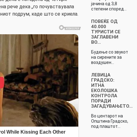
јачина од 3,8
на рече дека „го почувствувала
степени според…
иниот подрум, каде што се криела.
ПОВЕЌЕ ОД
40.000
ТУРИСТИ СЕ
ЗАГЛАВЕНИ
ВО…
Будење со звукот
на сирените за
воздушен…
ЛЕВИЦА
ГРАДСКО:
ИТНА
ЕКОЛОШКА
КОНТРОЛА
ПОРАДИ
ЗАГАДУВАЊЕТО…
Во центарот на
Општина Градско,
под плаштот…