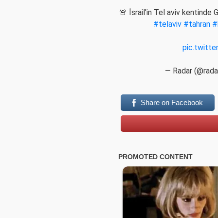
🚨 İsrail'in Tel aviv kentinde 
#telaviv
#tahran
#
pic.twitt
— Radar (@rada
Share on Facebook