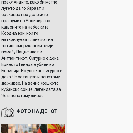
преку Андите, како би могле
луѓето да го бараат и
среќаваат во далеките
прашуми во Боливија, во
кањоните на небеските
Кордиљери, кои го
наткрилуваат ланецот на
латиноамерикански земји
помеѓу Пацификот и
Антлантикот. Сигурно е дека
Ернесто Гевара е убиен во
Боливија. Но уште по сигурно е
дека Че останува и понатаму
да живее. На вечно жешкото
кубанско сонце, легендата за
Че и понатаму живее.
ФОТО НА ДЕНОТ