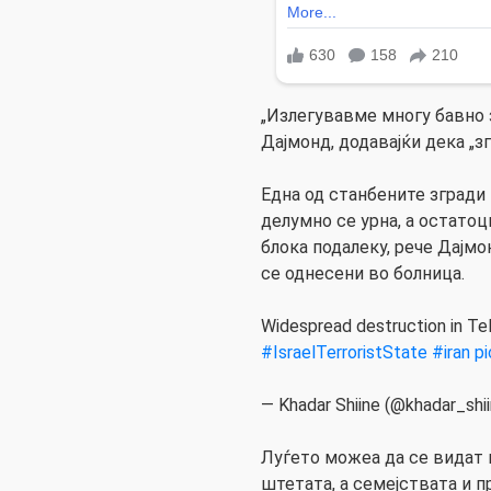
„Излегувавме многу бавно 
Дајмонд, додавајќи дека „з
Една од станбените згради
делумно се урна, а остато
блока подалеку, рече Дајмо
се однесени во болница.
Widespread destruction in Tel 
#IsraelTerroristState
#iran
p
— Khadar Shiine (@khadar_shi
Луѓето можеа да се видат к
штетата, а семејствата и п