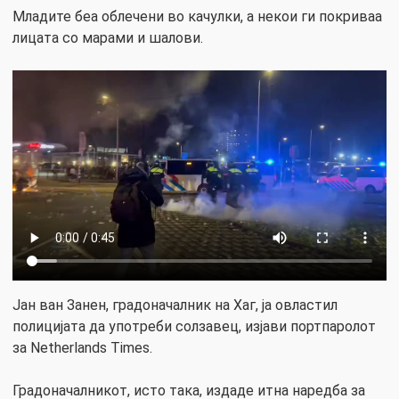
Младите беа облечени во качулки, а некои ги покриваа
лицата со марами и шалови.
Јан ван Занен, градоначалник на Хаг, ја овластил
полицијата да употреби солзавец, изјави портпаролот
за Netherlands Times.
Градоначалникот, исто така, издаде итна наредба за