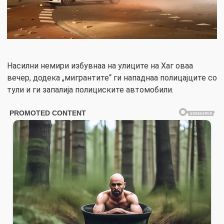
Насилни немири избувнаа на улиците на Хаг оваа
вечер, додека „мигрантите“ ги нападнаа полицајците со
тули и ги запалија полициските автомобили.