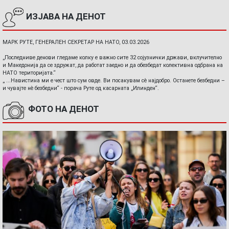
ИЗЈАВА НА ДЕНОТ
МАРК РУТЕ, ГЕНЕРАЛЕН СЕКРЕТАР НА НАТО, 03.03.2026
„Последниве денови гледаме колку е важно сите 32 сојузнички држави, вклучително
и Македонија да се здружат, да работат заедно и да обезбедат колективна одбрана на
НАТО територијата.“
„ ...Навистина ми е чест што сум овде. Ви посакувам сè најдобро. Останете безбедни –
и чувајте нè безбедни“ - порача Руте од касарната „Илинден“.
ФОТО НА ДЕНОТ