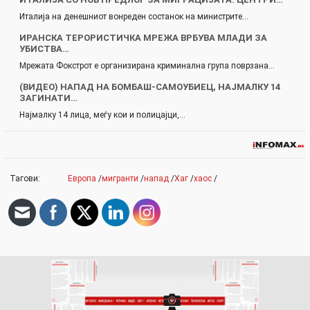
Италија на денешниот вонреден состанок на министрите…
ИРАНСКА ТЕРОРИСТИЧКА МРЕЖА ВРБУВА МЛАДИ ЗА
УБИСТВА…
Мрежата Фокстрот е организирана криминална група поврзана…
(ВИДЕО) НАПАД НА БОМБАШ-САМОУБИЕЦ, НАЈМАЛКУ 14
ЗАГИНАТИ…
Најмалку 14 лица, меѓу кои и полицајци,…
Тагови:
Европа
/
мигранти
/
напад
/
Хаг
/
хаос
/