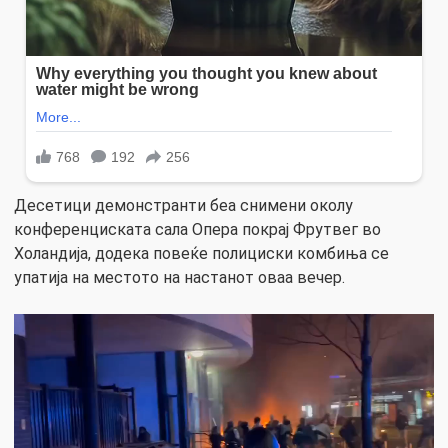
Десетици демонстранти беа снимени околу
конференциската сала Опера покрај Фрутвег во
Холандија, додека повеќе полициски комбиња се
упатија на местото на настанот оваа вечер.