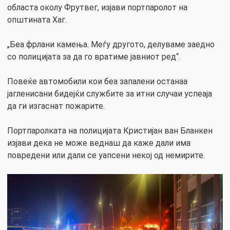
областа околу Фрутвег, изјави портпаролот на
општината Хаг.
„Беа фрлани камења. Меѓу другото, делуваме заедно
со полицијата за да го вратиме јавниот ред“.
Повеќе автомобили кои беа запалени останаа
јагленисани бидејќи службите за итни случаи успеаја
да ги изгаснат пожарите.
Портпаролката на полицијата Кристијан ван Бланкен
изјави дека не може веднаш да каже дали има
повредени или дали се уапсени некој од немирите.