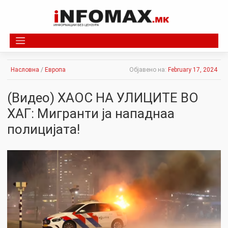
Skip
to
content
Насловна
/
Европа
Објавено на:
February 17, 2024
(Видео) ХАОС НА УЛИЦИТЕ ВО
ХАГ: Мигранти ја нападнаа
полицијата!