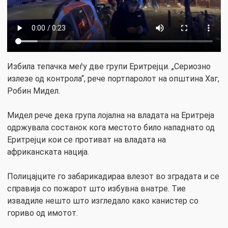
Избила тепачка меѓу две групи Еритрејци. „Сериозно
излезе од контрола“, рече портпаролот на општина Хаг,
Робин Мидел.
Мидел рече дека група лојална на владата на Еритреја
одржувала состанок кога местото било нападнато од
Еритрејци кои се противат на владата на
африканската нација.
Полицајците го забарикадираа влезот во зградата и се
справија со пожарот што избувна внатре. Тие
извадиле нешто што изгледало како канистер со
гориво од имотот.