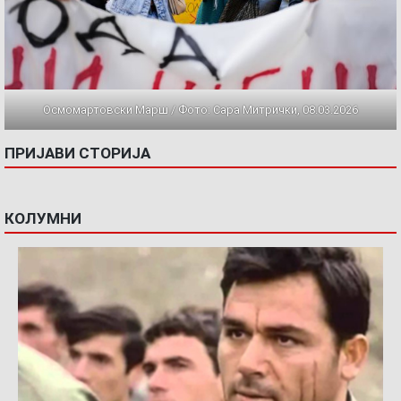
Осмомартовски Марш / Фото: Сара Митрички, 08.03.2026
ПРИЈАВИ СТОРИЈА
КОЛУМНИ