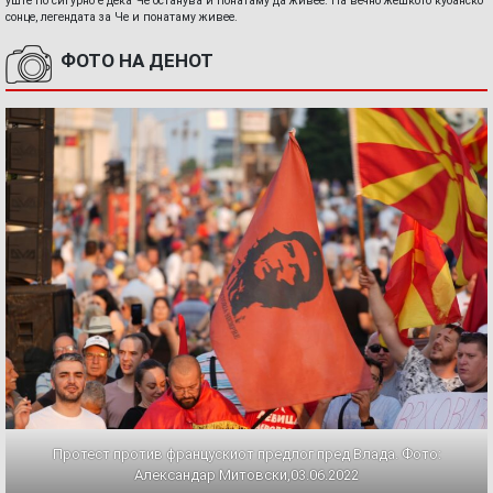
уште по сигурно е дека Че останува и понатаму да живее. На вечно жешкото кубанско
сонце, легендата за Че и понатаму живее.
ФОТО НА ДЕНОТ
Протест против францускиот предлог пред Влада. Фото:
Александар Митовски,03.06.2022