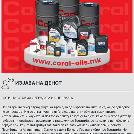
ИЗЈАВА НА ДЕНОТ
СОТИР КОСТОВ ЗА ЛЕГЕНДАТА НА ЧЕ ГЕВАРА
Че Гевара, во секој случај, умре на време, за да израсне во мит. Мит, кој до ден денес
не се предава. Им се оттргнува на луѓето од рацете, ги збунува новинарите,
истражувачите и науката, и повторно полетува преку Андите, како би могле луѓето да
го бараат и среќаваат во далеките прашуми во Боливија, во кањоните на небеските
Кордиљери, кои го наткрилуваат ланецот на латиноамерикански земји помеѓу
Пацификот и Антлантикот. Сигурно е дека Ернесто Гевара е убиен во Боливија. Но