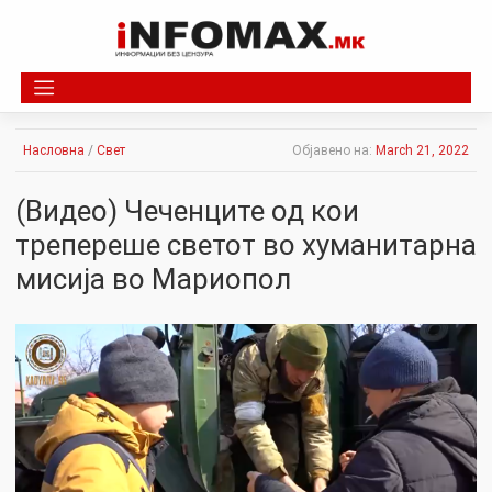
Skip
to
content
Насловна
/
Свет
Објавено на:
March 21, 2022
(Видео) Чеченците од кои
трепереше светот во хуманитарна
мисија во Мариопол