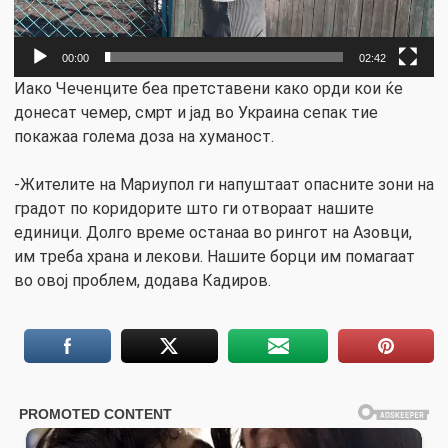
00:00
02:42
Иако Чеченците беа претставени како орди кои ќе
донесат чемер, смрт и јад во Украина сепак тие
покажаа голема доза на хуманост.
-Жителите на Мариупол ги напуштаат опасните зони на
градот по коридорите што ги отвораат нашите
единици. Долго време останаа во рингот на Азовци,
им треба храна и лекови. Нашите борци им помагаат
во овој проблем, додава Кадиров.