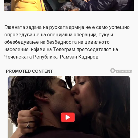
Главната задача на рускaта армија не е само успешно
спроведување на специјална операција, туку и
обезбедување на безбедноста на цивилното
население, изјави на Телеграм претседателот на
Чеченската Република, Рамзан Кадиров.