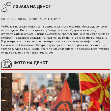
ИЗЈАВА НА ДЕНОТ
СОТИР КОСТОВ ЗА ЛЕГЕНДАТА НА ЧЕ ГЕВАРА
Че Гевара, во секој случај, умре на време, за да израсне во мит. Мит, кој до ден денес
не се предава. Им се оттргнува на луѓето од рацете, ги збунува новинарите,
истражувачите и науката, и повторно полетува преку Андите, како би могле луѓето да
го бараат и среќаваат во далеките прашуми во Боливија, во кањоните на небеските
Кордиљери, кои го наткрилуваат ланецот на латиноамерикански земји помеѓу
Пацификот и Антлантикот. Сигурно е дека Ернесто Гевара е убиен во Боливија. Но
уште по сигурно е дека Че останува и понатаму да живее. На вечно жешкото кубанско
сонце, легендата за Че и понатаму живее.
ФОТО НА ДЕНОТ