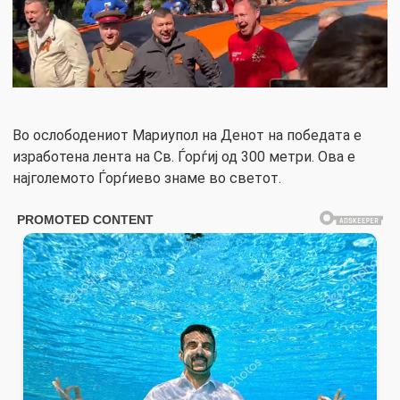
Во ослободениот Мариупол на Денот на победата е
изработена лента на Св. Ѓорѓиј од 300 метри. Ова е
најголемото Ѓорѓиево знаме во светот.