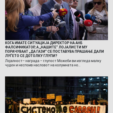
КОГА ИМАТЕ СИТУАЦИЈА ДИРЕКТОР НА АНБ
ФАЛСИФИКАТОР, А „НАШИТЕ“ ЛОЈАЛИСТИ МУ
ПОРАЧУВААТ „ДА ГАЗИ“ СЕ ПОСТАВУВА ПРАШАЊЕ ДАЛИ
ЛУЃЕТО СЕ ДОТОЛКУ ГЛУПИ?
Лојалност– награда – глупост Можеби ви изгледа малку
чуден и неспоив насловот на колумната но…