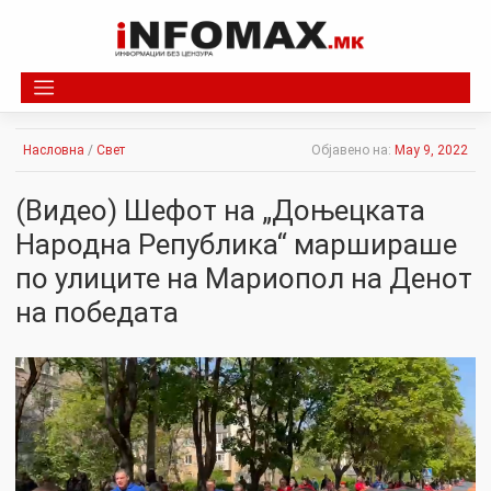
Skip
to
content
Насловна
/
Свет
Објавено на:
May 9, 2022
(Видео) Шефот на „Доњецката
Народна Република“ маршираше
по улиците на Мариопол на Денот
на победата