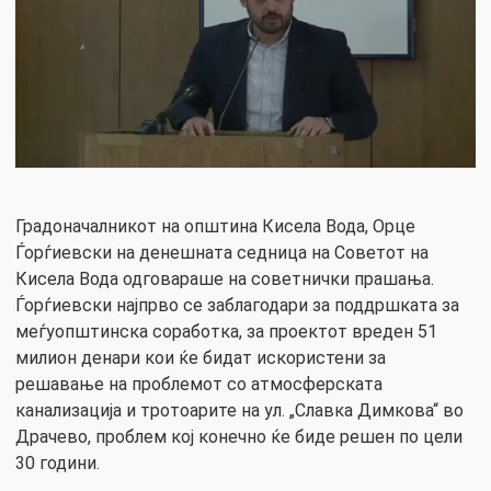
Градоначалникот на општина Кисела Вода, Орце
Ѓорѓиевски на денешната седница на Советот на
Кисела Вода одговараше на советнички прашања.
Ѓорѓиевски најпрво се заблагодари за поддршката за
меѓуопштинска соработка, за проектот вреден 51
милион денари кои ќе бидат искористени за
решавање на проблемот со атмосферската
канализација и тротоарите на ул. „Славка Димкова“ во
Драчево, проблем кој конечно ќе биде решен по цели
30 години.