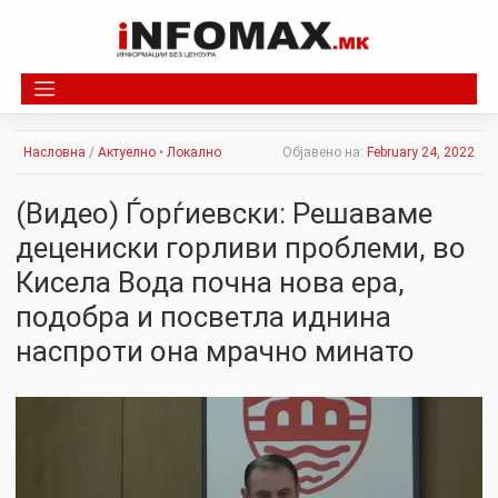
Skip
to
content
Насловна
/
Актуелно
•
Локално
Објавено на:
February 24, 2022
(Видео) Ѓорѓиевски: Решаваме
децениски горливи проблеми, во
Кисела Вода почна нова ера,
подобра и посветла иднина
наспроти она мрачно минато