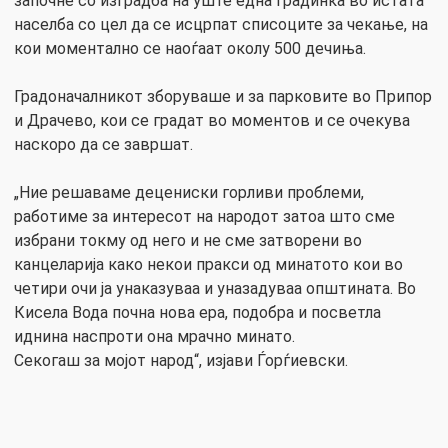
започне со изградба на уште една градинка во истата
населба со цел да се исцрпат списоците за чекање, на
кои моментално се наоѓаат околу 500 дечиња.
Градоначалникот зборуваше и за парковите во Припор
и Драчево, кои се градат во моментов и се очекува
наскоро да се завршат.
„Ние решаваме децениски горливи проблеми,
работиме за интересот на народот затоа што сме
избрани токму од него и не сме затворени во
канцеларија како некои пракси од минатото кои во
четири очи ја унаказуваа и уназадуваа општината. Во
Кисела Вода почна нова ера, подобра и посветла
иднина наспроти она мрачно минато.
Секогаш за мојот народ“, изјави Ѓорѓиевски.