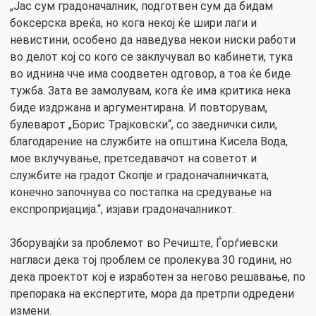
„Јас сум градоначалник, подготвен сум да бидам
боксерска вреќа, но кога некој ќе шири лаги и
невистини, особено да наведува некои ниски работи
во делот кој со кого се заклучувал во кабинети, тука
во иднина чче има соодветен одговор, а тоа ќе биде
тужба. Зата ве замолувам, кога ќе има критика нека
биде издржана и аргументирана. И повторувам,
булеварот „Борис Трајковски“, со заеднички сили,
благодарение на службите на општина Кисела Вода,
мое вклучување, претседавачот на советот и
службите на градот Скопје и градоначалничката,
конечно започнува со постапка на средување на
експропријација.“, изјави градоначалникот.
Зборувајќи за проблемот во Речиште, Ѓорѓиевски
нагласи дека тој проблем се пролекува 30 години, но
дека проектот кој е изработен за негово решавање, по
препорака на експертите, мора да претрпи одредени
измени.