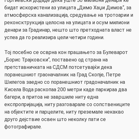
Ѓорѓиевски додаде дека уште 50 милиони денари ќе
бидат искористени аз улицата „Димо Хаџи Димов“, за
атмосферска канализација, средување на тротоарии и
реконсктрукција целосна на улицата и осум милиони
денари за Градинар, нешто што претходната власт не
успеа да го реализира цели четири години.
Тој посебно се осврна кон прашањето за Булеварот
„Борис Трајковски“, поставено од страна на
претставничката на СДСМ потсетувајќи дека
поранешниот граоначалник на Град Скопје, Петре
Шилегов заедно со поранешниот градоначалник на
Кисела Вода раскопаа 200 метри каде паркираа два
багери, а притоа не завршиле ниту една
експропријација, ниту разговарале со сопствениците
на објектите и парцелите, ниту преземале некакво
друго дејствие освен што неколку пати се
фотографирале.