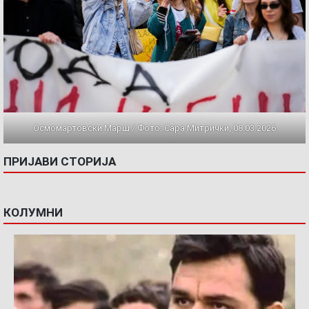
Осмомартовски Марш / Фото: Сара Митрички, 08.03.2026
ПРИЈАВИ СТОРИЈА
КОЛУМНИ