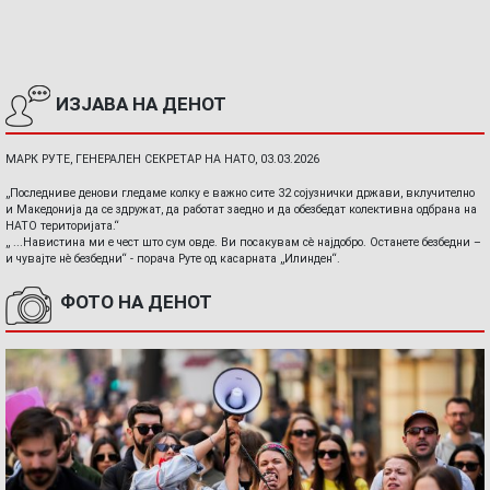
ИЗЈАВА НА ДЕНОТ
МАРК РУТЕ, ГЕНЕРАЛЕН СЕКРЕТАР НА НАТО, 03.03.2026
„Последниве денови гледаме колку е важно сите 32 сојузнички држави, вклучително
и Македонија да се здружат, да работат заедно и да обезбедат колективна одбрана на
НАТО територијата.“
„ ...Навистина ми е чест што сум овде. Ви посакувам сè најдобро. Останете безбедни –
и чувајте нè безбедни“ - порача Руте од касарната „Илинден“.
ФОТО НА ДЕНОТ