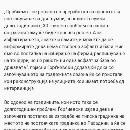
„Проблемот се решава со преработка на проектот и
поставување на две пумпи, со коишто пумпи,
долгогодишниот, 30 гоишен проблем на нашите
сограѓани таму ќе биде конечно решен. А за
асфалтирањето, знаете и самите, и можете да се
информирате дека нема отворено асфалтни бази. Ние
сме во постапка на избирање на фирми, распишување
на тендери, но не работи ни една асфалтна база во
државата.“, појасни Ѓорѓиевски додавајќи дека со
започнувањето на градежната сезона ќе се пристапи
кон реконструкција на улициите кои имаат потреба од
интервенција.
Во одонос на градинките, кои исто така се
долгогодишен проблем, Ѓорѓиевски изјави дека е
започната постапка за изградба на типска градинка на
местото на постоечката градинка во Расадник, а ќе се