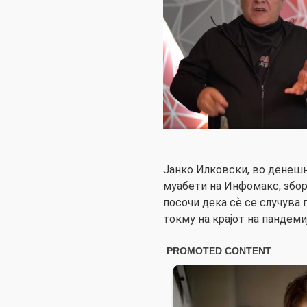
Јанко Илковски, во денешн
муабети на Инфомакс, збору
посочи дека сѐ се случува
токму на крајот на пандемиј