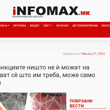
НИЈА
ХРОНИКА
ВИДЕО
СВЕТ
АРСЕНАЛ
АВТОМОБИЛИЗАМ
МАГА
Објавено на:
February 27, 2022
aнкциите ништо не ѝ можат на
маат сѐ што им треба, може само
и
ПОВРЗАНИ
ВЕСТИ