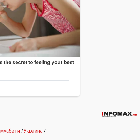
муабети
/
Украина
/