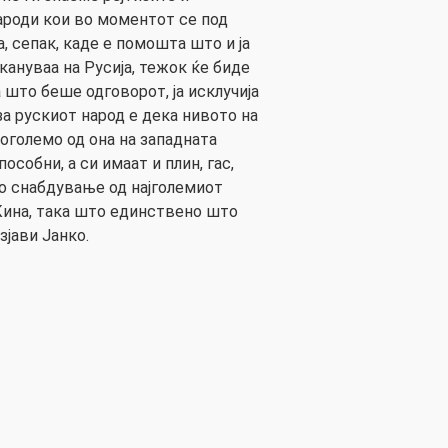
ароди кои во моментот се под
, сепак, каде е помошта што и ја
акануваа на Русија, тежок ќе биде
а што беше одговорот, ја исклучија
за рускиот народ е дека нивото на
оголемо од она на западната
особни, а си имаат и плин, гас,
но снабдување од најголемиот
Кина, така што единствено што
зјави Јанко.