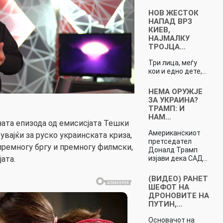
НОВ ЖЕСТОК
НАПАД ВРЗ
КИЕВ,
НАЈМАЛКУ
ТРОЈЦА…
Три лица, меѓу
кои и едно дете,…
НЕМА ОРУЖЈЕ
ЗА УКРАИНА?
ТРАМП: И
НАМ…
ата епизода од емисисјата Тешки
Американскиот
вајќи за руско украинската криза,
претседател
 премногу бргу и премногу филмски,
Доналд Трамп
изјави дека САД…
ата.
(ВИДЕО) РАНЕТ
ШЕФОТ НА
ДРОНОВИТЕ НА
ПУТИН,…
Основачот на