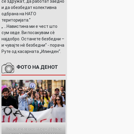
се здружат, да работат заедно
и да обезбедат колективна
одбрана на НАТО
територијата.“
„ ...Навистина ми е чест што
сум овде. Ви посакувам сè
најдобро. Останете безбедни –
и чувајте нè безбедни“ - порача
Руте од касарната „Илинден“.
ФОТО НА ДЕНОТ
Осмомартовски Марш / Фото: