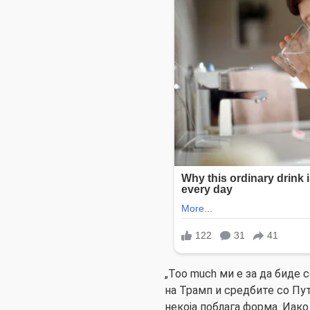
„Too much ми е за да биде 
на Трамп и средбите со Пу
некоја поблага форма. Иако