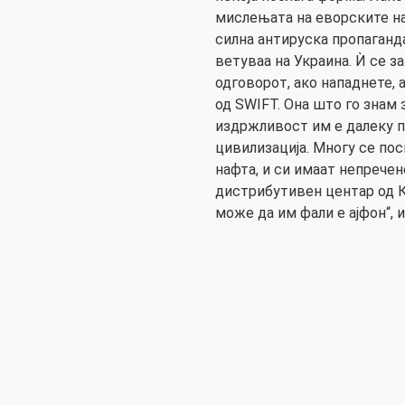
мислењата на еворските н
силна антируска пропаганда
ветуваа на Украина. Ѝ се з
одговорот, ако нападнете, 
од SWIFT. Она што го знам 
издржливост им е далеку п
цивилизација. Многу се посп
нафта, и си имаат непрече
дистрибутивен центар од 
може да им фали е ајфон“, и