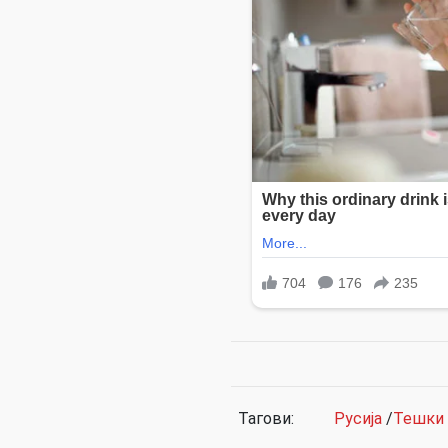
Тагови:
Русија
/
Тешки 