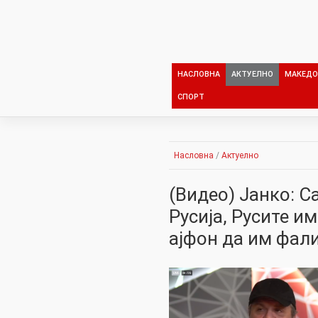
Skip
to
content
НАСЛОВНА
АКТУЕЛНО
МАКЕДО
СПОРТ
Насловна
/
Актуелно
(Видео) Јанко: С
Русија, Русите и
ајфон да им фал