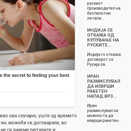
рускиот
производител на
беспилотни
летала…
ИНДИЈА СЕ
ОТКАЖА ОД
КУПУВАЊЕ НА
РУСКИТЕ…
Индија го откажа
договорот со
Русија за…
ИРАН
РАЗМИСЛУВАЛ
ДА ИЗВРШИ
РАКЕТЕН
НАПАД ВРЗ…
Иран
размислувал за
сево ова случајно, уште од времето
можноста да
изврши ракетен…
тин, можеби се договарале, во
 не ги знаеме рејтизите и