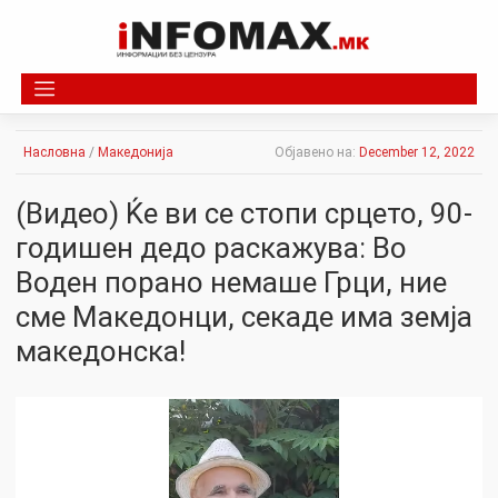
Skip
to
content
Насловна
/
Македонија
Објавено на:
December 12, 2022
(Видео) Ќе ви се стопи срцето, 90-
годишен дедо раскажува: Во
Воден порано немаше Грци, ние
сме Македонци, секаде има земја
македонска!