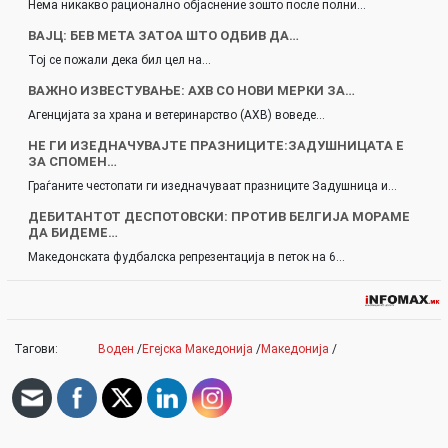
Нема никакво рационално објаснение зошто после полни…
ВАЈЦ: БЕВ МЕТА ЗАТОА ШТО ОДБИВ ДА…
Тој се пожали дека бил цел на…
ВАЖНО ИЗВЕСТУВАЊЕ: АХВ СО НОВИ МЕРКИ ЗА…
Агенцијата за храна и ветеринарство (АХВ) воведе…
НЕ ГИ ИЗЕДНАЧУВАЈТЕ ПРАЗНИЦИТЕ:ЗАДУШНИЦАТА Е
ЗА СПОМЕН…
Граѓаните честопати ги изедначуваат празниците Задушница и…
ДЕБИТАНТОТ ДЕСПОТОВСКИ: ПРОТИВ БЕЛГИЈА МОРАМЕ
ДА БИДЕМЕ…
Македонската фудбалска репрезентација в петок на 6…
Тагови:
Воден
/
Егејска Македонија
/
Македонија
/