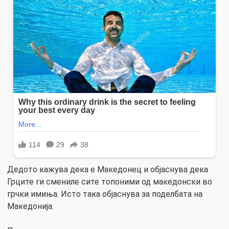
Дедото кажува дека е Македонец и објаснува дека
Грците ги смениле сите топоними од македонски во
грчки имиња. Исто така објаснува за поделбата на
Македонија.