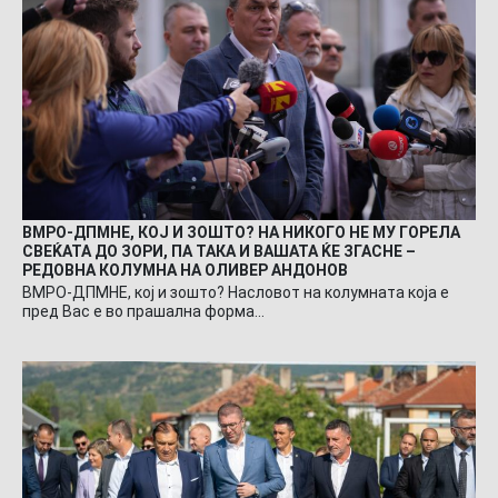
ВМРО-ДПМНЕ, КОЈ И ЗОШТО? НА НИКОГО НЕ МУ ГОРЕЛА
СВЕЌАТА ДО ЗОРИ, ПА ТАКА И ВАШАТА ЌЕ ЗГАСНЕ –
РЕДОВНА КОЛУМНА НА ОЛИВЕР АНДОНОВ
ВМРО-ДПМНЕ, кој и зошто? Насловот на колумната која е
пред Вас е во прашална форма…