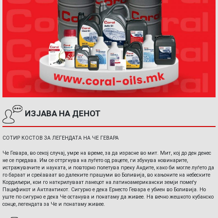
ИЗЈАВА НА ДЕНОТ
СОТИР КОСТОВ ЗА ЛЕГЕНДАТА НА ЧЕ ГЕВАРА
Че Гевара, во секој случај, умре на време, за да израсне во мит. Мит, кој до ден денес
не се предава. Им се оттргнува на луѓето од рацете, ги збунува новинарите,
истражувачите и науката, и повторно полетува преку Андите, како би могле луѓето да
го бараат и среќаваат во далеките прашуми во Боливија, во кањоните на небеските
Кордиљери, кои го наткрилуваат ланецот на латиноамерикански земји помеѓу
Пацификот и Антлантикот. Сигурно е дека Ернесто Гевара е убиен во Боливија. Но
уште по сигурно е дека Че останува и понатаму да живее. На вечно жешкото кубанско
сонце, легендата за Че и понатаму живее.