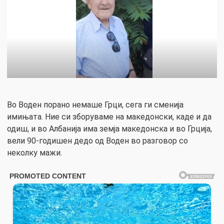
Во Воден порано немаше Грци, сега ги сменија
имињата. Ние си зборуваме на македонски, каде и да
одиш, и во Албанија има земја македонска и во Грција,
вели 90-годишен дедо од Воден во разговор со
неколку мажи.