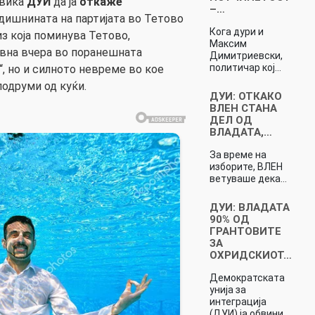
овика
ДУИ
да ја
откаже
–…
дишнината на партијата во Тетово
Кога дури и
из која поминува Тетово,
Максим
увна вчера во поранешната
Димитриевски,
политичар кој…
, но и силното невреме во кое
подруми од куќи.
ДУИ: ОТКАКО
ВЛЕН СТАНА
ДЕЛ ОД
ВЛАДАТА,…
За време на
изборите, ВЛЕН
ветуваше дека…
ДУИ: ВЛАДАТА
90% ОД
ГРАНТОВИТЕ
ЗА
ОХРИДСКИОТ…
Демократската
унија за
интеграција
(ДУИ) ја обвини…