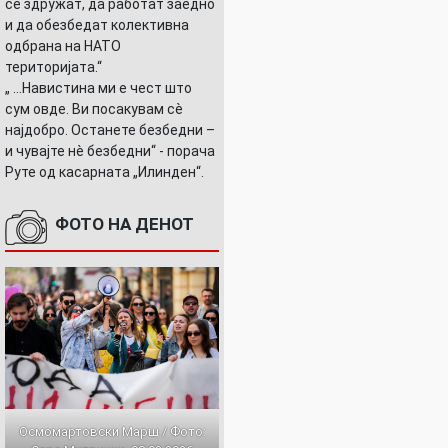
се здружат, да работат заедно
и да обезбедат колективна
одбрана на НАТО
територијата.“
„ ...Навистина ми е чест што
сум овде. Ви посакувам сè
најдобро. Останете безбедни –
и чувајте нè безбедни“ - порача
Руте од касарната „Илинден“.
ФОТО НА ДЕНОТ
Осмомартовски Марш / Фото: