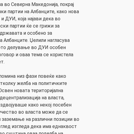
а во Северна Македонија, покрај
ки партии на Албанците, како нова
 и ДУИ, која најави дека во
ски партии ќе се грижи за
 државата и особено за
а Албанците. Џелили нагласува
ното делување во ДУИ особен
говор и оваа тема се користела
т.
 помина низ фази повеќе како
тколку желба на политичките
 Освен новата територијална
децентрализација на власта,
издвојуваше како некој посебен
учество во власта може да се
 заземање на различни позиции во
оглед изгледа дека има еднаквост
 во суштина оваа поделба на