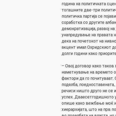
година на политичката сцен
тогашните две-три политич
политичка партија се појави
соработка со другите албан
демократизација, развој на
унапредување на правата н
дека на почетокот на нив
акцент имал Охридскиот до
долги години како приорите
– Овој договор како таков
наметнување на времето о
фактори да го почитуваат.
поделба, поедноставената, 
речиси ништо друго не се 
успех. Дваесетгодишното 
опише како вежбање моќ и
хиерархијата, што на прв п
во поделбата на власта, но