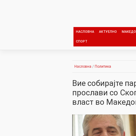
Skip
to
content
НАСЛОВНА
АКТУЕЛНО
МАКЕДО
СПОРТ
Насловна
/
Политика
Вие собирајте па
прослави со Скоп
власт во Македо