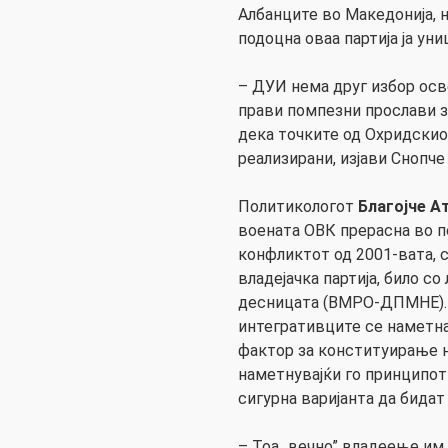
Албанците во Македонија, 
подоцна оваа партија ја ун
– ДУИ нема друг избор осв
прави помпезни прослави з
дека точките од Охридскио
реализирани, изјави Снопче
Политикологот
Благојче А
воената ОВК прерасна во п
конфликтот од 2001-вата, 
владејачка партија, било со
десницата (ВМРО-ДПМНЕ). 
интегративците се наметна
фактор за конституирање н
наметнувајќи го принципот
сигурна варијанта да бида
– Тоа „вечно” владеење и