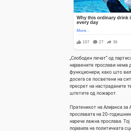
„Слободен печат“ од парти
најавените прослави нема д
функционери, како што вел
досега се посветени на сит
пресрет на настраданите те
штетите од пожарот.
Пратеникот на Алијанса за
прославата на 20-годишни
нарече лажна прослава. Тој
појавила на политичката сц