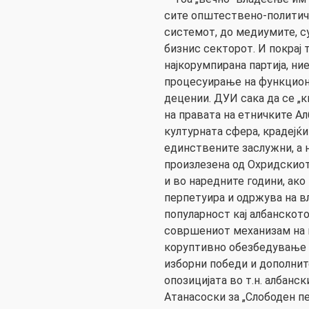
сите општествено-политич
системот, до медиумите, с
бизнис секторот. И покрај 
најкорумпирана партија, ни
процесуирање на функцион
децении. ДУИ сака да се „
на правата на етничките Ал
културната сфера, крадејќ
единствените заслужни, а 
произлезена од Охридскио
и во наредните години, ако 
перпетуира и одржува на вл
популарност кај албанското
совршениот механизам на 
коруптивно обезбедување на
изборни победи и дополнит
опозицијата во т.н. албанск
Атанасоски за „Слободен пе