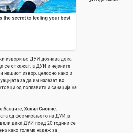
ски извори во ДУИ дознава дека
а се откажат, а ДУИ и нејзните
и нашиот извор, целосно како и
уацијата за да им излезат во
товци од поплавите и санација на
 Албанците,
Халил Снопче
,
ната од формирањето на ДУИ ja
 вели дека ДУИ пред 20 години се
ена како голема надеж за