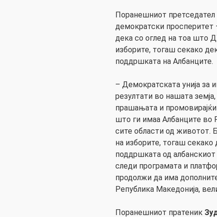
Поранешниот претседател и
демократски просперитет
дека со оглед на тоа што 
изборите, тогаш секако дек
поддршката на Албанците.
– Демократската унија за 
резултати во нашата земја,
прашањата и промовирајќи 
што ги имаа Албанците во 
сите области од животот. 
на изборите, тогаш секако д
поддршката од албанскиот 
следи програмата и платфо
продолжи да има дополнит
Република Македонија, вели
Поранешниот пратеник
Зу