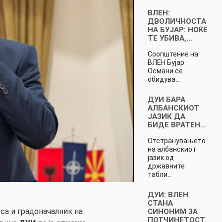
ВЛЕН:
ДВОЛИЧНОСТА
НА БУЈАР: НОЌЕ
ТЕ УБИВА,…
Соопштение на
ВЛЕН Бујар
Османи се
обидува…
ДУИ БАРА
АЛБАНСКИОТ
ЈАЗИК ДА
БИДЕ ВРАТЕН…
Отстранувањето
на албанскиот
јазик од
државните
табли…
ДУИ: ВЛЕН
СТАНА
а и градоначалник на
СИНОНИМ ЗА
ПОТЧИНЕТОСТ