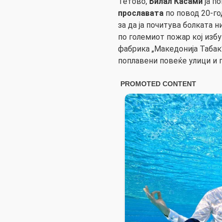
Тетово,
Билал Касами
ја п
прославата
по повод 20-го
за да ја почитува болката н
по големиот пожар кој изб
фабрика „Македонија Табак“
поплавени повеќе улици и 