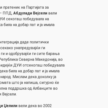
 пратеник на Партијата за
 – ППД,
Абдулади Вејсели
вели
ДУИ секогаш победувала на
а била на добар пат и ја имала
интеграција даде политички
 секако унапредувајќи ги
ги и одобрувајќи ги сите барања
Република Северна Македонија, во
Бидејќи ДУИ отсекогаш победувала
ека била на добар пат и ја имала
народ. Мислам дека доколку ја
рмата што ја напиша, сигурно ќе
елна поддршка од Албанците во
 Вејсели.
ди Џелили
вели дека во 2002