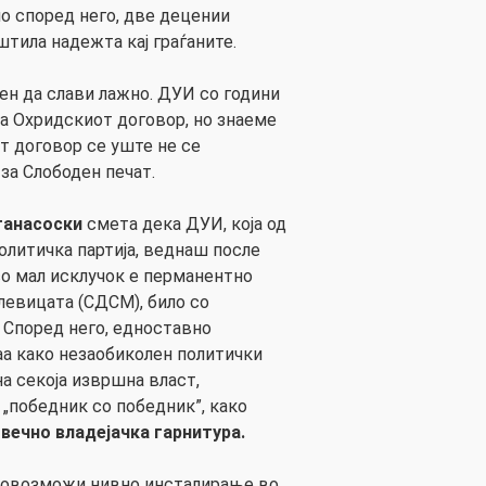
но според него, две децении
иштила надежта кај граѓаните.
ен да слави лажно. ДУИ со години
а Охридскиот договор, но знаеме
т договор се уште не се
 за Слободен печат.
танасоски
смета дека ДУИ, која од
олитичка партија, веднаш после
со мал исклучок е перманентно
 левицата (СДСМ), било со
Според него, едноставно
а како незаобиколен политички
а секоја извршна власт,
 „победник со победник”, како
т
вечно владејачка гарнитура.
м овозможи нивно инсталирање во