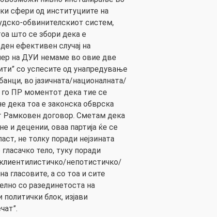
ки сфери од институциите на
удско-обвинителскиот систем,
тоа што се збори дека е
еден ефективен случај на
ер на ДУИ немаме во овие две
кити” со успесите од унапредување
банци, во јазичната/националната/
и го ПР моментот дека тие се
не дека тоа е законска обврска
т Рамковен договор. Сметам дека
не и децении, оваа партија ќе се
аст, не толку поради нејзината
 гласачко тело, туку поради
клиентилистичко/непотистичко/
 гласовите, а со тоа и сите
елно со разединетоста на
и политички блок, изјави
чат”.