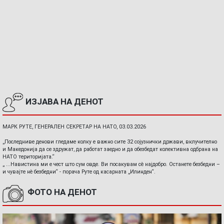
ИЗЈАВА НА ДЕНОТ
МАРК РУТЕ, ГЕНЕРАЛЕН СЕКРЕТАР НА НАТО, 03.03.2026
„Последниве денови гледаме колку е важно сите 32 сојузнички држави, вклучително
и Македонија да се здружат, да работат заедно и да обезбедат колективна одбрана на
НАТО територијата.“
„ ...Навистина ми е чест што сум овде. Ви посакувам сè најдобро. Останете безбедни –
и чувајте нè безбедни“ - порача Руте од касарната „Илинден“.
ФОТО НА ДЕНОТ