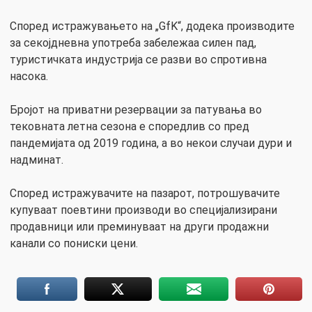
Според истражувањето на „GfK“, додека производите
за секојдневна употреба забележаа силен пад,
туристичката индустрија се разви во спротивна
насока.
Бројот на приватни резервации за патувања во
тековната летна сезона е споредлив со пред
пандемијата од 2019 година, а во некои случаи дури и
надминат.
Според истражувачите на пазарот, потрошувачите
купуваат поевтини производи во специјализирани
продавници или преминуваат на други продажни
канали со пониски цени.