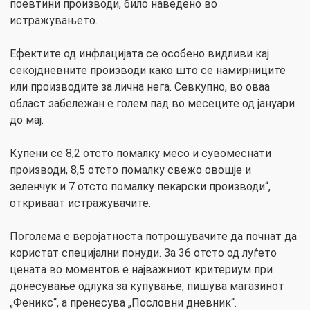
поевтини производи, било наведено во
истражувањето.
Ефектите од инфлацијата се особено видливи кај
секојдневните производи како што се намирниците
или производите за лична нега. Севкупно, во оваа
област забележан е голем пад во месеците од јануари
до мај.
Купени се 8,2 отсто помалку месо и сувомеснати
производи, 8,5 отсто помалку свежо овошје и
зеленчук и 7 отсто помалку пекарски производи“,
откриваат истражувачите.
Поголема е веројатноста потрошувачите да почнат да
користат специјални понуди. За 36 отсто од луѓето
цената во моментов е најважниот критериум при
донесување одлука за купување, пишува магазинот
„Феникс“, а пренесува „Пословни дневник“.