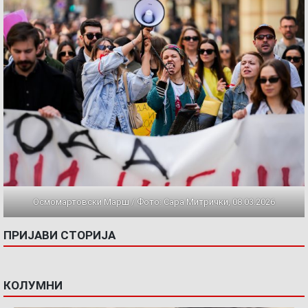
Осмомартовски Марш / Фото: Сара Митрички, 08.03.2026
ПРИЈАВИ СТОРИЈА
КОЛУМНИ