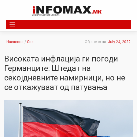
Skip
to
content
Насловна
/
Свет
Објавено на:
July 24, 2022
Високата инфлација ги погоди
Германците: Штедат на
секојдневните намирници, но не
се откажуваат од патувања