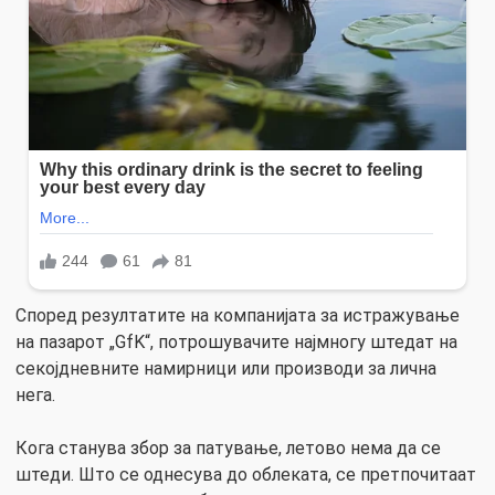
Според резултатите на компанијата за истражување
на пазарот „GfK“, потрошувачите најмногу штедат на
секојдневните намирници или производи за лична
нега.
Кога станува збор за патување, летово нема да се
штеди. Што се однесува до облеката, се претпочитаат