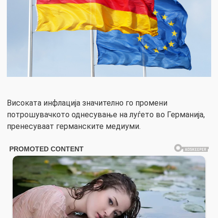
Високата инфлација значително го промени
потрошувачкото однесување на луѓето во Германија,
пренесуваат германските медиуми.