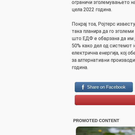
ограничи зголемувањето на
цела 2022 година.
Покрај тоа, Ројтерс извес
така планира да го зголеми
што ЕДФ е обврзана да им 
50% како дел од системот 
електрична енергија, кој о
за алтернативни производи
година.
Share on Facebook