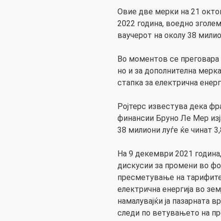
Овие две мерки на 21 окто
2022 година, воедно зголем
ваучерот на околу 38 милио
Во моментов се преговара 
но и за дополнителна мерк
стапка за електрична енерги
Ројтерс известува дека фр
финансии Бруно Ле Мер изј
38 милиони луѓе ќе чинат 3,
На 9 декември 2021 година
дискусии за промени во фо
пресметување на тарифите 
електрична енергија во земја
намалувајќи ја пазарната в
следи по ветувањето на пр