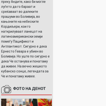
преку Андите, како би могле
луѓето да го бараат и
среќаваат во далеките
прашуми во Боливија, во
кањоните на небеските
Кордиљери, кои го
наткрилуваат ланецот на
латиноамерикански земји
помеѓу Пацификот и
Антлантикот. Сигурно е дека
Ернесто Гевара е убиен во
Боливија. Но уште по сигурно е
дека Че останува и понатаму
да живее. На вечно жешкото
кубанско сонце, легендата за
Че и понатаму живее.
ФОТО НА ДЕНОТ