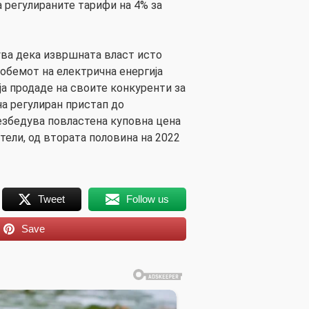
 регулираните тарифи на 4% за
тува дека извршната власт исто
 обемот на електрична енергија
ја продаде на своите конкуренти за
на регулиран пристап до
безбедува повластена куповна цена
тели, од втората половина на 2022
Tweet
Follow us
Save