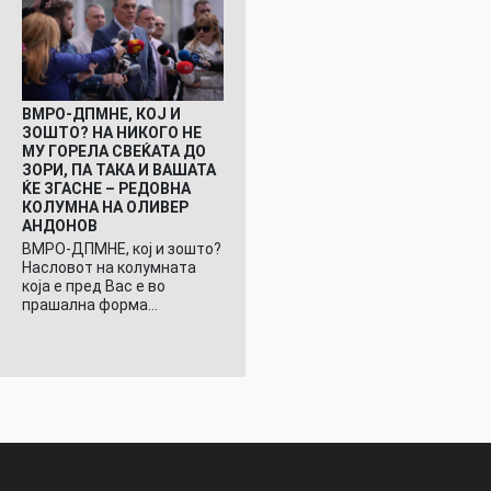
ВМРО-ДПМНЕ, КОЈ И
ЗОШТО? НА НИКОГО НЕ
МУ ГОРЕЛА СВЕЌАТА ДО
ЗОРИ, ПА ТАКА И ВАШАТА
ЌЕ ЗГАСНЕ – РЕДОВНА
КОЛУМНА НА ОЛИВЕР
АНДОНОВ
ВМРО-ДПМНЕ, кој и зошто?
Насловот на колумната
која е пред Вас е во
прашална форма…