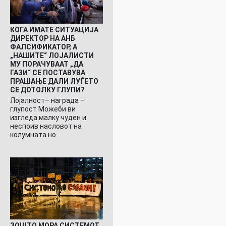
КОГА ИМАТЕ СИТУАЦИЈА
ДИРЕКТОР НА АНБ
ФАЛСИФИКАТОР, А
„НАШИТЕ“ ЛОЈАЛИСТИ
МУ ПОРАЧУВААТ „ДА
ГАЗИ“ СЕ ПОСТАВУВА
ПРАШАЊЕ ДАЛИ ЛУЃЕТО
СЕ ДОТОЛКУ ГЛУПИ?
Лојалност– награда –
глупост Можеби ви
изгледа малку чуден и
неспоив насловот на
колумната но…
ЗОШТО МОРА СИСТЕМОТ