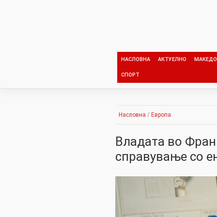
Skip
to
content
НАСЛОВНА
АКТУЕЛНО
МАКЕДО
СПОРТ
Насловна
/
Европа
Владата во Франц
справување со е