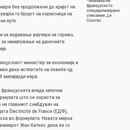
*Анализа на
француското
мври беа продолжени до крајот на
специјализирано
увајќи го бројот на корисници на
списание „Le
Courrier…
ни луѓе.
и за издавање ваучери за гориво,
а за намалување на даночната
ја.
анцускиот министер за економија и
ави дека исплатите на повеќе од
8 милијарди евра.
, француската влада започна
рмулата што се користи за
на главниот снабдувач на
та Électricité de France (ЕДФ),
рска во формулата. Новата мерка
емиерот Жан Катекс дека ќе го