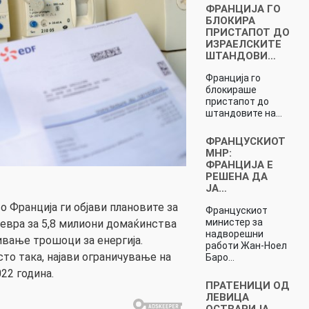
ФРАНЦИЈА ГО
БЛОКИРА
ПРИСТАПОТ ДО
ИЗРАЕЛСКИТЕ
ШТАНДОВИ…
Франција го
блокираше
пристапот до
штандовите на…
ФРАНЦУСКИОТ
МНР:
ФРАНЦИЈА Е
РЕШЕНА ДА
ЈА…
о Франција ги објави плановите за
Францускиот
министер за
 евра за 5,8 милиони домаќинства
надворешни
ивање трошоци за енергија.
работи Жан-Ноел
то така, најави ограничување на
Баро…
022 година.
ПРАТЕНИЦИ ОД
ЛЕВИЦА
ОСТВАРИЈА