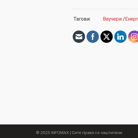
Тагови:
Ваучери
/
Енерг
© 2025
iNFOMAX
| Сите права се заштитени