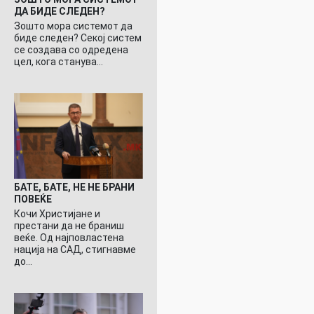
ДА БИДЕ СЛЕДЕН?
Зошто мора системот да
биде следен? Секој систем
се создава со одредена
цел, кога станува…
БАТЕ, БАТЕ, НЕ НЕ БРАНИ
ПОВЕЌЕ
Кочи Христијане и
престани да не браниш
веќе. Од најповластена
нација на САД, стигнавме
до…