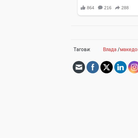
Тагови:
Влада
/
македо