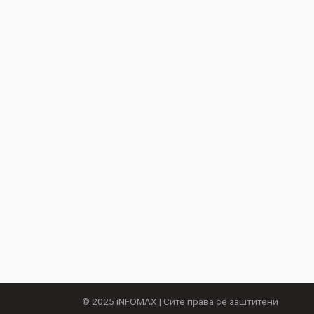
© 2025
iNFOMAX
| Сите права се заштитени