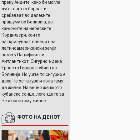
преку Андите, како би могле
луѓето да го бараат и
среќаваат во далеките
прашуми во Боливија, во
кањоните на небеските
Кордиљери, кои го
наткрилуваат ланецот на
латиноамерикански земји
помеѓу Пацификот и
Антлантикот. Сигурно е дека
Ернесто Гевара е убиен во
Боливија. Но уште по сигурно е
дека Че останува и понатаму
да живее. На вечно жешкото
кубанско сонце, легендата за
Че и понатаму живее.
ФОТО НА ДЕНОТ