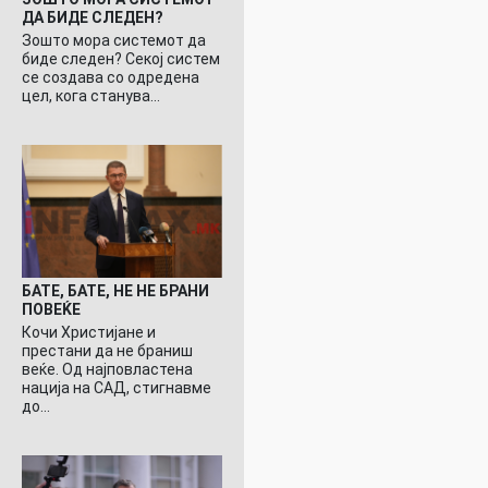
ДА БИДЕ СЛЕДЕН?
Зошто мора системот да
биде следен? Секој систем
се создава со одредена
цел, кога станува…
БАТЕ, БАТЕ, НЕ НЕ БРАНИ
ПОВЕЌЕ
Кочи Христијане и
престани да не браниш
веќе. Од најповластена
нација на САД, стигнавме
до…