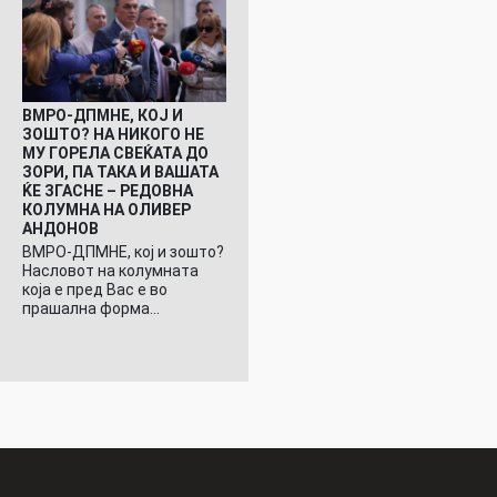
ВМРО-ДПМНЕ, КОЈ И
ЗОШТО? НА НИКОГО НЕ
МУ ГОРЕЛА СВЕЌАТА ДО
ЗОРИ, ПА ТАКА И ВАШАТА
ЌЕ ЗГАСНЕ – РЕДОВНА
КОЛУМНА НА ОЛИВЕР
АНДОНОВ
ВМРО-ДПМНЕ, кој и зошто?
Насловот на колумната
која е пред Вас е во
прашална форма…