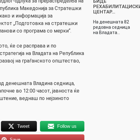
редлог-одлука за прераспределба на
БИДЕ
РЕХАБИЛИТАЦИСК
публика Македонија за Стратешки
ЦЕНТАР…
како и информација за
На денешната 82
ктот „Подготовка на стратешки
редовна седница
ланови со програма со мерки“.
на Владата…
ото, ќе се расправа и по
стратегија на Владата на Република
развој на граѓанското општество,
 од денешната Владина седница,
почне во 12:00 часот, јавноста ќе
штение, веднаш по нејзиното
Tweet
Follow us
Save