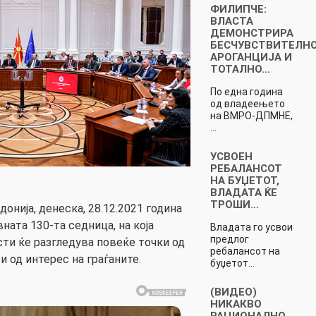
ФИЛИПЧЕ:
ВЛАСТА
ДЕМОНСТРИРА
БЕСЧУВСТВИТЕЛНО
АРОГАНЦИЈА И
ТОТАЛНО…
По една година
од владеењето
на ВМРО-ДПМНЕ,
…
УСВОЕН
РЕБАЛАНСОТ
НА БУЏЕТОТ,
ВЛАДАТА ЌЕ
ТРОШИ…
онија, денеска, 28.12.2021 година
вната 130-та седница, на која
Владата го усвои
предлог
ти ќе разгледува повеќе точки од
ребалансот на
и од интерес на граѓаните.
буџетот…
(ВИДЕО)
НИКАКВО
РАЦИОНАЛНО