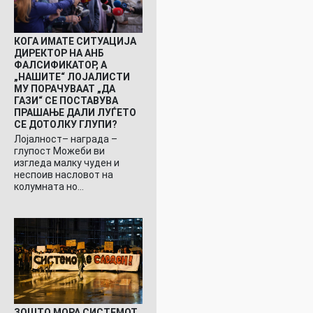
КОГА ИМАТЕ СИТУАЦИЈА
ДИРЕКТОР НА АНБ
ФАЛСИФИКАТОР, А
„НАШИТЕ“ ЛОЈАЛИСТИ
МУ ПОРАЧУВААТ „ДА
ГАЗИ“ СЕ ПОСТАВУВА
ПРАШАЊЕ ДАЛИ ЛУЃЕТО
СЕ ДОТОЛКУ ГЛУПИ?
Лојалност– награда –
глупост Можеби ви
изгледа малку чуден и
неспоив насловот на
колумната но…
ЗОШТО МОРА СИСТЕМОТ