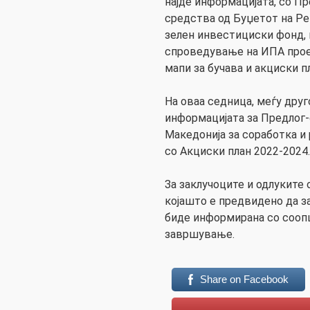
најде информацијата, со П
средства од Буџетот на Ре
зелен инвестициски фонд, 
спроведување на ИПА прое
мапи за бучава и акциски п
На оваа седница, меѓу друг
информацијата за Предлог-
Македонија за соработка и 
со Акциски план 2022-2024.
За заклучоците и одлуките
којашто е предвидено да за
биде информирана со сооп
завршување.
Share on Facebook