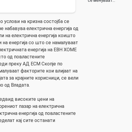
се менуваат…
о услови на кризна состојба се
 набавува електрична енергија од
и на електрична енергија коишто
 на енергија со што се намалуваат
лектричната енергија на ЕВН ХОМЕ
сто од повластените
еди преку АД ЕСМ Скопје по
малуваат факторите кои влијаат на
јата за крајните корисници, се вели
о од Владата.
редвид високите цени на
орениот пазар на електрична
ектрична енергија од повластените
еделат кај сите останати