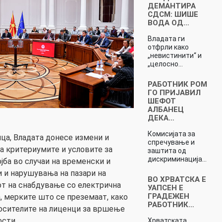
ДЕМАНТИРА
СДСМ: ШИШЕ
ВОДА ОД…
Владата ги
отфрли како
„невистинити“ и
„целосно…
РАБОТНИК РОМ
ГО ПРИЈАВИЛ
ШЕФОТ
АЛБАНЕЦ
ДЕКА…
Комисијата за
ца, Владата донесе измени и
спречување и
а критериумите и условите за
заштита од
дискриминација…
јба во случаи на временски и
и и нарушувања на пазари на
ВО ХРВАТСКА Е
нот на снабдување со електрична
УАПСЕН Е
ГРАДЕЖЕН
а, мерките што се преземаат, како
РАБОТНИК…
носителите на лиценци за вршење
ости.
Хрватската