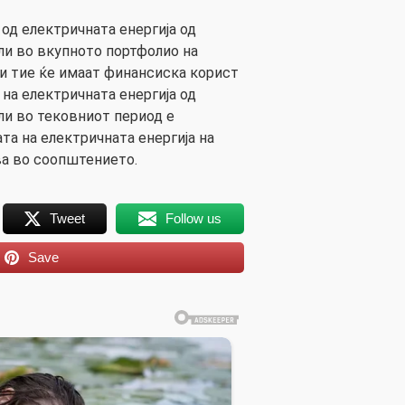
 од електричната енергија од
ли во вкупното портфолио на
 и тие ќе имаат финансиска корист
на електричната енергија од
и во тековниот период е
та на електричната енергија на
ва во соопштението.
Tweet
Follow us
Save