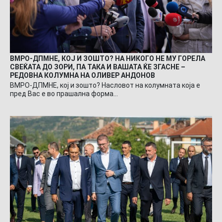
ВМРО-ДПМНЕ, КОЈ И ЗОШТО? НА НИКОГО НЕ МУ ГОРЕЛА
СВЕЌАТА ДО ЗОРИ, ПА ТАКА И ВАШАТА ЌЕ ЗГАСНЕ –
РЕДОВНА КОЛУМНА НА ОЛИВЕР АНДОНОВ
ВМРО-ДПМНЕ, кој и зошто? Насловот на колумната која е
пред Вас е во прашална форма…