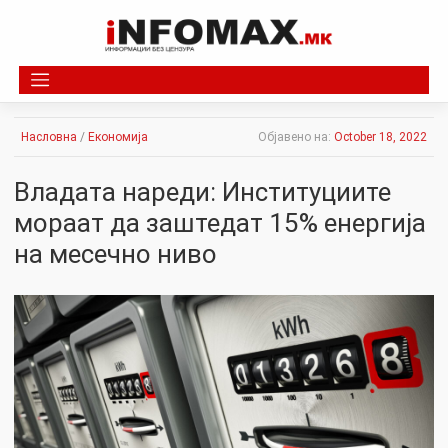
Skip
to
content
Насловна
/
Економија
Објавено на:
October 18, 2022
Владата нареди: Институциите
мораат да заштедат 15% енергија
на месечно ниво