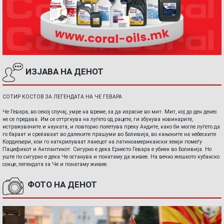
ИЗЈАВА НА ДЕНОТ
СОТИР КОСТОВ ЗА ЛЕГЕНДАТА НА ЧЕ ГЕВАРА
Че Гевара, во секој случај, умре на време, за да израсне во мит. Мит, кој до ден денес
не се предава. Им се оттргнува на луѓето од рацете, ги збунува новинарите,
истражувачите и науката, и повторно полетува преку Андите, како би могле луѓето да
го бараат и среќаваат во далеките прашуми во Боливија, во кањоните на небеските
Кордиљери, кои го наткрилуваат ланецот на латиноамерикански земји помеѓу
Пацификот и Антлантикот. Сигурно е дека Ернесто Гевара е убиен во Боливија. Но
уште по сигурно е дека Че останува и понатаму да живее. На вечно жешкото кубанско
сонце, легендата за Че и понатаму живее.
ФОТО НА ДЕНОТ