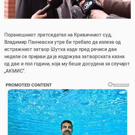
Поранешниот претседател на Кривичниот суд,
Владимир Панчевски утре би требало да излезе од
истражниот затвор Шутка каде пред речиси две
недели се пријави да ја издржува затворската казна
од две и пол години, која му беше досудена за случајот
„АКМИС“.