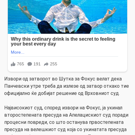
Извори од затворот во Шутка за Фокус велат дека
Панчевски утре треба да излезе од затвор откако тие
официјално ќе добијат решение од Врховниот суд.
Највисокиот суд, според извори на Фокус, ја укинал
второстепената пресуда на Апелацискиот суд поради
процесни повреди, со што останува првостепената
пресуда на велешкиот суд која со укинатата пресуда