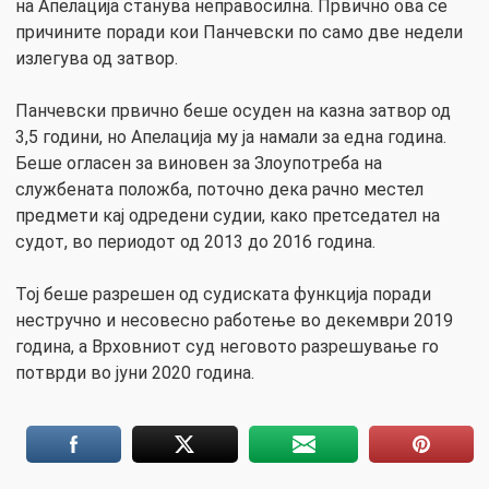
на Апелација станува неправосилна. Првично ова се
причините поради кои Панчевски по само две недели
излегува од затвор.
Панчевски првично беше осуден на казна затвор од
3,5 години, но Апелација му ја намали за една година.
Беше огласен за виновен за Злоупотреба на
службената положба, поточно дека рачно местел
предмети кај одредени судии, како претседател на
судот, во периодот од 2013 до 2016 година.
Тој беше разрешен од судиската функција поради
нестручно и несовесно работење во декември 2019
година, а Врховниот суд неговото разрешување го
потврди во јуни 2020 година.