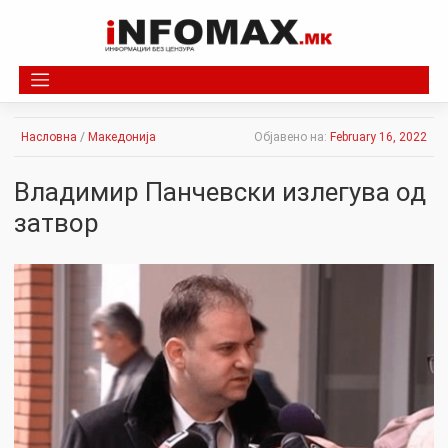
Skip
to
content
Насловна
/
Македонија
Објавено на:
February 16, 2022
Владимир Панчевски излегува од
затвор