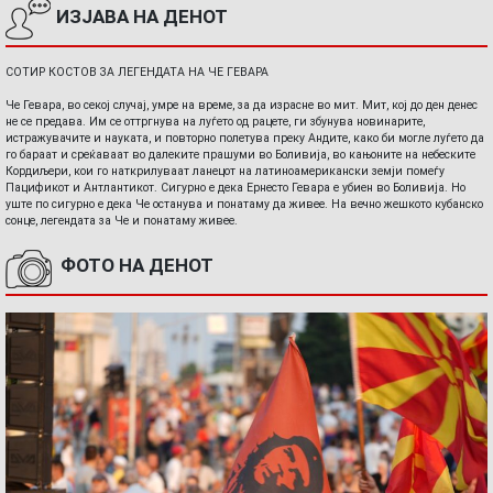
ИЗЈАВА НА ДЕНОТ
СОТИР КОСТОВ ЗА ЛЕГЕНДАТА НА ЧЕ ГЕВАРА
Че Гевара, во секој случај, умре на време, за да израсне во мит. Мит, кој до ден денес
не се предава. Им се оттргнува на луѓето од рацете, ги збунува новинарите,
истражувачите и науката, и повторно полетува преку Андите, како би могле луѓето да
го бараат и среќаваат во далеките прашуми во Боливија, во кањоните на небеските
Кордиљери, кои го наткрилуваат ланецот на латиноамерикански земји помеѓу
Пацификот и Антлантикот. Сигурно е дека Ернесто Гевара е убиен во Боливија. Но
уште по сигурно е дека Че останува и понатаму да живее. На вечно жешкото кубанско
сонце, легендата за Че и понатаму живее.
ФОТО НА ДЕНОТ