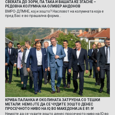
СВЕЌАТА ДО ЗОРИ, ПА ТАКА И ВАШАТА ЌЕ ЗГАСНЕ –
РЕДОВНА КОЛУМНА НА ОЛИВЕР АНДОНОВ
ВМРО-ДПМНЕ, кој и зошто? Насловот на колумната која е
пред Вас е во прашална форма…
КРИВА ПАЛАНКА И ОКОЛИНАТА ЗАТРУЕНА СО ТЕШКИ
МЕТАЛИ: НЕМОЈТЕ ДА СЕ ЧУДИТЕ ЗОШТО ДЕНЕС
ПРОСЕЧНОТО НИВО НА IQ ВО МАКЕДОНИЈА Е 81.9!
Немојте да се чудите зошто денес просечното ниво на IQ во