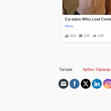
Тагови:
Арбен Таравар