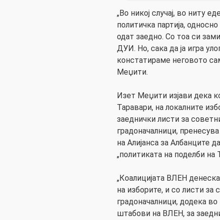
„Во никој случај, во ниту 
политичка партија, односно
одат заедно. Со тоа си зам
ДУИ. Но, сака да ја игра ул
констатираме неговото са
Меџити.
Изет Меџити изјави дека ко
Таравари, на локалните изб
заеднички листи за советн
градоначалници, пренесува
на Алијанса за Албанците да
„политиката на поделби на 
„Коалицијата ВЛЕН денеска
на изборите, и со листи за
градоначалници, додека во
штабови на ВЛЕН, за заедн