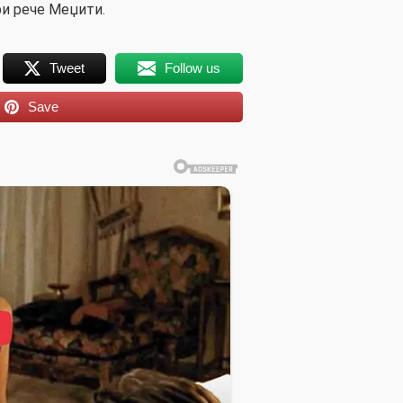
ри рече Меџити.
Tweet
Follow us
Save