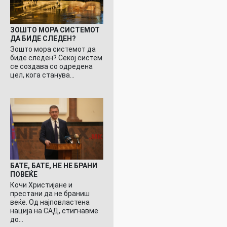
ЗОШТО МОРА СИСТЕМОТ
ДА БИДЕ СЛЕДЕН?
Зошто мора системот да
биде следен? Секој систем
се создава со одредена
цел, кога станува…
БАТЕ, БАТЕ, НЕ НЕ БРАНИ
ПОВЕЌЕ
Кочи Христијане и
престани да не браниш
веќе. Од најповластена
нација на САД, стигнавме
до…