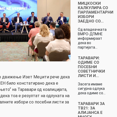
МИЦКОСКИ
КАЛКУЛИРА СО
ПАРЛАМЕНТАРНИ
ИЗБОРИ
ЗАЕДНО СО…
Од владеачката
ВМРО-ДПМНЕ
информираат
дека во
партијата…
ТАРАВАРИ:
ОДИМЕ СО
ПОСЕБНИ
СОВЕТНИЧКИ
ЛИСТИ И…
о движење Изет Меџити рече дека
ЕН било констатирано дека е
Засега имаме
сигурна одлука
ето“ на Таравари од коалицијата,
дека одиме со…
ека тоа е резултат на одлуката на
алните избори со посебни листи за
ТАРАВАРИ ЗА
ТВ21: ЗА
АЛИЈАНСА Е
МНОГУ…