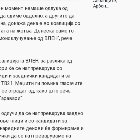
Албанците,
Арбен…
еден момент немаше одлука од
 да одиме одделно, а другите да
ина, докажа дека е во коалиција со
огата на жртва. Денеска само го
моисклучување од ВЛЕН“, рече
алицијата ВЛЕН, за разлика од
ори ќе се натпреварува со
ици и заеднички кандидати за
 ТВ21. Меџити ги повика гласачите
 се оградат од, како што рече,
Таравари“.
 одлучи да се натпреварува заедно
 советници и со кандидати за
 наредните денови ќе формираме и
ички да се натпреваруваме на