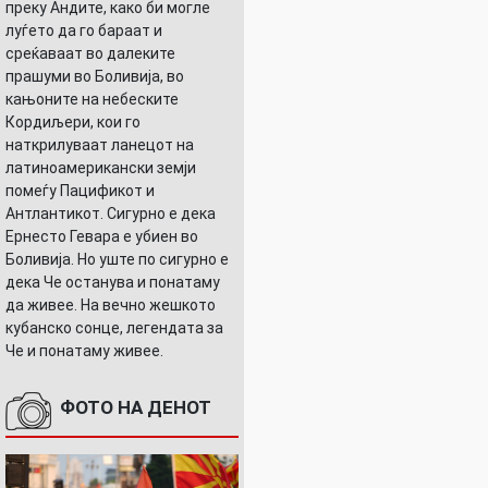
преку Андите, како би могле
луѓето да го бараат и
среќаваат во далеките
прашуми во Боливија, во
кањоните на небеските
Кордиљери, кои го
наткрилуваат ланецот на
латиноамерикански земји
помеѓу Пацификот и
Антлантикот. Сигурно е дека
Ернесто Гевара е убиен во
Боливија. Но уште по сигурно е
дека Че останува и понатаму
да живее. На вечно жешкото
кубанско сонце, легендата за
Че и понатаму живее.
ФОТО НА ДЕНОТ