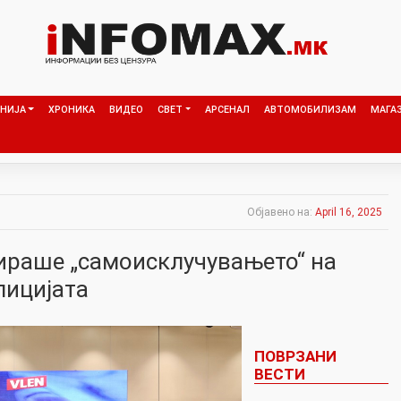
НИЈА
ХРОНИКА
ВИДЕО
СВЕТ
АРСЕНАЛ
АВТОМОБИЛИЗАМ
МАГА
Објавено на:
April 16, 2025
ираше „самоисклучувањето“ на
лицијата
ПОВРЗАНИ
ВЕСТИ