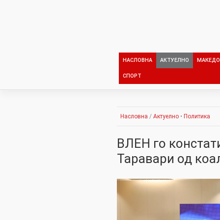
Skip
to
content
НАСЛОВНА
АКТУЕЛНО
МАКЕДО
СПОРТ
Насловна
/
Актуелно
•
Политика
ВЛЕН го констат
Таравари од коа