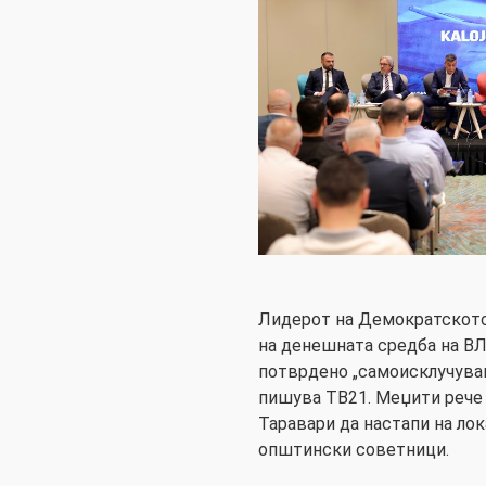
Лидерот на Демократскот
на денешната средба на ВЛ
потврдено „самоисклучувањ
пишува ТВ21. Меџити рече д
Таравари да настапи на лок
општински советници.