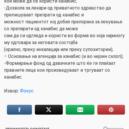
кои може да се користи канабис;
-Дозвола за лекари од приватното здравство да
препишуваат препрати од канабис и
можност пациентот кој добил препорака за лекување
со препарати од канабис да може
сам да си одгледа и користи во форма во која најмногу
му одговара за неговата состојба
(орално, преку инхалација или преку супозитории);
– Основање на агенција за канабис (и во нејзин склоп);
-Формирање фонд од давачките што ќе ги плаќаат
правните лица кои произведуваат и тргуваат со
канабис.
Извор:
Фокус