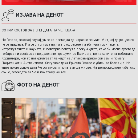
ИЗЈАВА НА ДЕНОТ
СОТИР КОСТОВ ЗА ЛЕГЕНДАТА НА ЧЕ ГЕВАРА
Че Гевара, во секој случај, умре на време, за да израсне во мит. Мит, кој до ден денес
не се предава. Им се оттргнува на луѓето од рацете, ги збунува новинарите,
истражувачите и науката, и повторно полетува преку Андите, како би могле луѓето да
го бараат и среќаваат во далеките прашуми во Боливија, во кањоните на небеските
Кордиљери, кои го наткрилуваат ланецот на латиноамерикански земји помеѓу
Пацификот и Антлантикот. Сигурно е дека Ернесто Гевара е убиен во Боливија. Но
уште по сигурно е дека Че останува и понатаму да живее. На вечно жешкото кубанско
сонце, легендата за Че и понатаму живее.
ФОТО НА ДЕНОТ