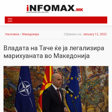
Skip
to
content
Насловна
/
Македонија
Објавено на:
January 12, 2022
Влaдата на Таче ќе ја легализиpa
мapиxyаната во Македонија