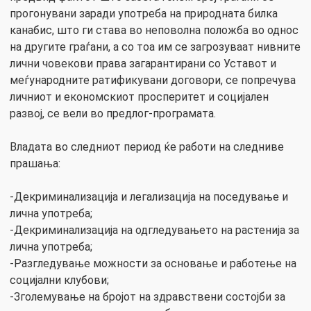
прогонувани заради употреба на природната билка
канабис, што ги става во неповолна положба во однос
на другите граѓани, а со тоа им се загрозуваат нивните
лични човекови права загарантирани со Уставот и
меѓународните ратификувани договори, се попречува
личниот и економскиот просперитет и социјален
развој, се вели во предлог-програмата.
Владата во следниот период ќе работи на следниве
прашања:
-Декриминализација и легализација на поседување и
лична употреба;
-Декриминализација на одгледувањето на растенија за
лична употреба;
-Разгледување можности за основање и работење на
социјални клубови;
-Зголемување на бројот на здравствени состојби за