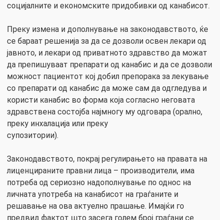
социјалните и економските придобивки од канабисот.
Преку измена и дополнување на законодавството, ќе
се бараат решенија за да се дозволи освен лекари од
јавното, и лекари од приватното здравство да можат
да препишуваат препарати од канабис и да се дозволи
можност пациентот кој добил препорака за лекување
со препарати од канабис да може сам да одгледува и
користи канабис во форма која согласно неговата
здравствена состојба најмногу му одговара (орално,
преку инхалација или преку
супозитории).
Законодавството, покрај регулирањето на правата на
лиценцираните правни лица – производители, има
потреба од сериозно надополнување по однос на
личната употреба на канабисот на граѓаните и
решавање на ова актуелно прашање. Имајќи го
предвид фактот што засега голем број граѓани се