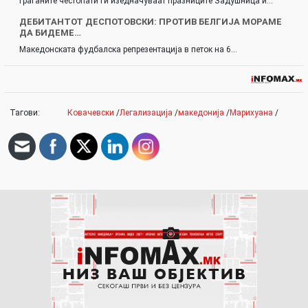
Граѓаните честопати ги изедначуваат празниците Задушница и…
ДЕБИТАНТОТ ДЕСПОТОВСКИ: ПРОТИВ БЕЛГИЈА МОРАМЕ
ДА БИДЕМЕ…
Македонската фудбалска репрезентација в петок на 6…
Тагови:
Ковачевски
/
Легализација
/
македонија
/
Марихуана
/