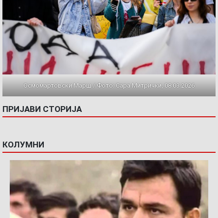
Осмомартовски Марш / Фото: Сара Митрички, 08.03.2026
ПРИЈАВИ СТОРИЈА
КОЛУМНИ