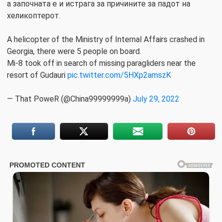
а започната е и истрага за причините за падот на
хеликоптерот.
A helicopter of the Ministry of Internal Affairs crashed in
Georgia, there were 5 people on board.
Mi-8 took off in search of missing paragliders near the
resort of Gudauri
pic.twitter.com/5HXp2amszK
— That PoweR (@China99999999a)
July 29, 2022