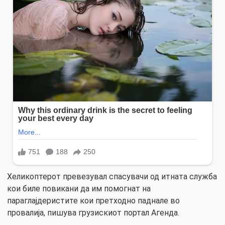
Хеликоптерот превезувал спасувачи од итната служба
кои биле повикани да им помогнат на
параглајдеристите кои претходно паднале во
провалија, пишува грузискиот портал Агенда.