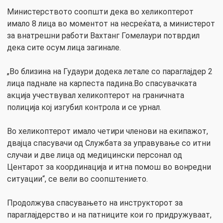
Министерството соопшти дека во хеликоптерот
имало 8 лица во моментот на несреќата, а министерот
за внатрешни работи Вахтанг Гомелаури потврдил
дека сите осум лица загинале.
„Во близина на Гудаури додека летале со параглајдер 2
лица паднале на карпеста падина.Во спасувачката
акција учествувал хеликоптерот на граничната
полиција кој изгубил контрола и се урнал.
Во хеликоптерот имало четири членови на екипажот,
двајца спасувачи од Службата за управување со итни
случаи и две лица од медицински персонал од
Центарот за координација и итна помош во вонредни
ситуации“, се вели во соопштението.
Продолжува спасувањето на инструкторот за
параглајдерство и на патниците кои го придружуваат,