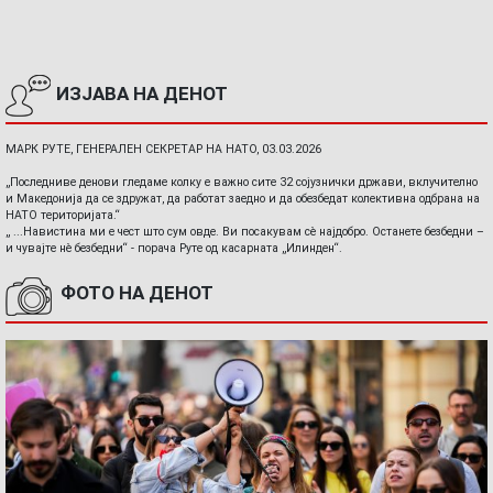
ИЗЈАВА НА ДЕНОТ
МАРК РУТЕ, ГЕНЕРАЛЕН СЕКРЕТАР НА НАТО, 03.03.2026
„Последниве денови гледаме колку е важно сите 32 сојузнички држави, вклучително
и Македонија да се здружат, да работат заедно и да обезбедат колективна одбрана на
НАТО територијата.“
„ ...Навистина ми е чест што сум овде. Ви посакувам сè најдобро. Останете безбедни –
и чувајте нè безбедни“ - порача Руте од касарната „Илинден“.
ФОТО НА ДЕНОТ