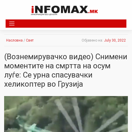
Skip
to
content
Насловна
/
Свет
Објавено на:
July 30, 2022
(Вознемирувачко видео) Снимени
моментите на смртта на осум
луѓе: Се урна спасувачки
хеликоптер во Грузија