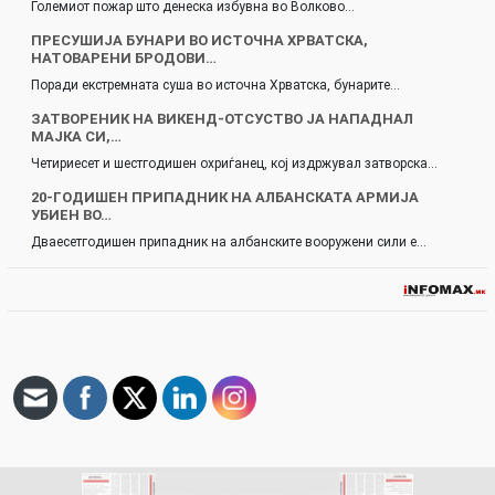
Големиот пожар што денеска избувна во Волково…
ПРЕСУШИЈА БУНАРИ ВО ИСТОЧНА ХРВАТСКА,
НАТОВАРЕНИ БРОДОВИ…
Поради екстремната суша во источна Хрватска, бунарите…
ЗАТВОРЕНИК НА ВИКЕНД-ОТСУСТВО ЈА НАПАДНАЛ
МАЈКА СИ,…
Четириесет и шестгодишен охриѓанец, кој издржувал затворска…
20-ГОДИШЕН ПРИПАДНИК НА АЛБАНСКАТА АРМИЈА
УБИЕН ВО…
Дваесетгодишен припадник на албанските вооружени сили е…