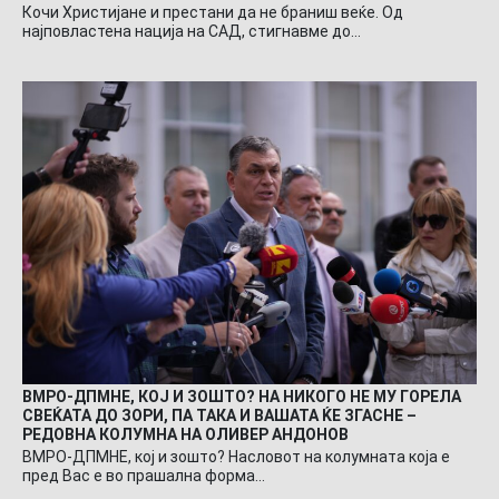
Кочи Христијане и престани да не браниш веќе. Од
најповластена нација на САД, стигнавме до…
ВМРО-ДПМНЕ, КОЈ И ЗОШТО? НА НИКОГО НЕ МУ ГОРЕЛА
СВЕЌАТА ДО ЗОРИ, ПА ТАКА И ВАШАТА ЌЕ ЗГАСНЕ –
РЕДОВНА КОЛУМНА НА ОЛИВЕР АНДОНОВ
ВМРО-ДПМНЕ, кој и зошто? Насловот на колумната која е
пред Вас е во прашална форма…