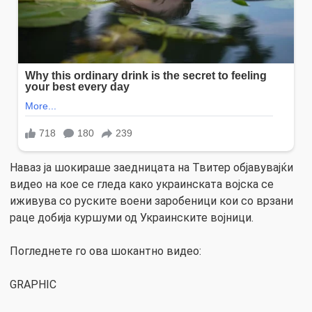
Наваз ја шокираше заедницата на Твитер објавувајќи
видео на кое се гледа како украинската војска се
иживува со руските воени заробеници кои со врзани
раце добија куршуми од Украинските војници.
Погледнете го ова шокантно видео:
GRAPHIC