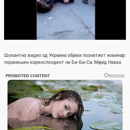
Шокантно видео од Украина објави познатиот новинар
поранешен коренспондент на Би-Би-Си, Мајид Наваз.