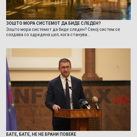
ЗОШТО МОРА СИСТЕМОТ ДА БИДЕ СЛЕДЕН?
Зошто мора системот да биде следен? Секој систем се
создава со одредена цел, кога станува…
БАТЕ, БАТЕ, НЕ НЕ БРАНИ ПОВЕЌЕ