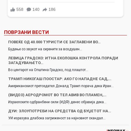
ПОВРЗАНИ ВЕСТИ
ПОВЕЌЕ ОД 40.000 ТУРИСТИ СЕ ЗАГЛАВЕНИ ВО…
Будење со звукот на сирените за воздушен…
ЛЕВИЦА ГРАДСКО: ИТНА ЕКОЛОШКА КОНТРОЛА ПОРАДИ
ЗАГАДУВАЊЕТО…
Во центарот на Општина Градско, под плаштот…
ТРАМП НИКОГАШ ПООСТАР: АКО ГО НАПАДНЕ САД,…
Американскиот претседател Доналд Трамп порача дека Иран…
(ВИДЕО) АЕРОДРОМОТ ВО ТЕЛ АВИВ ВО ПЛАМЕН,…
Израелските одбранбени сили (ИДФ) денес објавија дека…
ДУИ: ЗЛОУПОТРЕБИ НА СРЕДСТВА ОД БУЏЕТОТ НА…
УИ изразува длабока загриженост за најновиот скандал…