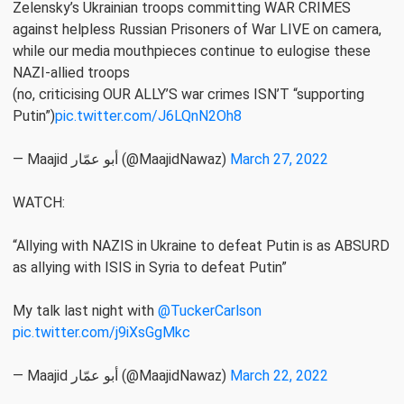
Zelensky’s Ukrainian troops committing WAR CRIMES
against helpless Russian Prisoners of War LIVE on camera,
while our media mouthpieces continue to eulogise these
NAZI-allied troops
(no, criticising OUR ALLY’S war crimes ISN’T “supporting
Putin”)
pic.twitter.com/J6LQnN2Oh8
— Maajid أبو عمّار (@MaajidNawaz)
March 27, 2022
WATCH:
“Allying with NAZIS in Ukraine to defeat Putin is as ABSURD
as allying with ISIS in Syria to defeat Putin”
My talk last night with
@TuckerCarlson
pic.twitter.com/j9iXsGgMkc
— Maajid أبو عمّار (@MaajidNawaz)
March 22, 2022