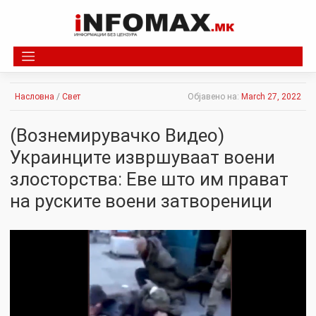
Skip
to
content
Насловна
/
Свет
Објавено на:
March 27, 2022
(Вознемирувачко Видео)
Украинците извршуваат воени
злосторства: Еве што им прават
на руските воени затвореници