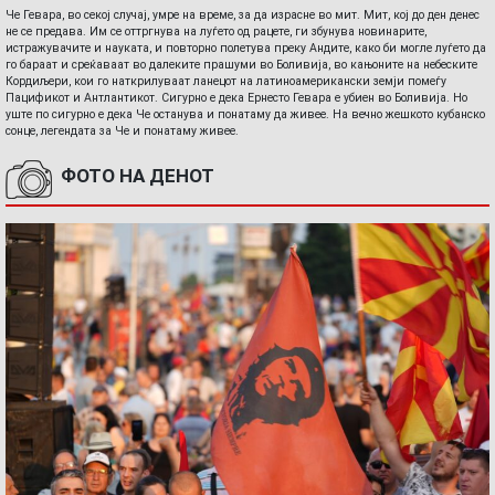
Че Гевара, во секој случај, умре на време, за да израсне во мит. Мит, кој до ден денес
не се предава. Им се оттргнува на луѓето од рацете, ги збунува новинарите,
истражувачите и науката, и повторно полетува преку Андите, како би могле луѓето да
го бараат и среќаваат во далеките прашуми во Боливија, во кањоните на небеските
Кордиљери, кои го наткрилуваат ланецот на латиноамерикански земји помеѓу
Пацификот и Антлантикот. Сигурно е дека Ернесто Гевара е убиен во Боливија. Но
уште по сигурно е дека Че останува и понатаму да живее. На вечно жешкото кубанско
сонце, легендата за Че и понатаму живее.
ФОТО НА ДЕНОТ