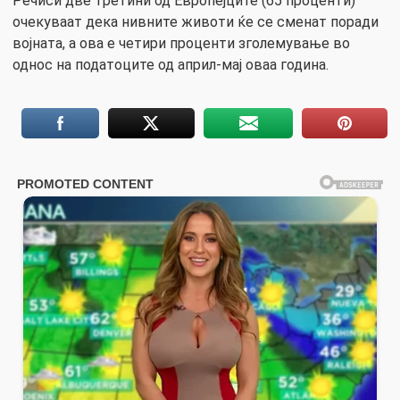
Речиси две третини од Европејците (65 проценти)
очекуваат дека нивните животи ќе се сменат поради
војната, а ова е четири проценти зголемување во
однос на податоците од април-мај оваа година.