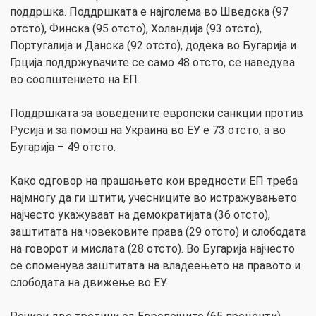
поддршка. Поддршката е најголема во Шведска (97
отсто), Финска (95 отсто), Холандија (93 отсто),
Португалија и Данска (92 отсто), додека во Бугарија и
Грција поддржувачите се само 48 отсто, се наведува
во соопштението на ЕП.
Поддршката за воведените европски санкции против
Русија и за помош на Украина во ЕУ е 73 отсто, а во
Бугарија – 49 отсто.
Како одговор на прашањето кои вредности ЕП треба
најмногу да ги штити, учесниците во истражувањето
најчесто укажуваат на демократијата (36 отсто),
заштитата на човековите права (29 отсто) и слободата
на говорот и мислата (28 отсто). Во Бугарија најчесто
се споменува заштитата на владеењето на правото и
слободата на движење во ЕУ.