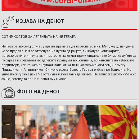
ИЗЈАВА НА ДЕНОТ
СОТИР КОСТОВ ЗА ЛЕГЕНДАТА НА ЧЕ ГЕВАРА
Че Гевара, во секој случај, умре на време, за да израсне во мит. Мит, кој до ден денес
не се предава. Им се оттргнува на луѓето од рацете, ги збунува новинарите,
истражувачите и науката, и повторно полетува преку Андите, како би могле луѓето да
го бараат и среќаваат во далеките прашуми во Боливија, во кањоните на небеските
Кордиљери, кои го наткрилуваат ланецот на латиноамерикански земји помеѓу
Пацификот и Антлантикот. Сигурно е дека Ернесто Гевара е убиен во Боливија. Но
уште по сигурно е дека Че останува и понатаму да живее. На вечно жешкото кубанско
сонце, легендата за Че и понатаму живее.
ФОТО НА ДЕНОТ