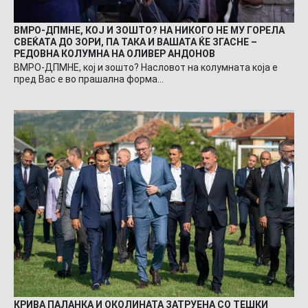
ВМРО-ДПМНЕ, КОЈ И ЗОШТО? НА НИКОГО НЕ МУ ГОРЕЛА
СВЕЌАТА ДО ЗОРИ, ПА ТАКА И ВАШАТА ЌЕ ЗГАСНЕ –
РЕДОВНА КОЛУМНА НА ОЛИВЕР АНДОНОВ
ВМРО-ДПМНЕ, кој и зошто? Насловот на колумната која е
пред Вас е во прашална форма…
КРИВА ПАЛАНКА И ОКОЛИНАТА ЗАТРУЕНА СО ТЕШКИ