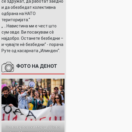
се здружат, да работат заедно
и да обезбедат колективна
одбрана на НАТО
територијата.“
ТА
„ ...Навистина ми е чест што
сум овде. Ви посакувам сè
најдобро. Останете безбедни –
и чувајте нè безбедни“ - порача
Руте од касарната „Илинден“.
ФОТО НА ДЕНОТ
Осмомартовски Марш / Фото: