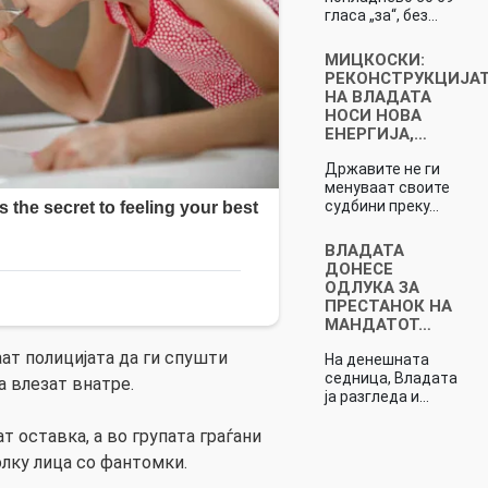
гласа „за“, без…
МИЦКОСКИ:
РЕКОНСТРУКЦИЈА
НА ВЛАДАТА
НОСИ НОВА
ЕНЕРГИЈА,…
Државите не ги
менуваат своите
судбини преку…
ВЛАДАТА
ДОНЕСЕ
ОДЛУКА ЗА
ПРЕСТАНОК НА
МАНДАТОТ…
ат полицијата да ги спушти
На денешната
седница, Владата
а влезат внатре.
ја разгледа и…
 оставка, а во групата граѓани
лку лица со фантомки.