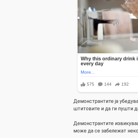
Демонстрантите ја убедува
штитовите и да ги пушти д
Демонстрантите извикуваат
може да се забележат неко