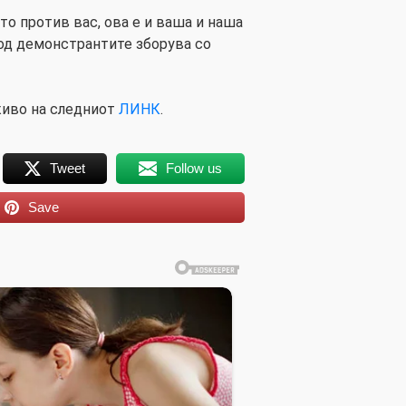
то против вас, ова е и ваша и наша
 од демонстрантите зборува со
 живо на следниот
ЛИНК
.
Tweet
Follow us
Save