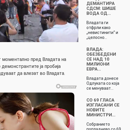
ДЕМАНТИРА
СДСМ: ШИШЕ
ВОДА ОД…
Владата ги
отфрли како
„невистинити“ и
„целосно…
ВЛАДА:
ОБЕЗБЕДЕНИ
СЕ НАД 10
т моментално пред Владата на
МИЛИОНИ
 демонстрантите ја пробија
ЕВРА…
дуваат да влезат во Владата.
Владата донесе
Одлуката со која
се менуваат…
СО 69 ГЛАСА
ИЗГЛАСАНИ СЕ
НОВИТЕ
МИНИСТРИ…
Собранието
попладнево со 69