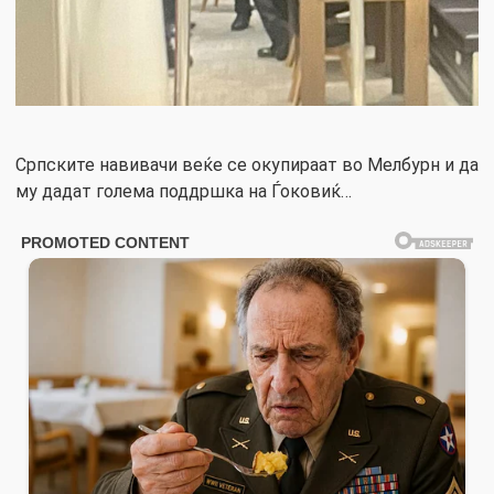
Српските навивачи веќе се окупираат во Мелбурн и да
му дадат голема поддршка на Ѓоковиќ…