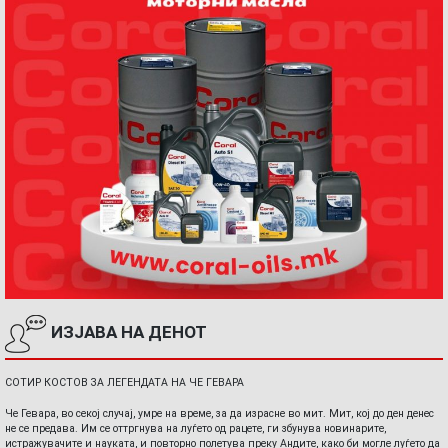
ИЗЈАВА НА ДЕНОТ
СОТИР КОСТОВ ЗА ЛЕГЕНДАТА НА ЧЕ ГЕВАРА
Че Гевара, во секој случај, умре на време, за да израсне во мит. Мит, кој до ден денес
не се предава. Им се оттргнува на луѓето од рацете, ги збунува новинарите,
истражувачите и науката, и повторно полетува преку Андите, како би могле луѓето да