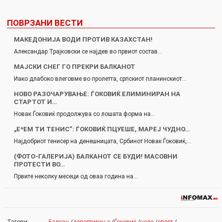
ПОВРЗАНИ ВЕСТИ
МАКЕДОНИЈА ВОДИ ПРОТИВ КАЗАХСТАН!
Александар Трајковски се најдев во првиот состав…
МАЈСКИ СНЕГ ГО ПРЕКРИ БАЛКАНОТ
Иако длабоко влеговме во пролетта, српскиот планинскиот…
НОВО РАЗОЧАРУВАЊЕ: ЃОКОВИЌ ЕЛИМИНИРАН НА
СТАРТОТ И…
Новак Ѓоковиќ продолжува со лошата форма на…
„Е*ЕМ ТИ ТЕНИС“: ЃОКОВИЌ ПЦУЕШЕ, МАРЕЈ ЧУДНО…
Најдобриот тенисер на денешницата, Србинот Новак Ѓоковиќ,…
(ФОТО-ГАЛЕРИЈА) БАЛКАНОТ СЕ БУДИ! МАСОВНИ
ПРОТЕСТИ ВО…
Првите неколку месеци од оваа година на…
Тагови:
Балкан
/
депортирање
/
Ѓоковиќ
/
ноле
/
спорт
/