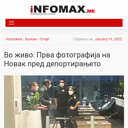
Skip
to
content
Насловна
/
Балкан
•
Спорт
Објавено на:
January 16, 2022
Во живо: Прва фотографија на
Новак пред депортирањето