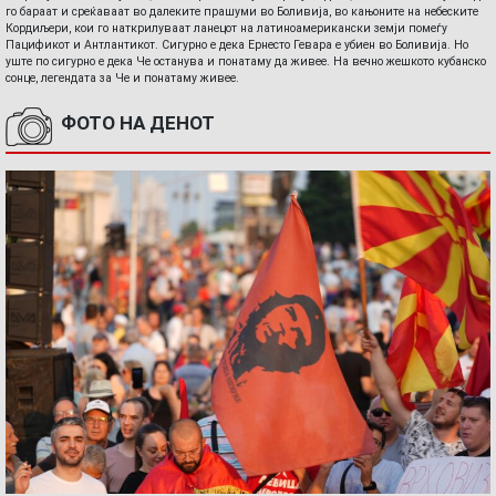
го бараат и среќаваат во далеките прашуми во Боливија, во кањоните на небеските
Кордиљери, кои го наткрилуваат ланецот на латиноамерикански земји помеѓу
Пацификот и Антлантикот. Сигурно е дека Ернесто Гевара е убиен во Боливија. Но
уште по сигурно е дека Че останува и понатаму да живее. На вечно жешкото кубанско
сонце, легендата за Че и понатаму живее.
ФОТО НА ДЕНОТ