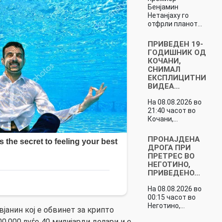
Бенјамин
Нетанјаху го
отфрли планот…
ПРИВЕДЕН 19-
ГОДИШНИК ОД
КОЧАНИ,
СНИМАЛ
ЕКСПЛИЦИТНИ
ВИДЕА…
На 08.08.2026 во
21:40 часот во
Кочани,…
ПРОНАЈДЕНА
ДРОГА ПРИ
ПРЕТРЕС ВО
НЕГОТИНО,
ПРИВЕДЕНО…
На 08.08.2026 во
00:15 часот во
Неготино,…
јанин кој е обвинет за крипто
00.000 луѓе 40 милијарди долари и е