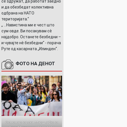
се здружат, да работат заедно
и да обезбедат колективна
одбрана на НАТО
територијата.“
„ ...Навистина ми е чест што
сум овде. Ви посакувам сè
најдобро. Останете безбедни –
и чувајте нè безбедни“ - порача
Руте од касарната „Илинден“.
ФОТО НА ДЕНОТ
Осмомартовски Марш / Фото: