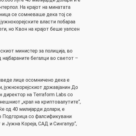
терпол. На крајот на минатата
ница се сомневаше дека тој се
 јужнокорејските власти побараа
ги, но Квон на крајот беше уапсен
киот министер за полиција, во
 најбараните бегалци во светот –
иведе лице осомничено дека е
и, јужнокорејскиот државјанин До
 директор на Terraform Labs со
нешниот „крал на криптовалутите“,
ќе од 40 милијарди долари, е
о Подгорица со фалсификувани
 и Јужна Кореја, САД и Сингапур“,