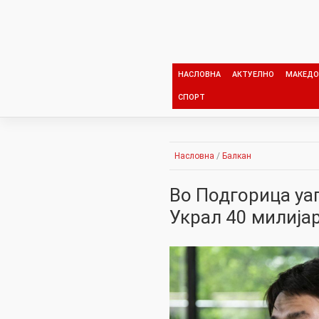
Skip
to
content
НАСЛОВНА
АКТУЕЛНО
МАКЕДО
СПОРТ
Насловна
/
Балкан
Во Подгорица уа
Украл 40 милија