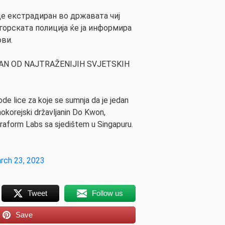
иде екстрадиран во државата чиј
огорската полиција ќе ја информира
ови.
AN OD NAJTRAŽENIJIH SVJETSKIH
obode lice za koje se sumnja da je jedan
nokorejski državljanin Do Kwon,
erraform Labs sa sjedištem u Singapuru.
rch 23, 2023
Tweet
Follow us
Save