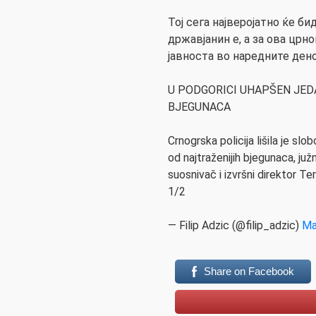
Тој сега најверојатно ќе б
државјанин е, а за ова црн
јавноста во наредните ден
U PODGORICI UHAPŠEN JED
BJEGUNACA
Crnogrska policija lišila je sl
od najtraženijih bjegunaca, juž
suosnivač i izvršni direktor T
1/2
— Filip Adzic (@filip_adzic)
Ma
Share on Facebook