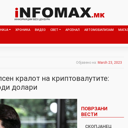
НИЈА
ХРОНИКА
ВИДЕО
СВЕТ
АРСЕНАЛ
АВТОМОБИЛИЗАМ
МАГА
Објавено на:
March 23, 2023
псен кралот на криптовалутите:
рди долари
ПОВРЗАНИ
ВЕСТИ
СКОПЈАНЕЦ