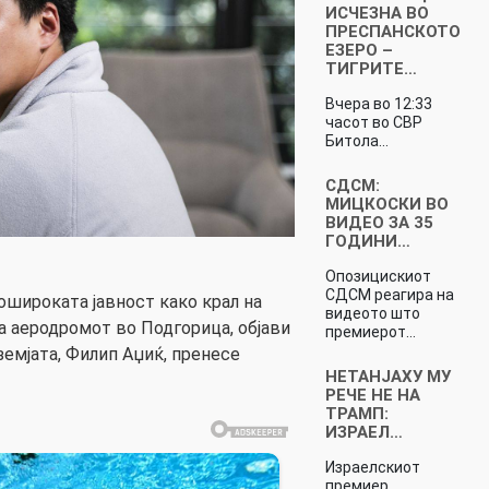
ИСЧЕЗНА ВО
ПРЕСПАНСКОТО
ЕЗЕРО –
ТИГРИТЕ…
Вчера во 12:33
часот во СВР
Битола…
СДСМ:
МИЦКОСКИ ВО
ВИДЕО ЗА 35
ГОДИНИ…
Опозицискиот
СДСМ реагира на
ошироката јавност како крал на
видеото што
а аеродромот во Подгорица, објави
премиерот…
земјата, Филип Аџиќ, пренесе
НЕТАНЈАХУ МУ
РЕЧЕ НЕ НА
ТРАМП:
ИЗРАЕЛ…
Израелскиот
премиер