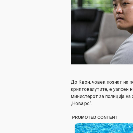
До Квон, човек познат на п
криптовалутите, е уапсен н
министерот за полиција на 
„Нова.рс“.