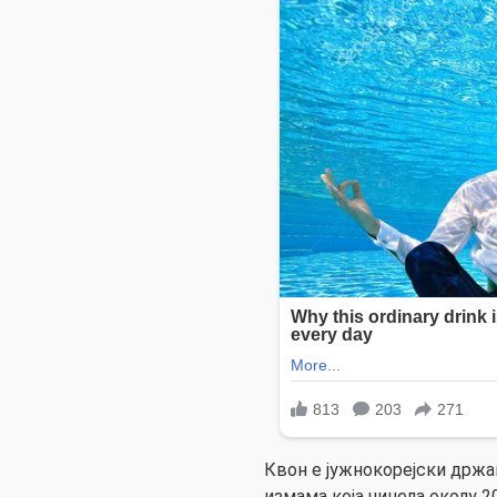
Квон е јужнокорејски држав
измама која чинела околу 2