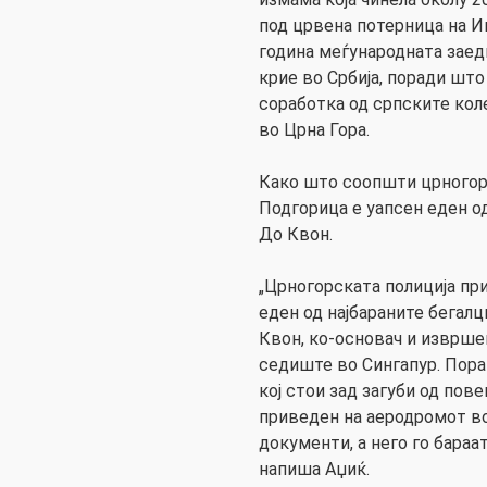
под црвена потерница на Ин
година меѓународната заед
крие во Србија, поради што
соработка од српските коле
во Црна Гора.
Како што соопшти црногорс
Подгорица е уапсен еден од
До Квон.
„Црногорската полиција пр
еден од најбараните бегалц
Квон, ко-основач и извршен
седиште во Сингапур. Пора
кој стои зад загуби од пове
приведен на аеродромот в
документи, а него го бараат
напиша Аџиќ.