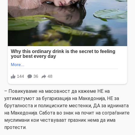
– Повикуваме на масовност да кажеме НЕ на
ултиматумот за бугаризација на Македонија, НЕ за
бруталноста и полициските местенки, ДА за иднината
на Македонија. Сабота во знак на почит на сограѓаните
муслимани кои чествуваат празник нема да има
протести.