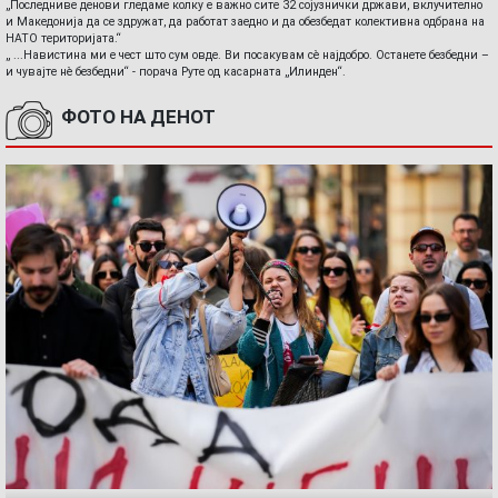
„Последниве денови гледаме колку е важно сите 32 сојузнички држави, вклучително
и Македонија да се здружат, да работат заедно и да обезбедат колективна одбрана на
НАТО територијата.“
„ ...Навистина ми е чест што сум овде. Ви посакувам сè најдобро. Останете безбедни –
и чувајте нè безбедни“ - порача Руте од касарната „Илинден“.
ФОТО НА ДЕНОТ