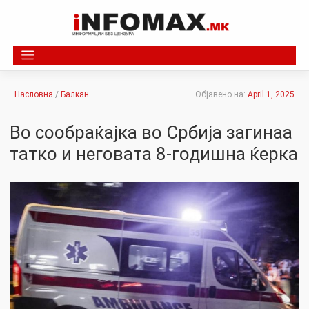
Skip
to
content
Насловна
/
Балкан
Објавено на:
April 1, 2025
Во сообраќајка во Србија загинаа
татко и неговата 8-годишна ќерка