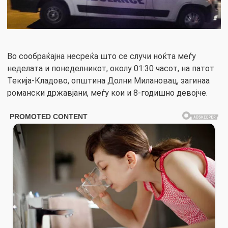
Во сообраќајна несреќа што се случи ноќта меѓу
неделата и понеделникот, околу 01:30 часот, на патот
Текија-Кладово, општина Долни Милановац, загинаа
романски државјани, меѓу кои и 8-годишно девојче.