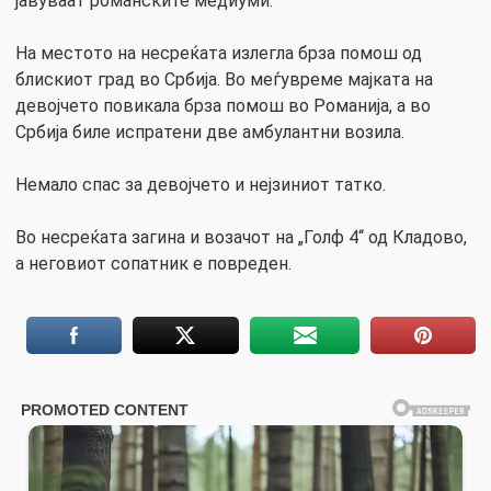
јавуваат романските медиуми.
На местото на несреќата излегла брза помош од
блискиот град во Србија. Во меѓувреме мајката на
девојчето повикала брза помош во Романија, а во
Србија биле испратени две амбулантни возила.
Немало спас за девојчето и нејзиниот татко.
Во несреќата загина и возачот на „Голф 4“ од Кладово,
а неговиот сопатник е повреден.