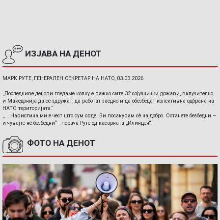
ИЗЈАВА НА ДЕНОТ
МАРК РУТЕ, ГЕНЕРАЛЕН СЕКРЕТАР НА НАТО, 03.03.2026
„Последниве денови гледаме колку е важно сите 32 сојузнички држави, вклучително
и Македонија да се здружат, да работат заедно и да обезбедат колективна одбрана на
НАТО територијата.“
„ ...Навистина ми е чест што сум овде. Ви посакувам сè најдобро. Останете безбедни –
и чувајте нè безбедни“ - порача Руте од касарната „Илинден“.
ФОТО НА ДЕНОТ