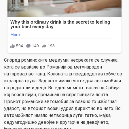
Според романските медиуми, несреќата се случила
кога се враќале во Романија од меѓународен
натпревар во танц. Колоната ја предводел автобус со
играорна група. Зад него имало уште два автомобили
со родители и деца. Во еден момент, возач од Србија
кој возел пијан, преминал на спротивната лента.
Првиот романски автомобил за влакно го избегнал
ударот, но вториот возач удрил директно во него. Во
автомобилот имало четворица луѓе: татко, мајка,
седумгодишно девојче и другарче на девојчето,