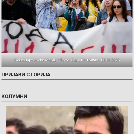
Осмомартовски Марш / Фото: Сара Митрички, 08.03.2026
ПРИЈАВИ СТОРИЈА
КОЛУМНИ