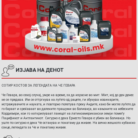
ИЗЈАВА НА ДЕНОТ
СОТИР КОСТОВ ЗА ЛЕГЕНДАТА НА ЧЕ ГЕВАРА
Че Гевара, во секој случај, умре на време, за да израсне во мит. Мит, кој до ден денес
не се предава. Им се оттргнува на луѓето од рацете, ги збунува новинарите,
истражувачите и науката, и повторно полетува преку Андите, како би могле луѓето да
го бараат и среќаваат во далеките прашуми во Боливија, во кањоните на небеските
Кордиљери, кои го наткрилуваат ланецот на латиноамерикански земји помеѓу
Пацификот и Антлантикот. Сигурно е дека Ернесто Гевара е убиен во Боливија. Но
уште по сигурно е дека Че останува и понатаму да живее. На вечно жешкото кубанско
сонце, легендата за Че и понатаму живее.