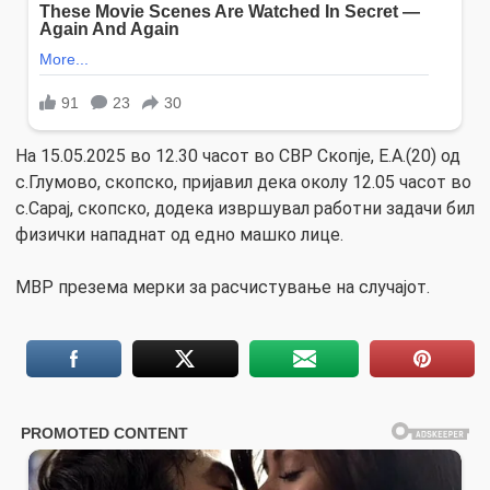
На 15.05.2025 во 12.30 часот во СВР Скопје, Е.А.(20) од
с.Глумово, скопско, пријавил дека околу 12.05 часот во
с.Сарај, скопско, додека извршувал работни задачи бил
физички нападнат од едно машко лице.
МВР презема мерки за расчистување на случајот.