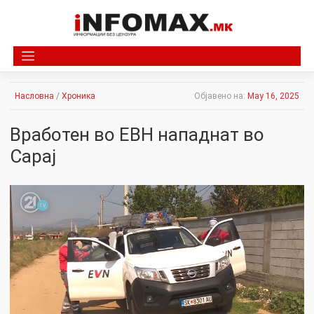
Skip
to
content
Насловна
/
Хроника
Објавено на:
May 16, 2025
Вработен во ЕВН нападнат во
Сарај