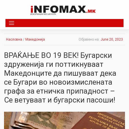
Skip
to
content
Насловна
/
Македонија
Објавено на:
June 20, 2023
ВРАЌАЊЕ ВО 19 ВЕК! Бугарски
здруженија ги поттикнуваат
Македонците да пишуваат дека
се Бугари во новоизмислената
графа за етничка припадност –
Се ветуваат и бугарски пасоши!