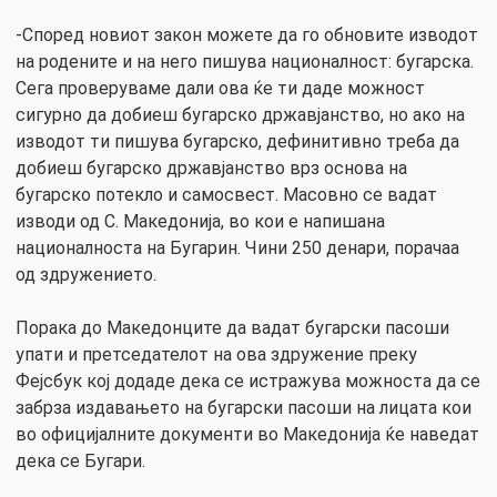
-Според новиот закон можете да го обновите изводот
на родените и на него пишува националност: бугарска.
Сега проверуваме дали ова ќе ти даде можност
сигурно да добиеш бугарско државјанство, но ако на
изводот ти пишува бугарско, дефинитивно треба да
добиеш бугарско државјанство врз основа на
бугарско потекло и самосвест. Масовно се вадат
изводи од С. Македонија, во кои е напишана
националноста на Бугарин. Чини 250 денари, порачаа
од здружението.
Порака до Македонците да вадат бугарски пасоши
упати и претседателот на ова здружение преку
Фејсбук кој додаде дека се истражува можноста да се
забрза издавањето на бугарски пасоши на лицата кои
во официјалните документи во Македонија ќе наведат
дека се Бугари.