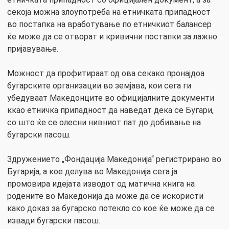
секоја можна злоупотреба на етничката припадност
во постапка на вработување по етничкиот балансер
ќе може да се отворат и кривични постапки за лажно
пријавување.
Можност да профитираат од ова секако пронајдоа
бугарските организации во земјава, кои сега ги
убедуваат Македонците во официјалните документи
ккао етничка припадност да наведат дека се Бугари,
со што ќе се олесни нивниот пат до добивање на
бугарски пасош.
Здружението „Фондација Македонија“ регистрирано во
Бугарија, а кое делува во Македонија сега ја
промовира идејата изводот од матична книга на
родените во Македонија да може да се искористи
како доказ за бугарско потекло со кое ќе може да се
извади бугарски пасош.