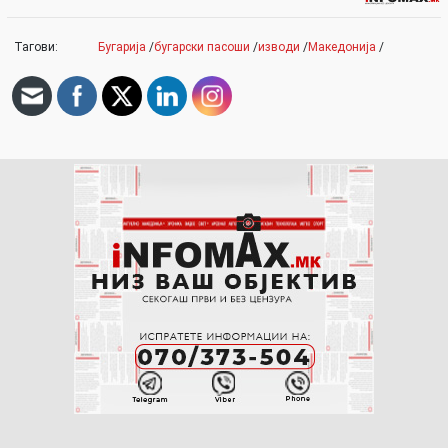
Тагови:
Бугарија
/
бугарски пасоши
/
изводи
/
Македонија
/