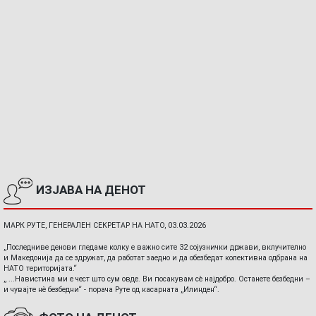
ИЗЈАВА НА ДЕНОТ
МАРК РУТЕ, ГЕНЕРАЛЕН СЕКРЕТАР НА НАТО, 03.03.2026
„Последниве денови гледаме колку е важно сите 32 сојузнички држави, вклучително
и Македонија да се здружат, да работат заедно и да обезбедат колективна одбрана на
НАТО територијата.“
„ ...Навистина ми е чест што сум овде. Ви посакувам сè најдобро. Останете безбедни –
и чувајте нè безбедни“ - порача Руте од касарната „Илинден“.