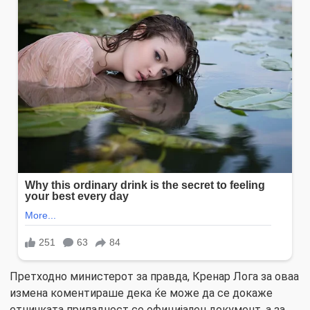
Претходно министерот за правда, Кренар Лога за оваа
измена коментираше дека ќе може да се докаже
етничката припадност со официјален документ, а за