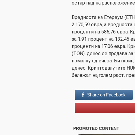
остар пад на расположение
Вредноста на Етереум (ETH)
2.170,59 евра, а вредноста н
проценти на 586,76 евра. К
за 1,91 процент на 132,45 ев
проценти на 17,06 евра. Кр
(TON), денес се продава за 
помалку од вчера. Биткоин,
денес. Криптовалутите H
бележат најголем раст, пре
Share on Facebook