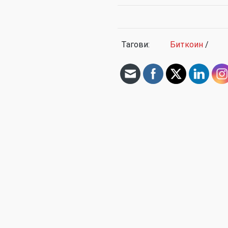
Тагови:
Биткоин
/