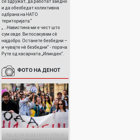
се здружат, да работат заедно
и да обезбедат колективна
одбрана на НАТО
територијата.“
„ ...Навистина ми е чест што
сум овде. Ви посакувам сè
најдобро. Останете безбедни –
и чувајте нè безбедни“ - порача
Руте од касарната „Илинден“.
ФОТО НА ДЕНОТ
Осмомартовски Марш / Фото: