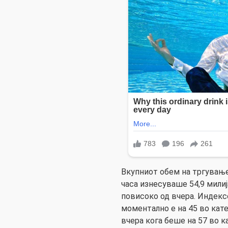
Вкупниот обем на тргување
часа изнесуваше 54,9 милиј
повисоко од вчера. Индекс
моментално е на 45 во кате
вчера кога беше на 57 во к