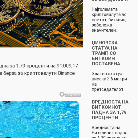
Најголемата
криптовалута во
светот, биткоин,
забележа
значителен…
ЏИНОВСКА
СТАТУА НА
ТРАМП СО
БИТКОИН
ПОСТАВЕНА…
на за 1,79 проценти на 91.009,17
а берза за криптовалути Binance
Златна статуа
висока 3,6 метри
на
претседателот…
ВРЕДНОСТА НА
БИТКОИНОТ
ПАДНА ЗА 1,79
ПРОЦЕНТИ
Вредноста на
Биткоинот падна
за 1,79 проценти…