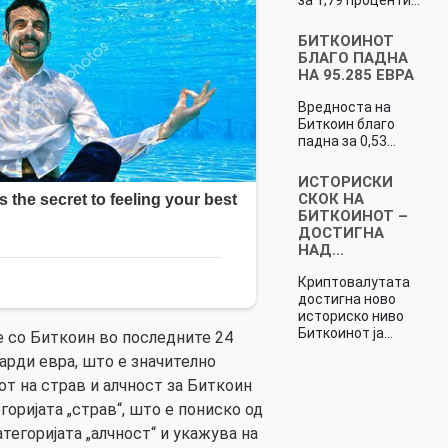
БИТКОИНОТ
БЛАГО ПАДНА
НА 95.285 ЕВРА
Вредноста на
Биткоин благо
падна за 0,53…
ИСТОРИСКИ
СКОК НА
БИТКОИНОТ –
ДОСТИГНА
НАД…
Криптовалутата
достигна ново
историско ниво
Биткоинот ја…
 со Биткоин во последните 24
арди евра, што е значително
от на страв и алчност за Биткоин
горијата „страв“, што е пониско од
атегоријата „алчност“ и укажува на