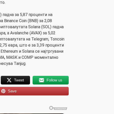
то.
 падна за 5,87 проценти на
а Binance Coin (BNB) за 2,08
риптовалутата Solana (SOL) падна
ра, а Avalanche (AVAX) за 5,02
иптовалутата на Telegram, Toncoin
2,75 евра, што е за 3,39 проценти
 Ethereum и Solana се најтргувани
UMA, MASK и COMP моментално
несува Tanjug.
Tweet
Follow us
Save