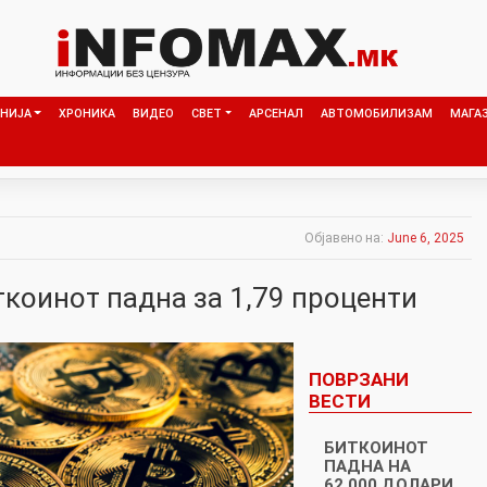
НИЈА
ХРОНИКА
ВИДЕО
СВЕТ
АРСЕНАЛ
АВТОМОБИЛИЗАМ
МАГА
Објавено на:
June 6, 2025
ткоинот падна за 1,79 проценти
ПОВРЗАНИ
ВЕСТИ
БИТКОИНОТ
ПАДНА НА
62.000 ДОЛАРИ