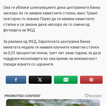
Ова ги ублажи шпекулациите дека централната банка
наскоро ќе ги намали каматните стапки, иако Трамп
повторно го повика Пауел да ги намали каматните
стапки и се закани дека наскоро ќе го смени од
фотелјата на ФЕД.
За разлика од ФЕД, Европската централна банка
минатата недела ги намали клучните каматни стапки
за 0,25 процентни поени, трет пат оваа година, за да ја
поддржи економијата во ова време на неизвесност
поради војната со царините.