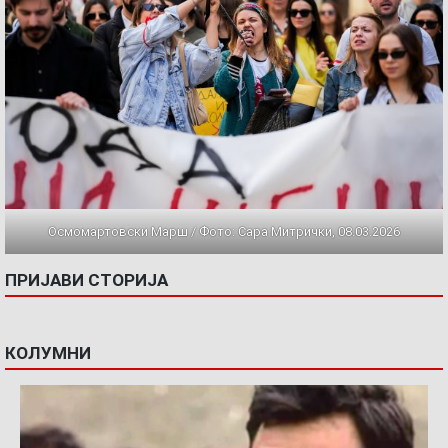
Осмомартовски Марш / Фото: Сара Митрички, 08.03.2026
ПРИЈАВИ СТОРИЈА
КОЛУМНИ