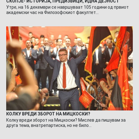
СКОПЈЕ- ИСТОРИЈА, ПРЕДИЗВИЦИ, ИДНА ДЕЈНОСТ
Утре, на 16 декември се навршуваат 105 години од првиот
академски час на Филозофскиот факултет…
КОЛКУ ВРЕДИ ЗБОРОТ НА МИЦКОСКИ?
Колку вреди зборот на Мицкоски? Мислев да пишувам за
друга тема, внатрепартиска, но не било…