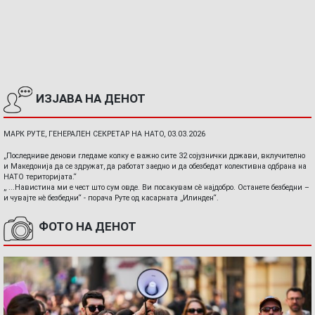
ИЗЈАВА НА ДЕНОТ
МАРК РУТЕ, ГЕНЕРАЛЕН СЕКРЕТАР НА НАТО, 03.03.2026
„Последниве денови гледаме колку е важно сите 32 сојузнички држави, вклучително
и Македонија да се здружат, да работат заедно и да обезбедат колективна одбрана на
НАТО територијата.“
„ ...Навистина ми е чест што сум овде. Ви посакувам сè најдобро. Останете безбедни –
и чувајте нè безбедни“ - порача Руте од касарната „Илинден“.
ФОТО НА ДЕНОТ