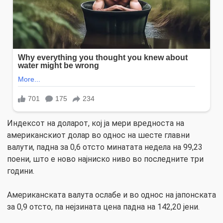
Индексот на доларот, кој ја мери вредноста на
американскиот долар во однос на шесте главни
валути, падна за 0,6 отсто минатата недела на 99,23
поени, што е ново најниско ниво во последните три
години.
Американската валута ослабе и во однос на јапонската
за 0,9 отсто, па нејзината цена падна на 142,20 јени.