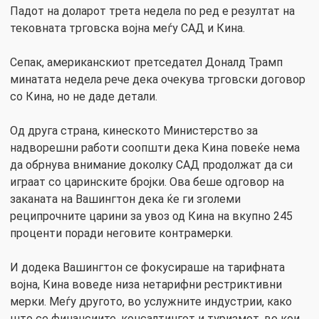
Падот на доларот трета недела по ред е резултат на
тековната трговска војна меѓу САД и Кина.
Сепак, американскиот претседател Доналд Трамп
минатата недела рече дека очекува трговски договор
со Кина, но не даде детали.
Од друга страна, кинеското Министерство за
надворешни работи соопшти дека Кина повеќе нема
да обрнува внимание доколку САД продолжат да си
играат со царинските бројки. Ова беше одговор на
заканата на Вашингтон дека ќе ги зголеми
реципрочните царини за увоз од Кина на вкупно 245
проценти поради неговите контрамерки.
И додека Вашингтон се фокусираше на тарифната
војна, Кина воведе низа нетарифни рестриктивни
мерки. Меѓу другото, во услужните индустрии, како
што се финансиите, консалтингот и туризмот, во кои