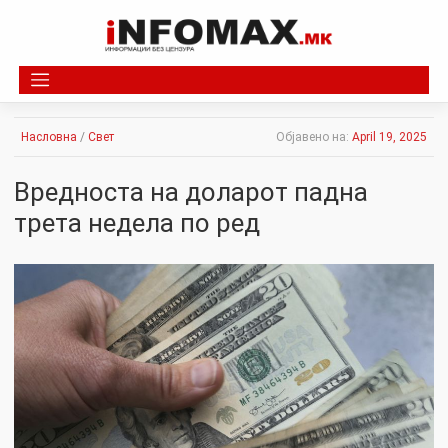
Skip
to
content
Насловна
/
Свет
Објавено на:
April 19, 2025
Вредноста на доларот падна
трета недела по ред