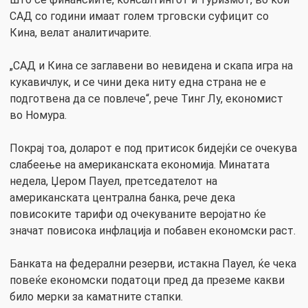
САД со години имаат голем трговски суфицит со
Кина, велат аналитичарите.
„САД и Кина се заглавени во невидена и скапа игра на
кукавичлук, и се чини дека ниту една страна не е
подготвена да се повлече“, рече Тинг Лу, економист
во Номура.
Покрај тоа, доларот е под притисок бидејќи се очекува
слабеење на американската економија. Минатата
недела, Џером Пауел, претседателот на
американската централна банка, рече дека
повисоките тарифи од очекуваните веројатно ќе
значат повисока инфлација и побавен економски раст.
Банката на федерални резерви, истакна Пауел, ќе чека
повеќе економски податоци пред да преземе какви
било мерки за каматните стапки.