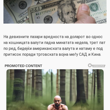
На девизните пазари вредноста на доларот во однос
на кошницата валути падна минатата недела, трет пат
по ред, бидејќи американската валута и натаму е под
притисок поради трговската војна меѓу САД и Кина.