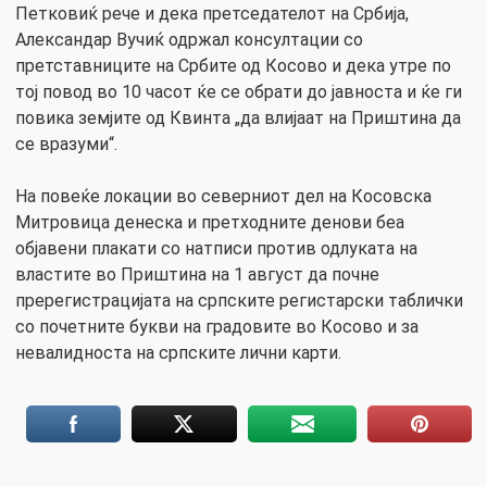
Петковиќ рече и дека претседателот на Србија,
Александар Вучиќ одржал консултации со
претставниците на Србите од Косово и дека утре по
тој повод во 10 часот ќе се обрати до јавноста и ќе ги
повика земјите од Квинта „да влијаат на Приштина да
се вразуми“.
На повеќе локации во северниот дел на Косовска
Митровица денеска и претходните денови беа
објавени плакати со натписи против одлуката на
властите во Приштина на 1 август да почне
пререгистрацијата на српските регистарски таблички
со почетните букви на градовите во Косово и за
невалидноста на српските лични карти.