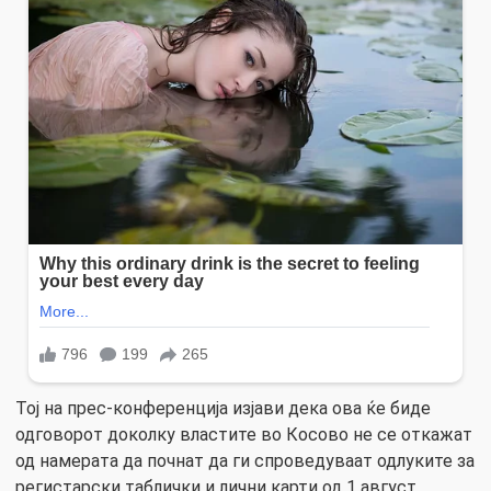
Тој на прес-конференција изјави дека ова ќе биде
одговорот доколку властите во Косово не се откажат
од намерата да почнат да ги спроведуваат одлуките за
регистарски таблички и лични карти од 1 август.