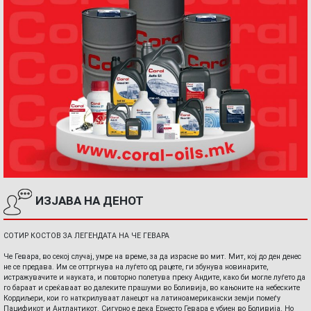
ИЗЈАВА НА ДЕНОТ
СОТИР КОСТОВ ЗА ЛЕГЕНДАТА НА ЧЕ ГЕВАРА
Че Гевара, во секој случај, умре на време, за да израсне во мит. Мит, кој до ден денес
не се предава. Им се оттргнува на луѓето од рацете, ги збунува новинарите,
истражувачите и науката, и повторно полетува преку Андите, како би могле луѓето да
го бараат и среќаваат во далеките прашуми во Боливија, во кањоните на небеските
Кордиљери, кои го наткрилуваат ланецот на латиноамерикански земји помеѓу
Пацификот и Антлантикот. Сигурно е дека Ернесто Гевара е убиен во Боливија. Но