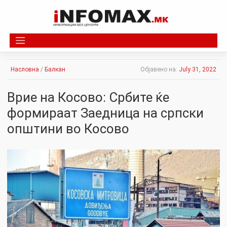
Skip
to
content
Насловна
/
Балкан
Објавено на:
July 31, 2022
Врие на Косово: Србите ќе
формираат Заедница на српски
општини во Косово