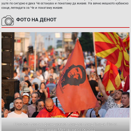
уште по сигурно е дека Че останува и понатаму да живее. На вечно жешкото кубанско
сонце, легендата за Че и понатаму живее.
ФОТО НА ДЕНОТ
Протест против францускиот предлог пред Влада. Фото:
Александар Митовски,03.06.2022