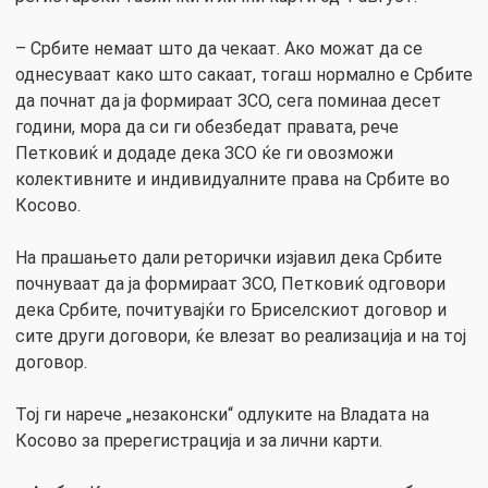
– Србите немаат што да чекаат. Ако можат да се
однесуваат како што сакаат, тогаш нормално е Србите
да почнат да ја формираат ЗСО, сега поминаа десет
години, мора да си ги обезбедат правата, рече
Петковиќ и додаде дека ЗСО ќе ги овозможи
колективните и индивидуалните права на Србите во
Косово.
На прашањето дали реторички изјавил дека Србите
почнуваат да ја формираат ЗСО, Петковиќ одговори
дека Србите, почитувајќи го Бриселскиот договор и
сите други договори, ќе влезат во реализација и на тој
договор.
Тој ги нарече „незаконски“ одлуките на Владата на
Косово за пререгистрација и за лични карти.