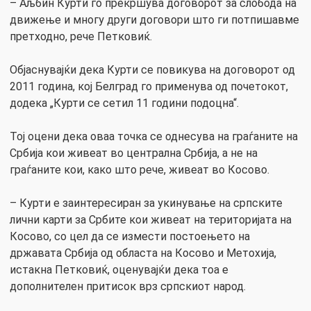
– Аљбин Курти го прекршува договорот за слобода на
движење и многу други договори што ги потпишавме
претходно, рече Петковиќ.
Објаснувајќи дека Курти се повикува на договорот од
2011 година, кој Белград го применува од почетокот,
додека „Курти се сетил 11 години подоцна“.
Тој оцени дека оваа точка се однесува на граѓаните на
Србија кои живеат во централна Србија, а не на
граѓаните кои, како што рече, живеат во Косово.
– Курти е заинтересиран за укинување на српските
лични карти за Србите кои живеат на територијата на
Косово, со цел да се измести постоењето на
државата Србија од областа на Косово и Метохија,
истакна Петковиќ, оценувајќи дека тоа е
дополнителен притисок врз српскиот народ.