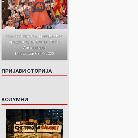
Протест против францускиот
предлог пред Влада. Фото:
Александар
Митовски,03.06.2022
ПРИЈАВИ СТОРИЈА
КОЛУМНИ