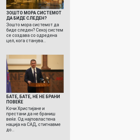
ЗОШТО МОРА СИСТЕМОТ
ДА БИДЕ СЛЕДЕН?
Зошто мора системот да
биде следен? Секој систем
се создава со одредена
цел, кога станува…
БАТЕ, БАТЕ, НЕ НЕ БРАНИ
ПОВЕЌЕ
Кочи Христијане и
престани да не браниш
веќе. Од најповластена
нација на САД, стигнавме
до…