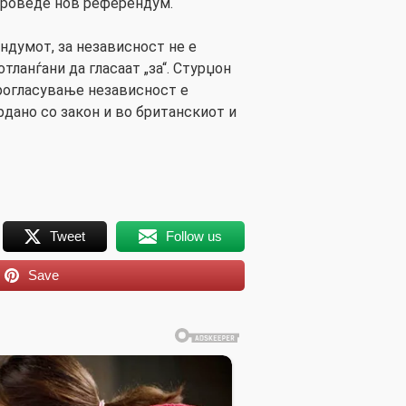
проведе нов референдум.
ндумот, за независност не е
ланѓани да гласаат „за“. Стурџон
прогласување независност е
рдано со закон и во британскиот и
Tweet
Follow us
Save