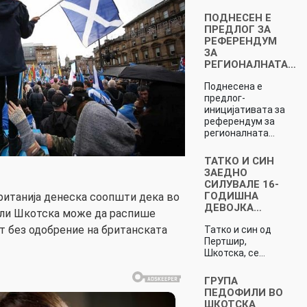
ПОДНЕСЕН Е
ПРЕДЛОГ ЗА
РЕФЕРЕНДУМ
ЗА
РЕГИОНАЛНАТА…
Поднесена е
предлог-
иницијативата за
референдум за
регионалната…
ТАТКО И СИН
ЗАЕДНО
СИЛУВАЛЕ 16-
ГОДИШНА
ританија денеска соопшти дека во
ДЕВОЈКА…
али Шкотска може да распише
т без одобрение на британската
Татко и син од
Пертшир,
Шкотска, се…
ГРУПА
ПЕДОФИЛИ ВО
ШКОТСКА