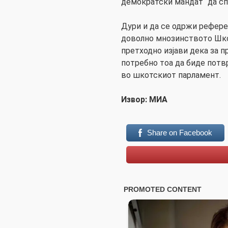
демократски мандат“ да с
Дури и да се одржи рефере
доволно мнозинството Шкот
претходно изјави дека за 
потребно тоа да биде потв
во шкотскиот парламент.
Извор: МИА
Share on Facebook