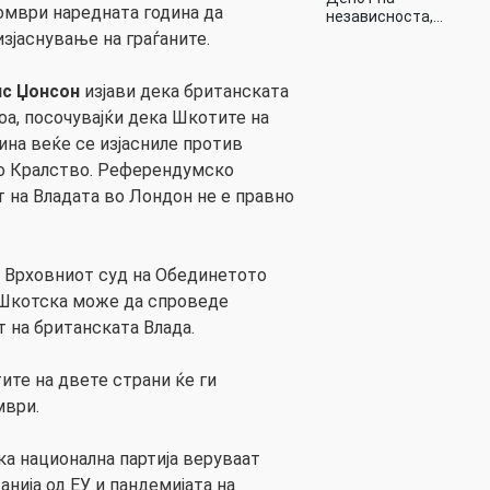
омври наредната година да
независноста,…
јаснување на граѓаните.
ис Џонсон
изјави дека британската
оа, посочувајќи дека Шкотите на
на веќе се изјасниле против
о Кралство. Референдумско
т на Владата во Лондон не е правно
д Врховниот суд на Обединетото
 Шкотска може да спроведе
 на британската Влада.
ите на двете страни ќе ги
мври.
ка национална партија веруваат
нија од ЕУ и пандемијата на