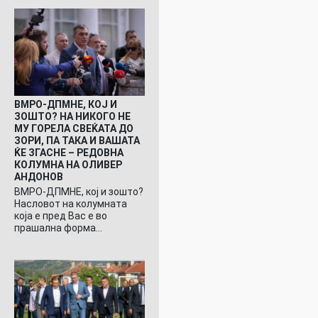
ВМРО-ДПМНЕ, КОЈ И
ЗОШТО? НА НИКОГО НЕ
МУ ГОРЕЛА СВЕЌАТА ДО
ЗОРИ, ПА ТАКА И ВАШАТА
ЌЕ ЗГАСНЕ – РЕДОВНА
КОЛУМНА НА ОЛИВЕР
АНДОНОВ
ВМРО-ДПМНЕ, кој и зошто?
Насловот на колумната
која е пред Вас е во
прашална форма…