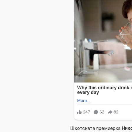
Шкотската премиерка
Ник