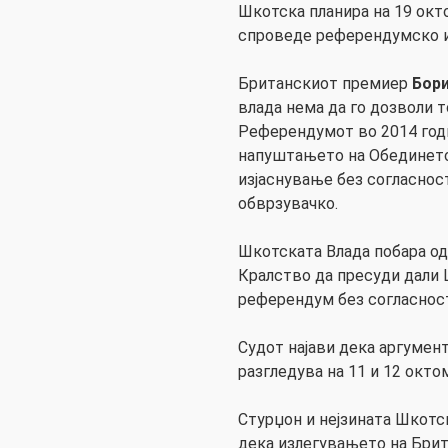
Шкотска планира на 19 окт
спроведе референдумско из
Британскиот премиер
Бор
влада нема да го дозволи т
Референдумот во 2014 годи
напуштањето на Обединет
изјаснување без согласнос
обврзувачко.
Шкотската Влада побара о
Кралство да пресуди дали
референдум без согласност
Судот најави дека аргумент
разгледува на 11 и 12 окто
Стурџон и нејзината Шкотс
дека излегувањето на Брита