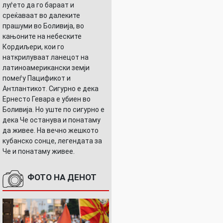
луѓето да го бараат и
среќаваат во далеките
прашуми во Боливија, во
кањоните на небеските
Кордиљери, кои го
наткрилуваат ланецот на
латиноамерикански земји
помеѓу Пацификот и
Антлантикот. Сигурно е дека
Ернесто Гевара е убиен во
Боливија. Но уште по сигурно е
дека Че останува и понатаму
да живее. На вечно жешкото
кубанско сонце, легендата за
Че и понатаму живее.
ФОТО НА ДЕНОТ