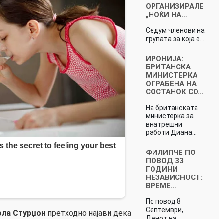
ОРГАНИЗИРАЛЕ
„НОЌИ НА…
Седум членови на
групата за која е…
ИРОНИЈА:
БРИТАНСКА
МИНИСТЕРКА
ОГРАБЕНА НА
СОСТАНОК СО…
На британската
министерка за
внатрешни
работи Диана…
ФИЛИПЧЕ ПО
ПОВОД 33
ГОДИНИ
НЕЗАВИСНОСТ:
ВРЕМЕ…
По повод 8
Септември,
ола Стурџон
претходно најави дека
Денот на