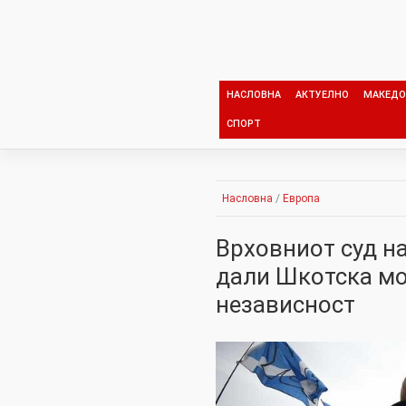
Skip
to
content
НАСЛОВНА
АКТУЕЛНО
МАКЕДО
СПОРТ
Насловна
/
Европа
Врховниот суд на
дали Шкотска мо
независност