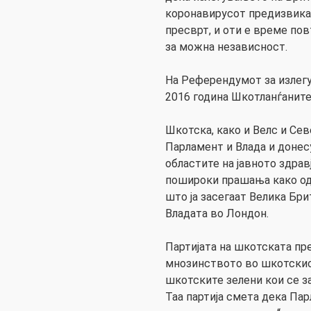
коронавирусот предизвика
пресврт, и оти е време по
за можна независност.
На Референдумот за излегу
2016 година Шкотланѓаните
Шкотска, како и Велс и Се
Парламент и Влада и донес
областите на јавното здрав
пошироки прашања како од
што ја засегаат Велика Бри
Владата во Лондон.
Партијата на шкотската пр
мнозинството во шкотскио
шкотските зелени кои се за
Таа партија смета дека Па