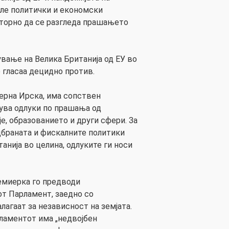
ле политички и економски
вторно да се разгледа прашањето
вање на Велика Британија од ЕУ во
 гласаа децидно против.
верна Ирска, има сопствен
ува одлуки по прашања од
је, образованието и други сфери. За
браната и фискалните политики
танија во целина, одлуките ги носи
емиерка го предводи
т Парламент, заедно со
лагаат за независност на земјата.
рламентот има „недвојбен