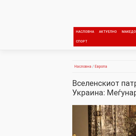
Skip
to
content
НАСЛОВНА
АКТУЕЛНО
МАКЕДО
СПОРТ
Насловна
/
Европа
Вселенскиот патр
Украина: Меѓуна