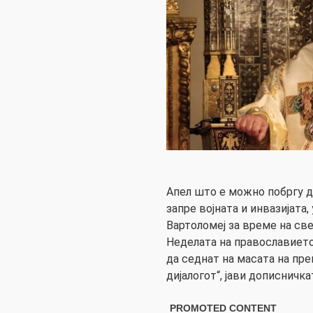
Апел што е можно побргу да
запре војната и инвазијата
Вартоломеј за време на све
Неделата на православието
да седнат на масата на пре
дијалогот“, јави дописничк