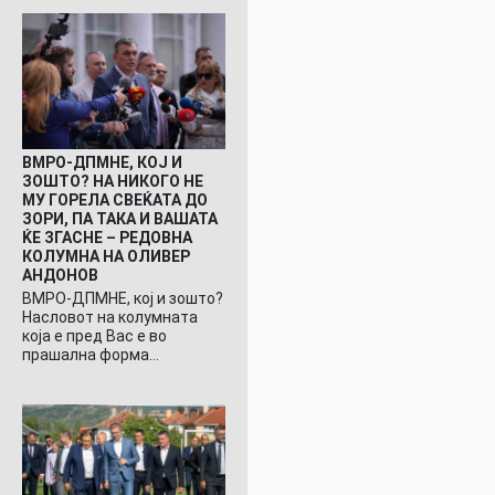
ВМРО-ДПМНЕ, КОЈ И
ЗОШТО? НА НИКОГО НЕ
МУ ГОРЕЛА СВЕЌАТА ДО
ЗОРИ, ПА ТАКА И ВАШАТА
ЌЕ ЗГАСНЕ – РЕДОВНА
КОЛУМНА НА ОЛИВЕР
АНДОНОВ
ВМРО-ДПМНЕ, кој и зошто?
Насловот на колумната
која е пред Вас е во
прашална форма…