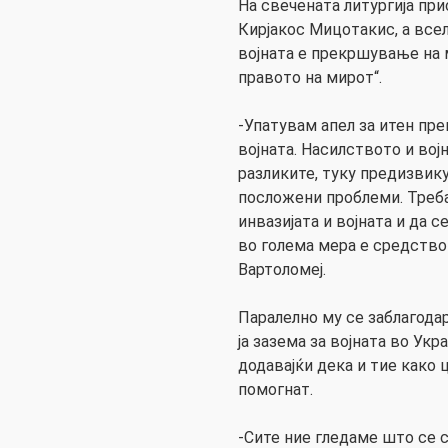
На свечената литургија пр
Кирјакос Мицотакис, а все
војната е прекршување на 
правото на мирот“.
-Упатувам апел за итен пре
војната. Насилството и вој
разликите, туку предизвик
посложени проблеми. Треба
инвазијата и војната и да 
во голема мера е средство
Вартоломеј.
Паралелно му се заблагода
ја зазема за војната во Ук
додавајќи дека и тие како 
помогнат.
-Сите ние гледаме што се с