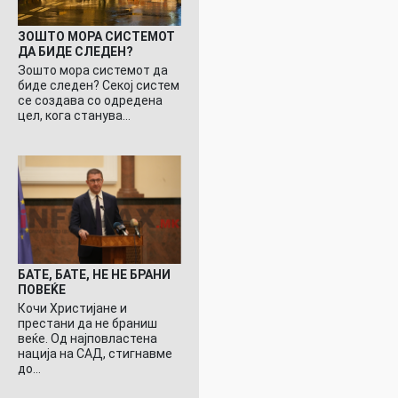
ЗОШТО МОРА СИСТЕМОТ
ДА БИДЕ СЛЕДЕН?
Зошто мора системот да
биде следен? Секој систем
се создава со одредена
цел, кога станува…
БАТЕ, БАТЕ, НЕ НЕ БРАНИ
ПОВЕЌЕ
Кочи Христијане и
престани да не браниш
веќе. Од најповластена
нација на САД, стигнавме
до…