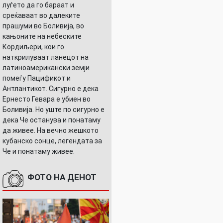
луѓето да го бараат и
среќаваат во далеките
прашуми во Боливија, во
кањоните на небеските
Кордиљери, кои го
наткрилуваат ланецот на
латиноамерикански земји
помеѓу Пацификот и
Антлантикот. Сигурно е дека
Ернесто Гевара е убиен во
Боливија. Но уште по сигурно е
дека Че останува и понатаму
да живее. На вечно жешкото
кубанско сонце, легендата за
Че и понатаму живее.
ФОТО НА ДЕНОТ