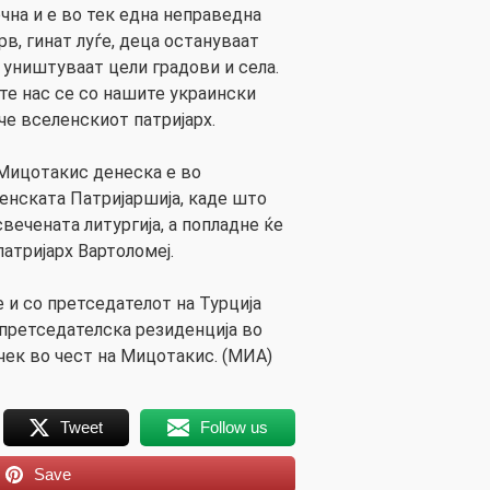
очна и е во тек една неправедна
рв, гинат луѓе, деца остануваат
 уништуваат цели градови и села.
те нас се со нашите украински
че вселенскиот патријарх.
Мицотакис денеска е во
енската Патријаршија, каде што
вечената литургија, а попладне ќе
атријарх Вартоломеј.
 и со претседателот на Турција
 претседателска резиденција во
чек во чест на Мицотакис. (МИА)
Tweet
Follow us
Save