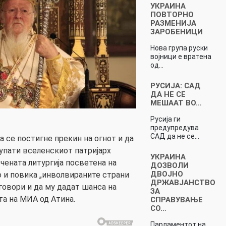
УКРАИНА
ПОВТОРНО
РАЗМЕНИЈА
ЗАРОБЕНИЦИ
Нова група руски
војници е вратена
од…
РУСИЈА: САД
ДА НЕ СЕ
МЕШААТ ВО…
Русија ги
предупредува
САД да не се…
 се постигне прекин на огнот и да
, упати вселенскиот патријарх
УКРАИНА
чената литургија посветена на
ДОЗВОЛИ
ДВОЈНО
 и повика „инволвираните страни
ДРЖАВЈАНСТВО
говори и да му дадат шанса на
ЗА
ата на МИА од Атина.
СПРАВУВАЊЕ
СО…
Парламентот на