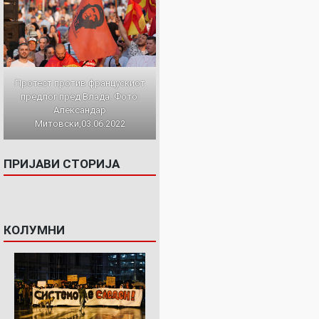
Протест против францускиот
предлог пред Влада. Фото:
Александар
Митовски,03.06.2022
ПРИЈАВИ СТОРИЈА
КОЛУМНИ