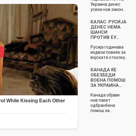
Украина денес
усвои нов закон…
КАЛАС: РУСИЈА
ДЕНЕС НЕМА
ШАНСИ
ПРОТИВ ЕУ…
Русија годинава
издвои повеќе за
војската отколку…
КАНАДА ЌЕ
ОБЕЗБЕДИ
ВОЕНА ПОМОШ
ЗА УКРАИНА…
Канада објави
нов пакет
одбранбена
помош за…