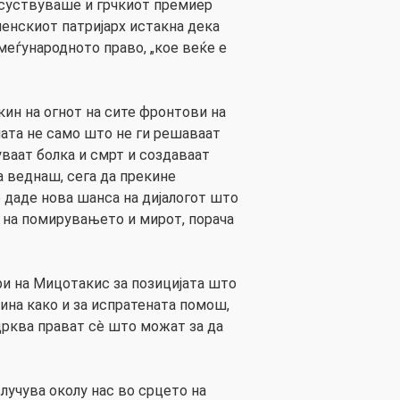
исуствуваше и грчкиот премиер
ленскиот патријарх истакна дека
меѓународното право, „кое веќе е
кин на огнот на сите фронтови на
ната не само што не ги решаваат
уваат болка и смрт и создаваат
 веднаш, сега да прекине
се даде нова шанса на дијалогот што
 на помирувањето и мирот, порача
ри на Мицотакис за позицијата што
раина како и за испратената помош,
црква прават сè што можат за да
лучува околу нас во срцето на