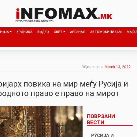
НИЈА
ХРОНИКА
ВИДЕО
СВЕТ
АРСЕНАЛ
АВТОМОБИЛИЗАМ
МАГА
Објавено на:
March 13, 2022
ијарх повика на мир меѓу Русија и
родното право е право на мирот
ПОВРЗАНИ
ВЕСТИ
РУСИЈА И