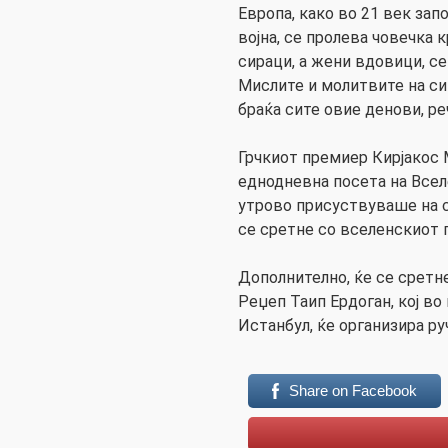
Европа, како во 21 век зап
војна, се пролева човечка к
сираци, а жени вдовици, се
Мислите и молитвите на си
браќа сите овие денови, ре
Грчкиот премиер Кирјакос 
еднодневна посета на Всел
утрово присуствуваше на с
се сретне со вселенскиот п
Дополнително, ќе се сретне
Реџеп Таип Ердоган, кој во
Истанбул, ќе организира ру
Share on Facebook