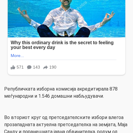
Републичката изборна комисија акредитирала 878
меѓународни и 1.546 домашни набљудувачи.
Во вториот круг од претседателските избори влегоа
прозападната актуелна претседателка на земјата, Маја
Санду и поранешната јавна обвинителка, родум од