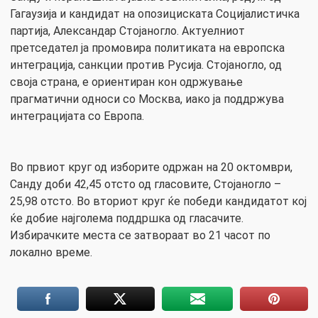
Гагаузија и кандидат на опозициската Социјалистичка
партија, Александар Стојаногло. Актуелниот
претседател ја промовира политиката на европска
интеграција, санкции против Русија. Стојаногло, од
своја страна, е ориентиран кон одржување
прагматични односи со Москва, иако ја поддржува
интеграцијата со Европа.
Во првиот круг од изборите одржан на 20 октомври,
Санду доби 42,45 отсто од гласовите, Стојаногло –
25,98 отсто. Во вториот круг ќе победи кандидатот кој
ќе добие најголема поддршка од гласачите.
Избирачките места се затвораат во 21 часот по
локално време.