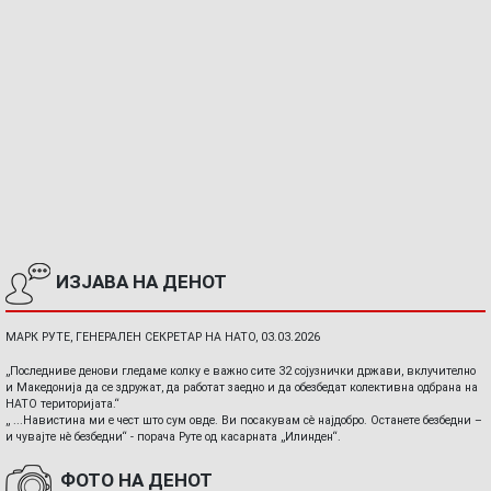
ИЗЈАВА НА ДЕНОТ
МАРК РУТЕ, ГЕНЕРАЛЕН СЕКРЕТАР НА НАТО, 03.03.2026
„Последниве денови гледаме колку е важно сите 32 сојузнички држави, вклучително
и Македонија да се здружат, да работат заедно и да обезбедат колективна одбрана на
НАТО територијата.“
„ ...Навистина ми е чест што сум овде. Ви посакувам сè најдобро. Останете безбедни –
и чувајте нè безбедни“ - порача Руте од касарната „Илинден“.
ФОТО НА ДЕНОТ