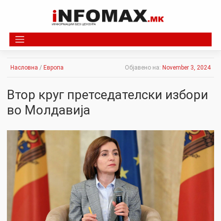
Skip
to
content
Насловна
/
Европа
Објавено на:
November 3, 2024
Втор круг претседателски избори
во Молдавија