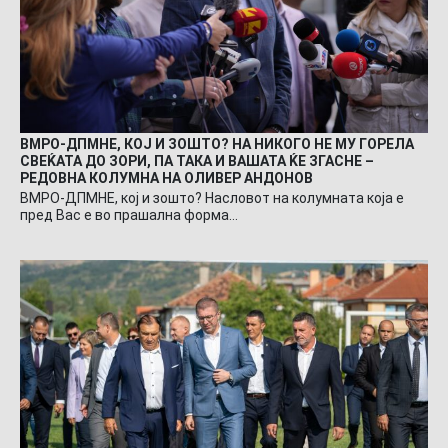
ВМРО-ДПМНЕ, КОЈ И ЗОШТО? НА НИКОГО НЕ МУ ГОРЕЛА
СВЕЌАТА ДО ЗОРИ, ПА ТАКА И ВАШАТА ЌЕ ЗГАСНЕ –
РЕДОВНА КОЛУМНА НА ОЛИВЕР АНДОНОВ
ВМРО-ДПМНЕ, кој и зошто? Насловот на колумната која е
пред Вас е во прашална форма…