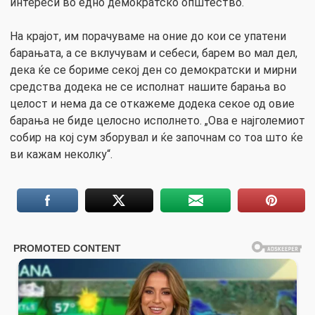
интереси во едно демократско општество.
На крајот, им порачуваме на оние до кои се упатени
барањата, а се вклучувам и себеси, барем во мал дел,
дека ќе се бориме секој ден со демократски и мирни
средства додека не се исполнат нашите барања во
целост и нема да се откажеме додека секое од овие
барања не биде целосно исполнето. „Ова е најголемиот
собир на кој сум зборувал и ќе започнам со тоа што ќе
ви кажам неколку“.