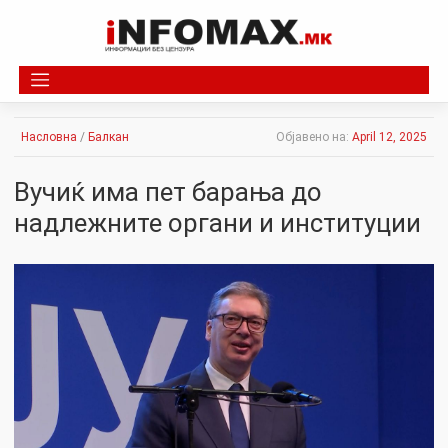
Skip
to
content
Насловна
/
Балкан
Објавено на:
April 12, 2025
Вучиќ има пет барања до
надлежните органи и институции