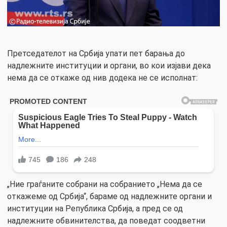
Претседателот на Србија упати пет барања до
надлежните институции и органи, во кои изјави дека
нема да се откаже од нив додека не се исполнат:
„Ние граѓаните собрани на собранието „Нема да се
откажеме од Србија“, бараме од надлежните органи и
институции на Република Србија, а пред се од
надлежните обвинителства, да поведат соодветни