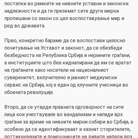
постапки во рамките на нивните уставни и законски
надлежности и да ги преземат сите други мерки
пропишани со закон со цел воспоставување мир и
ред во државата.
Прво, конкретно бараме да се воспостави целосно
почитување на Уставот и законот, да се обезбеди
безбедноста на Република Србија и нејзините граѓани,
а институциите што беа киднапирани да им се вратат
на граѓаните како носители на националниот
суверенитет, вклучително и јавниот медиумски
сервис на Србија, кој е еден од клучните учесници во
обоената револуција.
Второ, да се утврди правната одговорност на сите
лица кои учествувале во вандализам и напади врз
граѓани за време на нивните мирни собири во Србија, а
особено да се идентификуваат и казнат сторителите,
поттикнувачите и помошниците на дивите напади врз