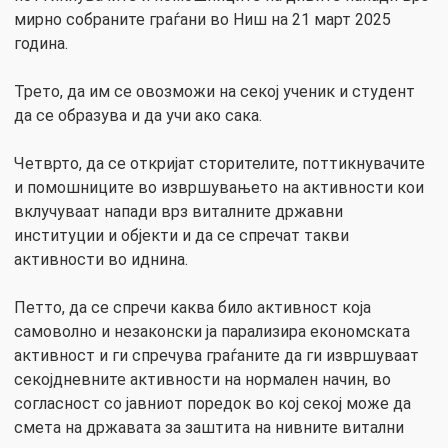
мирно собраните граѓани во Ниш на 21 март 2025
година.
Трето, да им се овозможи на секој ученик и студент
да се образува и да учи ако сака.
Четврто, да се откријат сторителите, поттикнувачите
и помошниците во извршувањето на активности кои
вклучуваат напади врз виталните државни
институции и објекти и да се спречат такви
активности во иднина.
Петто, да се спречи каква било активност која
самоволно и незаконски ја парализира економската
активност и ги спречува граѓаните да ги извршуваат
секојдневните активности на нормален начин, во
согласност со јавниот поредок во кој секој може да
смета на државата за заштита на нивните витални