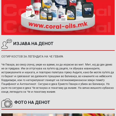
ИЗЈАВА НА ДЕНОТ
СОТИР КОСТОВ ЗА ЛЕГЕНДАТА НА ЧЕ ГЕВАРА
Че Гевара, во секој случај, умре на време, за да израсне во мит. Мит, кој до ден денес
не се предава. Им се оттргнува на луѓето од рацете, ги збунува новинарите,
истражувачите и науката, и повторно полетува преку Андите, како би могле луѓето да
го бараат и среќаваат во далеките прашуми во Боливија, во кањоните на небеските
Кордиљери, кои го наткрилуваат ланецот на латиноамерикански земји помеѓу
Пацификот и Антлантикот. Сигурно е дека Ернесто Гевара е убиен во Боливија. Но
уште по сигурно е дека Че останува и понатаму да живее. На вечно жешкото кубанско
сонце, легендата за Че и понатаму живее.
ФОТО НА ДЕНОТ