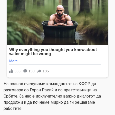
На полноќ очекуваме командантот на КФОР да
разговара со Горан Ракиќ и со претставници на
Србите. За нас е исклучително важно дијалогот да
продолжи и да почнеме мирно да ги решаваме
работите.