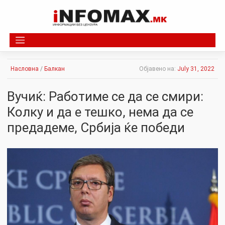
Skip
to
content
Насловна
/
Балкан
Објавено на:
July 31, 2022
Вучиќ: Работиме се да се смири:
Колку и да е тешко, нема да се
предадеме, Србија ќе победи