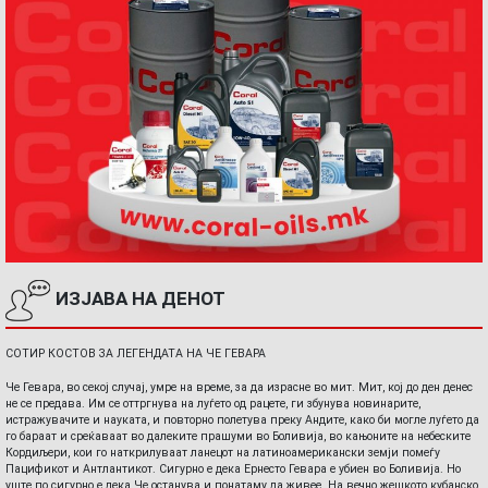
ИЗЈАВА НА ДЕНОТ
СОТИР КОСТОВ ЗА ЛЕГЕНДАТА НА ЧЕ ГЕВАРА
Че Гевара, во секој случај, умре на време, за да израсне во мит. Мит, кој до ден денес
не се предава. Им се оттргнува на луѓето од рацете, ги збунува новинарите,
истражувачите и науката, и повторно полетува преку Андите, како би могле луѓето да
го бараат и среќаваат во далеките прашуми во Боливија, во кањоните на небеските
Кордиљери, кои го наткрилуваат ланецот на латиноамерикански земји помеѓу
Пацификот и Антлантикот. Сигурно е дека Ернесто Гевара е убиен во Боливија. Но
уште по сигурно е дека Че останува и понатаму да живее. На вечно жешкото кубанско