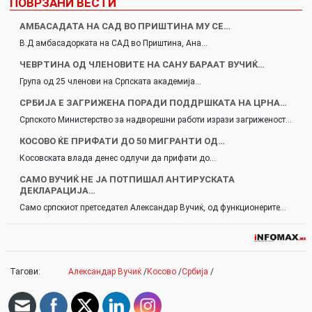
ПОВРЗАНИ ВЕСТИ
АМБАСАДАТА НА САД ВО ПРИШТИНА МУ СЕ…
В.Д амбасадорката на САД во Приштина, Ана…
ЧЕВРТИНА ОД ЧЛЕНОВИТЕ НА САНУ БАРААТ ВУЧИЌ…
Група од 25 членови на Српската академија…
СРБИЈА Е ЗАГРИЖЕНА ПОРАДИ ПОДДРШКАТА НА ЦРНА…
Српското Министерство за надворешни работи изрази загриженост…
КОСОВО ЌЕ ПРИФАТИ ДО 50 МИГРАНТИ ОД…
Косовската влада денес одлучи да прифати до…
САМО ВУЧИЌ НЕ ЈА ПОТПИШАЛ АНТИРУСКАТА
ДЕКЛАРАЦИЈА…
Само српскиот претседател Александар Вучиќ, од функционерите…
Тагови:
Александар Вучиќ
/
Косово
/
Србија
/