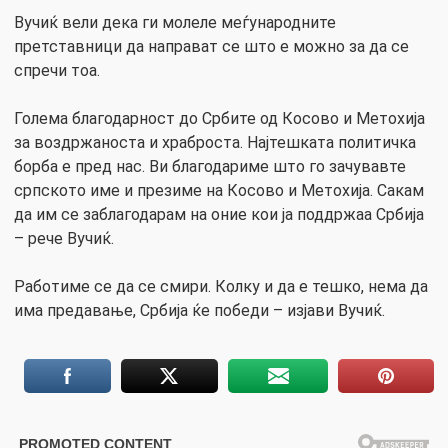
Вучиќ вели дека ги молеле меѓународните
претставници да направат се што е можно за да се
спречи тоа.
Голема благодарност до Србите од Косово и Метохија
за воздржаноста и храброста. Најтешката политичка
борба е пред нас. Ви благодариме што го зачувавте
српското име и презиме на Косово и Метохија. Сакам
да им се заблагодарам на оние кои ја поддржаа Србија
– рече Вучиќ.
Работиме се да се смири. Колку и да е тешко, нема да
има предавање, Србија ќе победи – изјави Вучиќ.