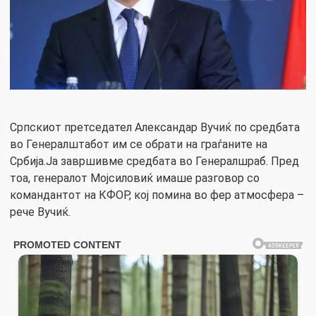
Српскиот претседател Александар Вучиќ по средбата
во Генералштабот им се обрати на граѓаните на
Србија.Ја завршивме средбата во Генералшраб. Пред
тоа, генералот Мојсиловиќ имаше разговор со
командантот на КФОР, кој помина во фер атмосфера –
рече Вучиќ.