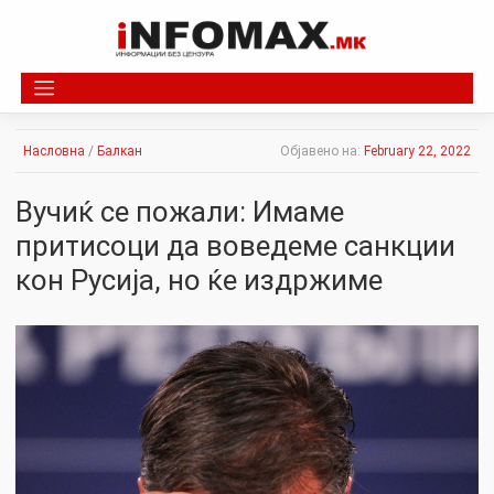
Skip
to
content
Насловна
/
Балкан
Објавено на:
February 22, 2022
Вучиќ се пожали: Имаме
притисоци да воведеме санкции
кон Русија, но ќе издржиме