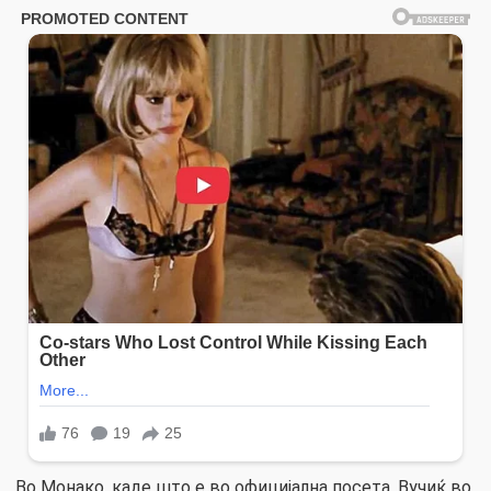
Во Монако, каде што е во официјална посета, Вучиќ во