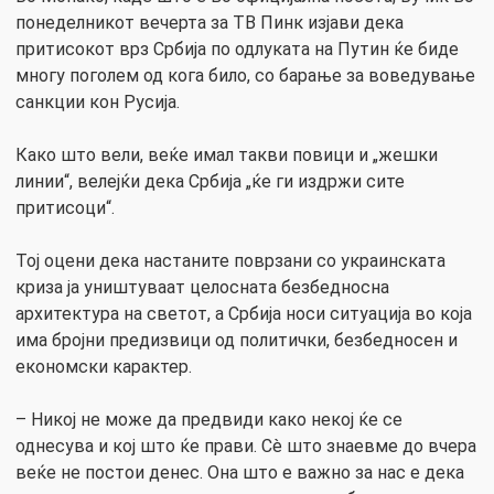
понеделникот вечерта за ТВ Пинк изјави дека
притисокот врз Србија по одлуката на Путин ќе биде
многу поголем од кога било, со барање за воведување
санкции кон Русија.
Како што вели, веќе имал такви повици и „жешки
линии“, велејќи дека Србија „ќе ги издржи сите
притисоци“.
Тој оцени дека настаните поврзани со украинската
криза ја уништуваат целосната безбедносна
архитектура на светот, а Србија носи ситуација во која
има бројни предизвици од политички, безбедносен и
економски карактер.
– Никој не може да предвиди како некој ќе се
однесува и кој што ќе прави. Сè што знаевме до вчера
веќе не постои денес. Она што е важно за нас е дека