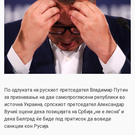
По одлуката на рускиот претседател Владимир Путин
за признавање на две самопрогласени републики во
источна Украина, српскиот претседател Александар
Вучиќ оцени дека позицијата на Србија „не е лесна“ и
дека Белград ќе биде под притисок да воведе
санкции кон Русија.