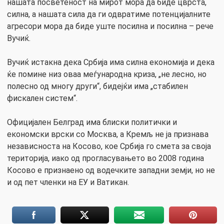
нашата посветеност на мирот мора да биде цврста,
силна, а нашата сила да ги одвратиме потенцијалните
агресори мора да биде уште посилна и посилна – рече
Вучиќ.
Вучиќ истакна дека Србија има силна економија и дека
ќе помине низ оваа меѓународна криза, „не лесно, но
полесно од многу други“, бидејќи има „стабилен
фискален систем“.
Официјален Белград има блиски политички и
економски врски со Москва, а Кремљ не ја признава
независноста на Косово, кое Србија го смета за своја
територија, иако од прогласувањето во 2008 година
Косово е признаено од водечките западни земји, но не
и од пет членки на ЕУ и Ватикан.