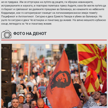
не се предава. Им се оттргнува на луѓето од рацете, ги збунува новинарите,
истражувачите и науката, и повторно полетува преку Андите, како би могле луѓето да
го бараат и среќаваат во далеките прашуми во Боливија, во кањоните на небеските
Кордиљери, кои го наткрилуваат ланецот на латиноамерикански земји помеѓу
Пацификот и Антлантикот. Сигурно е дека Ернесто Гевара е убиен во Боливија. Но
уште по сигурно е дека Че останува и понатаму да живее. На вечно жешкото кубанско
сонце, легендата за Че и понатаму живее.
ФОТО НА ДЕНОТ