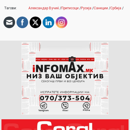
Тагови:
Александар Вучиќ
/
Притисоци
/
Русија
/
Санкции
/
Србија
/