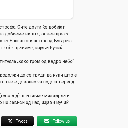
астрофа. Сите други ќе добијат
да добиеме ништо, освен преку
реку Балкански поток од Бугарија.
што ќе правиме, изјави Вучиќ.
тигнала „како гром од ведро небо“.
продолжи да се труди да купи што е
тоа не е доволно за подолг период.
(гасовод), плативме милијарда и
 не зависи од нас, изјави Вучиќ.
Tweet
Follow us