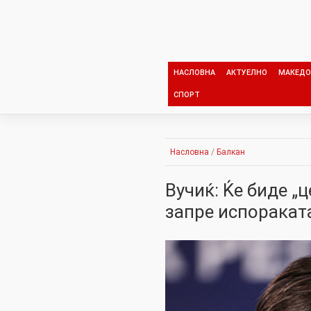
Skip
to
content
НАСЛОВНА
АКТУЕЛНО
МАКЕДО
СПОРТ
Насловна
/
Балкан
Вучиќ: Ќе биде „
запре испораката