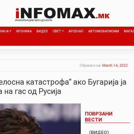
НИЈА
ХРОНИКА
ВИДЕО
СВЕТ
АРСЕНАЛ
АВТОМОБИЛИЗАМ
МАГА
Објавено на:
March 14, 2022
целосна катастрофа“ ако Бугарија ја
 на гас од Русија
ПОВРЗАНИ
ВЕСТИ
(ВИДЕО)