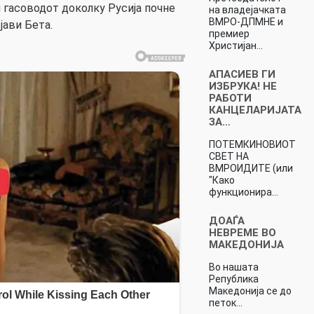
и гасоводот доколку Русија почне
на владејачката
ВМРО-ДПМНЕ и
јави Бета.
премиер
Христијан…
АПАСИЕВ ГИ
ИЗБРУКА! НЕ
РАБОТИ
КАНЦЕЛАРИЈАТА
ЗА…
ПОТЕМКИНОВИОТ
СВЕТ НА
ВМРОИДИТЕ (или
"Како
функционира…
ДОАЃА
НЕВРЕМЕ ВО
МАКЕДОНИЈА
Во нашата
Република
Македонија се до
петок…