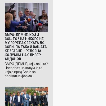
ВМРО-ДПМНЕ, КОЈ И
ЗОШТО? НА НИКОГО НЕ
МУ ГОРЕЛА СВЕЌАТА ДО
ЗОРИ, ПА ТАКА И ВАШАТА
ЌЕ ЗГАСНЕ – РЕДОВНА
КОЛУМНА НА ОЛИВЕР
АНДОНОВ
ВМРО-ДПМНЕ, кој и зошто?
Насловот на колумната
која е пред Вас е во
прашална форма…