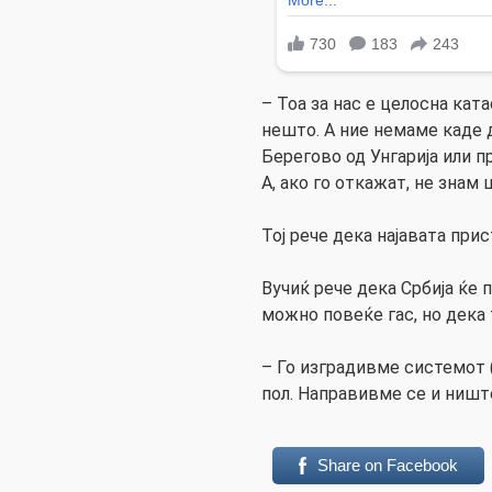
– Тоа за нас е целосна кат
нешто. А ние немаме каде 
Берегово од Унгарија или п
А, ако го откажат, не знам 
Тој рече дека најавата прис
Вучиќ рече дека Србија ќе 
можно повеќе гас, но дека 
– Го изградивме системот 
пол. Направивме се и ништо
Share on Facebook