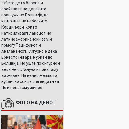
луѓето да го бараат и
среќаваат во далеките
прашуми во Боливија, во
кањоните на небеските
Кордиљери, кои го
наткрилуваат ланецот на
латиноамерикански земји
помеѓу Пацификот и
Антлантикот. Сигурно е дека
Ернесто Гевара е убиен во
Боливија. Но уште по сигурно е
дека Че останува и понатаму
да живее. На вечно жешкото
кубанско сонце, легендата за
Че и понатаму живее.
ФОТО НА ДЕНОТ