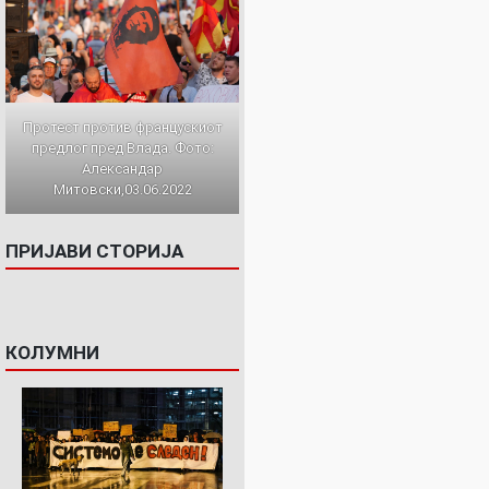
Протест против францускиот
предлог пред Влада. Фото:
Александар
Митовски,03.06.2022
ПРИЈАВИ СТОРИЈА
КОЛУМНИ