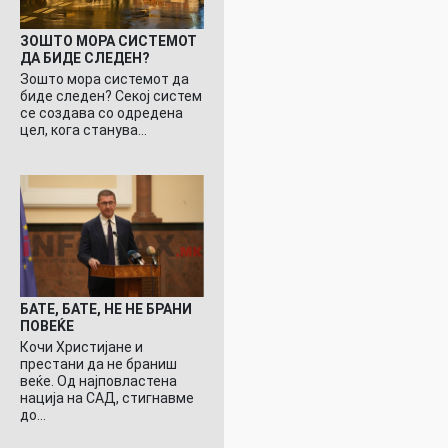
ЗОШТО МОРА СИСТЕМОТ
ДА БИДЕ СЛЕДЕН?
Зошто мора системот да
биде следен? Секој систем
се создава со одредена
цел, кога станува…
БАТЕ, БАТЕ, НЕ НЕ БРАНИ
ПОВЕЌЕ
Кочи Христијане и
престани да не браниш
веќе. Од најповластена
нација на САД, стигнавме
до…