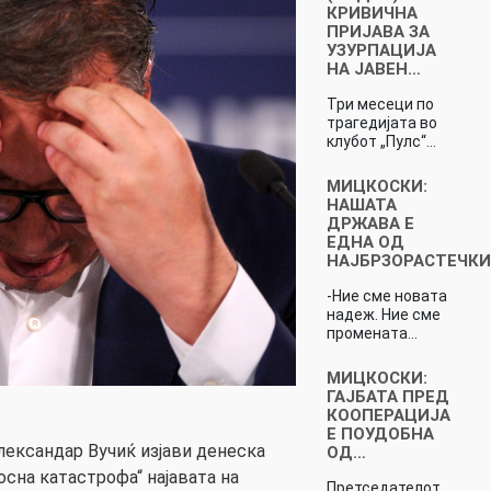
КРИВИЧНА
ПРИЈАВА ЗА
УЗУРПАЦИЈА
НА ЈАВЕН…
Три месеци по
трагедијата во
клубот „Пулс“…
МИЦКОСКИ:
НАШАТА
ДРЖАВА Е
ЕДНА ОД
НАЈБРЗОРАСТЕЧК
-Ние сме новата
надеж. Ние сме
промената…
МИЦКОСКИ:
ГАЈБАТА ПРЕД
КООПЕРАЦИЈА
Е ПОУДОБНА
лександар Вучиќ изјави денеска
ОД…
лосна катастрофа“ најавата на
Претседателот